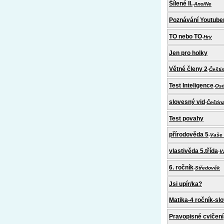
Šílené II.
-
Ano/Ne
Poznávání Youtube
TO nebo TO
-
Hry
Jen pro holky
Větné členy 2
-
Češti
Test Inteligence
-
Ost
slovesný vid
-
Češtin
Test povahy
přírodověda 5
-
Vaše 
vlastivěda 5.třída
-
V
6. ročník
-
Středověk
Jsi upír/ka?
Matika-4 ročník-slo
Pravopisné cvičení