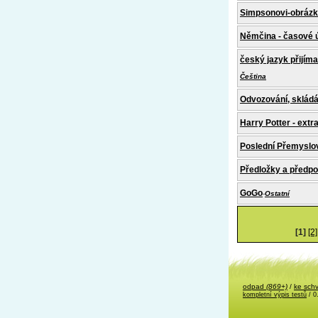
Simpsonovi-obrázk
Němčina - časové 
český jazyk přijím
Čeština
Odvozování, skládá
Harry Potter - extr
Poslední Přemyslo
Předložky a předp
GoGo
-
Ostatní
[1]
[2]
odpad
(869+)
/
ke sch
kompletní výpis testů
/ 0