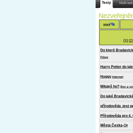
Testy
Vložit test
Nezveřejněné
nové
[1]
[2]
Do které Bradavické
Filmy
Harry Potter do jak
Hoggy
-
Internet
Miluješ ho?
-
Sex a vz
Do jaké Bradavické 
přírodověda .test p
Přírodověda pro 4. 
Města Česka
-
ČR