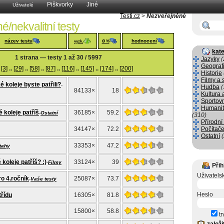
Piškvorky
Jiné
Uživatelé
Testi.cz
>
Nezveřejněné
/nekvalitní testy
název testu
hodnocení
vyzk.
Ø %
kate
1 strana — testy 1 až 30 / 5997
Jazyky
(
Geograf
[3]
..
[29]
..
[58]
..
[87]
..
[116]
..
[145]
..
[174]
..
[200]
Historie
Filmy a 
 koleje byste patřili?
-
Hudba
(
84133×
18
Kultura 
Sportov
Humanit
é koleje patříš
36185×
59.2
-
Ostatní
(310)
Přírodní
34147×
72.2
Počítače
Ostatní
33353×
47.2
tahy
koleje patříš? :)
33124×
39
-
Filmy
Přih
Uživatels
ro 4.ročník
25087×
73.7
-
Vaše testy
Heslo
třídu
16305×
81.8
15800×
58.8
tr