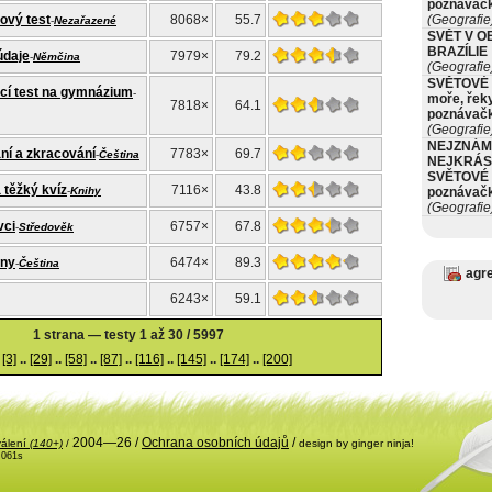
poznávač
ový test
8068×
55.7
(Geografie
-
Nezařazené
SVĚT V O
BRAZÍLIE
údaje
7979×
79.2
-
Němčina
(Geografie
SVĚTOVÉ 
ací test na gymnázium
-
moře, řeky
7818×
64.1
poznávač
(Geografie
NEJZNÁM
ní a zkracování
7783×
69.7
-
Čeština
NEJKRÁS
SVĚTOVÉ 
a těžký kvíz
7116×
43.8
-
Knihy
poznávač
(Geografie
vci
6757×
67.8
-
Středověk
ony
6474×
89.3
-
Čeština
agr
6243×
59.1
1 strana — testy 1 až 30 / 5997
[3]
..
[29]
..
[58]
..
[87]
..
[116]
..
[145]
..
[174]
..
[200]
2004—26 /
Ochrana osobních údajů
/
válení
(140+)
/
design by ginger ninja!
.061s