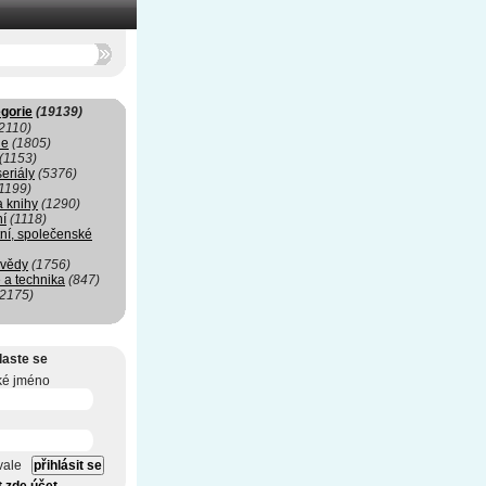
gorie
(19139)
2110)
ie
(1805)
(1153)
seriály
(5376)
1199)
a knihy
(1290)
ní
(1118)
ní, společenské
 vědy
(1756)
 a technika
(847)
(2175)
laste se
ké jméno
vale