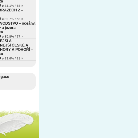
ka
)
ø 84.1% / 58 ×
BRAZECH 2 –
)
ø 82.7% / 63 ×
VODSTVO – oceány,
 a jezera –
ka
)
ø 85.8% / 77 ×
ĚJŠÍ A
NĚJŠÍ ČESKÉ A
HORY A POHOŘÍ –
ka
)
ø 83.6% / 81 ×
egace