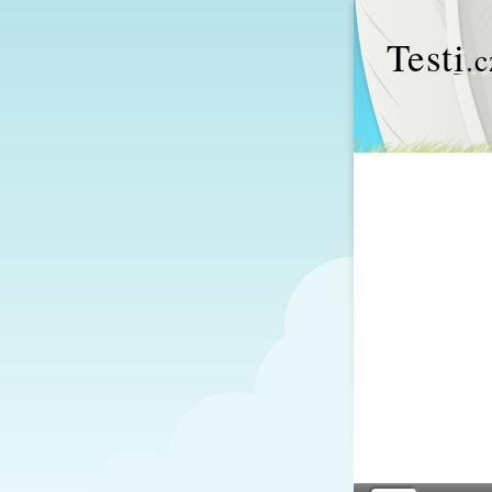
Test
i
.c