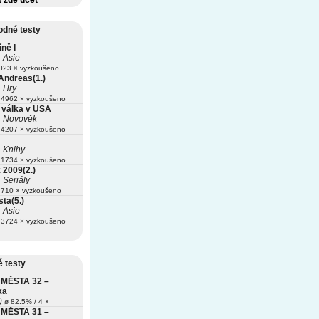
t zde účet
odné testy
íně I
Asie
23 × vyzkoušeno
Andreas(1.)
Hry
4962 × vyzkoušeno
válka v USA
Novověk
4207 × vyzkoušeno
Knihy
1734 × vyzkoušeno
2009(2.)
Seriály
710 × vyzkoušeno
ta(5.)
Asie
3724 × vyzkoušeno
 testy
MĚSTA 32 –
ka
)
ø 82.5% / 4 ×
MĚSTA 31 –