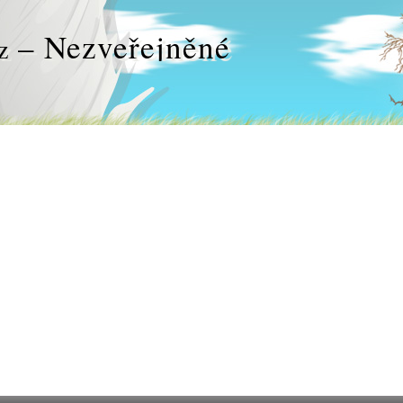
– Nezveřejněné
z