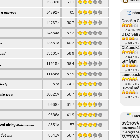
založi
15382×
51.1
rů
14792×
65
-
Internet
náh
Co víš o Č
14737×
50.7
ø 47% / 50
14564×
67.2
GTA: San 
13661×
40.3
na
ø 68.2% / 
Občanská 
13105×
58.9
atní
ø 63.5% / 
Stmívání
11915×
58.4
a
ø 87.1% / 
11466×
57.9
comeback 
11157×
74.1
ø 87.6% / 
testy
Hlavní měs
10625×
56.7
aše testy
ø 87.9% / 
9968×
61.7
9686×
41.9
nové
SVĚTOVÁ 
vní úlohy
8551×
57
-
Matematika
poznávač
(Geografie
8541×
56.7
-
Čeština
SVĚTOVÁ 