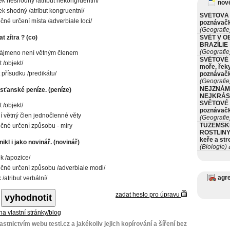
tek neshodný /atribut nekongruentní/
nové
tek shodný /atribut kongruentní/
SVĚTOVÁ 
ečné určení místa /adverbiale loci/
poznávač
(Geografie
t zítra ? (co)
SVĚT V O
BRAZÍLIE
(Geografie
zájmeno není větným členem
SVĚTOVÉ 
 /objekt/
moře, řeky
 přísudku /predikátu/
poznávač
(Geografie
NEJZNÁM
esťanské peníze. (peníze)
NEJKRÁS
SVĚTOVÉ 
 /objekt/
poznávač
í větný člen jednočlenné věty
(Geografie
TUZEMSK
ečné určení způsobu - míry
ROSTLINY 
keře a st
ikl i jako novinář. (novinář)
(Biologie)
ø
ek /apozice/
ečné určení způsobu /adverbiale modi/
agr
/atribut verbální/
zadat heslo pro úpravu
 na vlastní stránky/blog
stnictvím webu testi.cz a jakékoliv jejich kopírování a šíření bez