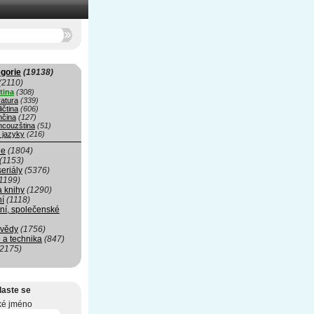
gorie
(19138)
(2110)
tina
(308)
ratura
(339)
ičtina
(606)
čina
(127)
ncouzština
(51)
 jazyky
(216)
ie
(1804)
(1153)
seriály
(5376)
1199)
a knihy
(1290)
ní
(1118)
ní, společenské
 vědy
(1756)
 a technika
(847)
(2175)
laste se
ké jméno