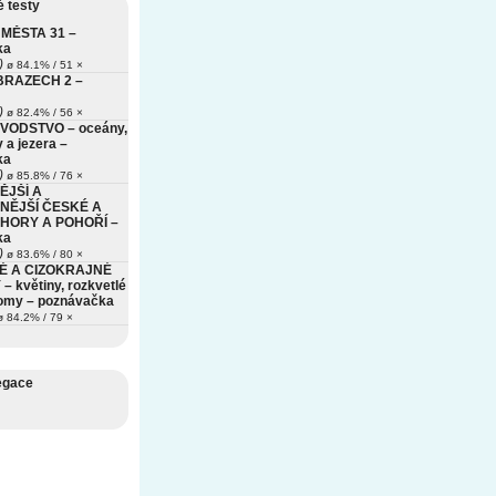
 testy
MĚSTA 31 –
ka
)
ø 84.1% / 51 ×
BRAZECH 2 –
)
ø 82.4% / 56 ×
VODSTVO – oceány,
 a jezera –
ka
)
ø 85.8% / 76 ×
ĚJŠÍ A
NĚJŠÍ ČESKÉ A
HORY A POHOŘÍ –
ka
)
ø 83.6% / 80 ×
É A CIZOKRAJNÉ
– květiny, rozkvetlé
romy – poznávačka
 84.2% / 79 ×
egace