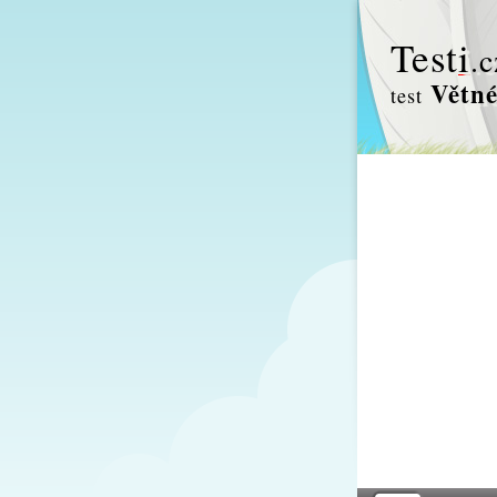
Test
i
.c
Větné
test