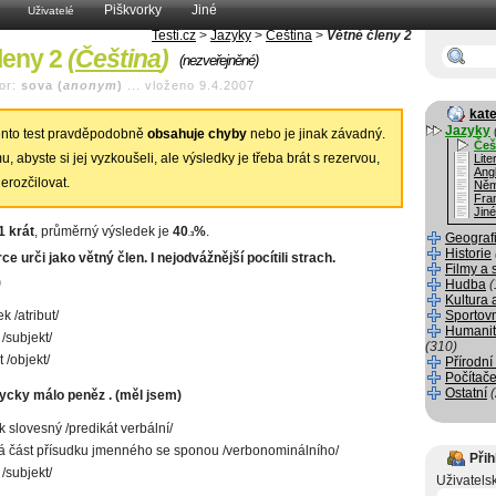
Piškvorky
Jiné
Uživatelé
Testi.cz
>
Jazyky
>
Čeština
>
Větné členy 2
leny 2
(
Čeština
)
(nezveřejněné)
or:
sova (
anonym
)
...
vloženo 9.4.2007
kate
Jazyky
nto test pravděpodobně
obsahuje chyby
nebo je jinak závadný.
Češ
, abyste si jej vyzkoušeli, ale výsledky je třeba brát s rezervou,
Lite
Angl
erozčilovat.
Něm
Fra
Jiné
1 krát
, průměrný výsledek je
40
%
.
.3
Geograf
Historie
ce urči jako větný člen. I nejodvážnější pocítili strach.
Filmy a 
)
Hudba
(
Kultura 
ek /atribut/
Sportov
Humanit
/subjekt/
(310)
 /objekt/
Přírodní
Počítače
Ostatní
ycky málo peněz . (měl jsem)
k slovesný /predikát verbální/
 část přísudku jmenného se sponou /verbonominálního/
Přih
/subjekt/
Uživatels