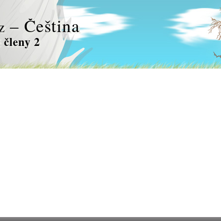
– Čeština
z
 členy 2