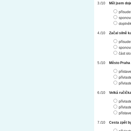
Měl jsem doj
přísude
sponová
doplněk 
Začal silně ka
přísude
sponová
část sl
Město Praha 
přístav
přívlas
přívlas
Velká ručička 
přívlas
přívlas
přístav
Cesta zpět byl