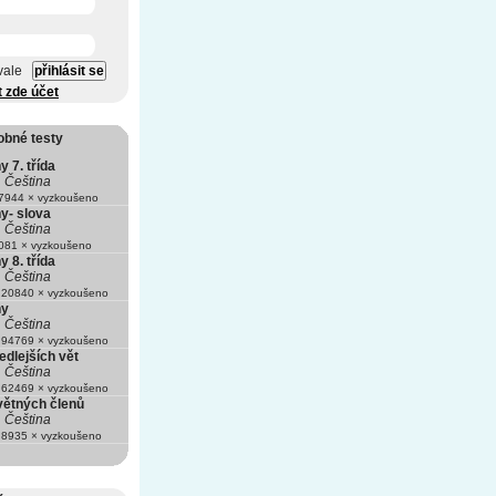
vale
t zde účet
obné testy
y 7. třída
Čeština
944 × vyzkoušeno
y- slova
Čeština
81 × vyzkoušeno
y 8. třída
Čeština
20840 × vyzkoušeno
ny
Čeština
94769 × vyzkoušeno
edlejších vět
Čeština
62469 × vyzkoušeno
větných členů
Čeština
8935 × vyzkoušeno