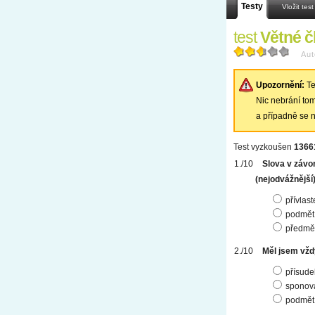
Testy
Vložit test
test
Větné č
Aut
Upozornění:
Te
Nic nebrání tomu
a případně se n
Test vyzkoušen
1366
Slova v závor
(nejodvážnější
přívlast
podmět 
předmět
Měl jsem vžd
přísude
sponová
podmět 