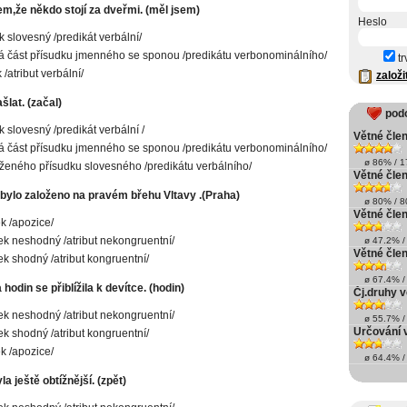
em,že někdo stojí za dveřmi. (měl jsem)
Heslo
k slovesný /predikát verbální/
 část přísudku jmenného se sponou /predikátu verbonominálního/
tr
/atribut verbální/
založi
šlat. (začal)
pod
k slovesný /predikát verbální /
Větné člen
 část přísudku jmenného se sponou /predikátu verbonominálního/
ø 86% / 17
oženého přísudku slovesného /predikátu verbálního/
Větné člen
bylo založeno na pravém břehu Vltavy .(Praha)
ø 80% / 80
Větné člen
ek /apozice/
tek neshodný /atribut nekongruentní/
ø 47.2% / 
Větné čle
tek shodný /atribut kongruentní/
ø 67.4% / 
hodin se přiblížila k devítce. (hodin)
Čj.druhy v
tek neshodný /atribut nekongruentní/
ø 55.7% / 
Určování 
tek shodný /atribut kongruentní/
ek /apozice/
ø 64.4% / 
a ještě obtížnější. (zpět)