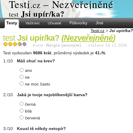
Test
i
– Nezveřejněné
.cz
Jsi upír/ka?
test
Testy
Piškvorky
Jiné
Vložit test
Uživatelé
Testi.cz
>
Jsi upír/ka?
test
Jsi upír/ka?
(
Nezveřejněné
)
Autor:
Nergia (
anonym
)
...
vloženo 14.12.2006
Test vyzkoušen
9686 krát
, průměrný výsledek je
41
%
.
.9
Máš chuť na krev?
ano
ne
ne moc často
Jaká je tvoje nejoblíbenější barva?
černá
bílá
červená
Kousl tě někdy netopír?