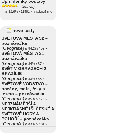
Upíří deníky postavy
Seriály
ø 92.6% / 11591 × vyzkoušeno
nové testy
SVĚTOVÁ MĚSTA 32 –
poznávačka
(Geografie)
ø 84.2% / 52 ×
SVĚTOVÁ MĚSTA 31 –
poznávačka
(Geografie)
ø 84% / 67 ×
SVĚT V OBRAZECH 2 –
BRAZÍLIE
(Geografie)
ø 83% / 68 ×
SVĚTOVÉ VODSTVO –
oceány, moře, řeky a
jezera – poznávačka
(Geografie)
ø 85.8% / 78 ×
NEJZNÁMĚJŠÍ A
NEJKRÁSNĚJŠÍ ČESKÉ A
SVĚTOVÉ HORY A
POHOŘÍ – poznávačka
(Geografie)
ø 83.6% / 81 ×