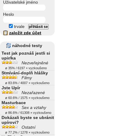
Uživatelské jméno
Heslo
trvale
založit zde účet
náhodné testy
Test jak poznáš jestli si
upir/ka
Nezveřejněné
ø 35% / 6197 × vyzkoušeno
Stmívání-doplň hlášky
Filmy
ø 83.6% / 4007 × vyzkoušeno
Jste Upír
Nezařazené
ø 60.6% / 1575 × vyzkoušeno
Masturbace
Sex a vztahy
ø 86.6% / 61308 × vyzkoušeno
Dokázali byste se ubránit
upírovi?
Ostatní
ø 77.2% / 1278 × vyzkoušeno