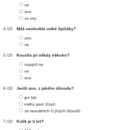
ne
ano
ve snu
Máš neobvikle velké špičáky?
ano
ne
Kousl/a jsi někdy někoho?
nejspíš ne
ne
ano
Jestli ano, z jakého důvodu?
jen tak
měl/a jsem žízeň
ze sexuálních či jíných důvodů
Kolik je ti let?