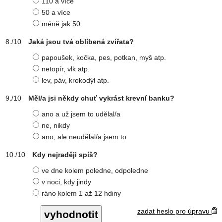
110 a více
50 a více
méně jak 50
Jaká jsou tvá oblíbená zvířata?
papoušek, kočka, pes, potkan, myš atp.
netopír, vlk atp.
lev, páv, krokodýl atp.
Měl/a jsi někdy chuť vykrást krevní banku?
ano a už jsem to udělal/a
ne, nikdy
ano, ale neudělal/a jsem to
Kdy nejraději spíš?
ve dne kolem poledne, odpoledne
v noci, kdy jindy
ráno kolem 1 až 12 hdiny
zadat heslo pro úpravu