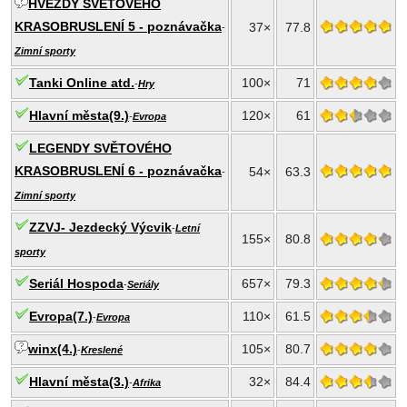
HVĚZDY SVĚTOVÉHO
KRASOBRUSLENÍ 5 - poznávačka
37×
77.8
-
Zimní sporty
Tanki Online atd.
100×
71
-
Hry
Hlavní města(9.)
120×
61
-
Evropa
LEGENDY SVĚTOVÉHO
KRASOBRUSLENÍ 6 - poznávačka
54×
63.3
-
Zimní sporty
ZZVJ- Jezdecký Výcvik
-
Letní
155×
80.8
sporty
Seriál Hospoda
657×
79.3
-
Seriály
Evropa(7.)
110×
61.5
-
Evropa
winx(4.)
105×
80.7
-
Kreslené
Hlavní města(3.)
32×
84.4
-
Afrika