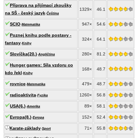
Příprava na přijímací zkoušky
1329×
46.1
na SŠ - český jazyk
-
Čeština
SCIO
947×
54.6
-
Matematika
Poznej knihu podle postavy -
324×
64.1
fantasy
-
Knihy
Slovíčka(20.)
280×
81.2
-
Angličtina
Hunger games: Síla vzdoru co
168×
48.7
kdo řekl
-
Knihy
rovnice
479×
48.7
-
Matematika
radioaktivita
1260×
56.8
-
Fyzika
USA(6.)
89×
58.1
-
Amerika
Evropa(8.)
152×
52.4
-
Evropa
Karate-základy
71×
55.8
-
Sport