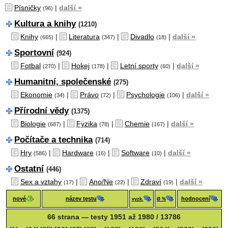
Písničky
|
další »
(96)
Kultura a knihy
(1210)
Knihy
|
Literatura
|
Divadlo
|
další »
(665)
(347)
(18)
Sportovní
(924)
Fotbal
|
Hokej
|
Letní sporty
|
další »
(270)
(178)
(60)
Humanitní, společenské
(275)
Ekonomie
|
Právo
|
Psychologie
|
další »
(34)
(72)
(106)
Přírodní vědy
(1375)
Biologie
|
Fyzika
|
Chemie
|
další »
(687)
(78)
(167)
Počítače a technika
(714)
Hry
|
Hardware
|
Software
|
další »
(586)
(16)
(10)
Ostatní
(446)
Sex a vztahy
|
Ano/Ne
|
Zdraví
|
další »
(17)
(22)
(19)
nové
název testu
hodnocení
vyzk.
Ø %
66 strana — testy 1951 až 1980 / 13786