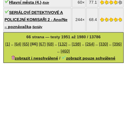
Hlavní města (4.)
60×
77.1
-
Asie
SERIÁLOVÍ DETEKTIVOVÉ A
POLICEJNÍ KOMISAŘI 2 - Ano/Ne
244×
68.4
– poznávačka
-
Seriály
66 strana — testy 1951 až 1980 / 13786
[1]
..
[64]
[65]
[66]
[67]
[68]
..
[132]
..
[198]
..
[264]
..
[330]
..
[396]
..
[460]
zobrazit i neschválené
/
zobrazit pouze schválené