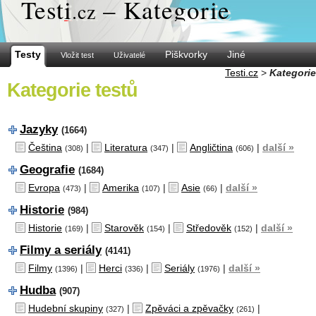
Test
i
– Kategorie
.cz
Testy
Piškvorky
Jiné
Vložit test
Uživatelé
Testi.cz
>
Kategorie
Kategorie testů
Jazyky
(1664)
Čeština
|
Literatura
|
Angličtina
|
další »
(308)
(347)
(606)
Geografie
(1684)
Evropa
|
Amerika
|
Asie
|
další »
(473)
(107)
(66)
Historie
(984)
Historie
|
Starověk
|
Středověk
|
další »
(169)
(154)
(152)
Filmy a seriály
(4141)
Filmy
|
Herci
|
Seriály
|
další »
(1396)
(336)
(1976)
Hudba
(907)
Hudební skupiny
|
Zpěváci a zpěvačky
|
(327)
(261)