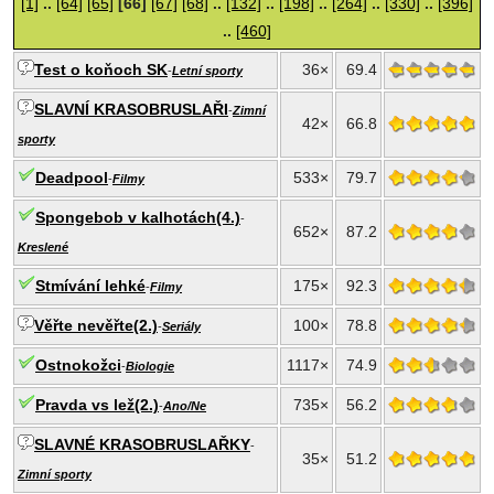
[1]
..
[64]
[65]
[66]
[67]
[68]
..
[132]
..
[198]
..
[264]
..
[330]
..
[396]
..
[460]
Test o koňoch SK
36×
69.4
-
Letní sporty
SLAVNÍ KRASOBRUSLAŘI
-
Zimní
42×
66.8
sporty
Deadpool
533×
79.7
-
Filmy
Spongebob v kalhotách(4.)
-
652×
87.2
Kreslené
Stmívání lehké
175×
92.3
-
Filmy
Věřte nevěřte(2.)
100×
78.8
-
Seriály
Ostnokožci
1117×
74.9
-
Biologie
Pravda vs lež(2.)
735×
56.2
-
Ano/Ne
SLAVNÉ KRASOBRUSLAŘKY
-
35×
51.2
Zimní sporty