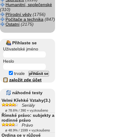
Humanitní, společenské
(310)
Přírodní vědy
(1756)
Počítače a technika
(847)
Ostatní
(2175)
Přihlaste se
Uživatelské jméno
Heslo
trvale
založit zde účet
náhodné testy
Velmi Křehké Vztahy(3.)
Seriály
ø 78.6% / 390 × vyzkoušeno
Římské právo: subjekty a
rodinné právo
Právo
ø 48.9% / 1599 × vyzkoušeno
Ordina ce v růžové