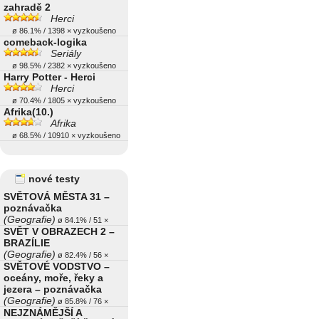
zahradě 2
Herci
ø 86.1% / 1398 × vyzkoušeno
comeback-logika
Seriály
ø 98.5% / 2382 × vyzkoušeno
Harry Potter - Herci
Herci
ø 70.4% / 1805 × vyzkoušeno
Afrika(10.)
Afrika
ø 68.5% / 10910 × vyzkoušeno
nové testy
SVĚTOVÁ MĚSTA 31 –
poznávačka
(Geografie)
ø 84.1% / 51 ×
SVĚT V OBRAZECH 2 –
BRAZÍLIE
(Geografie)
ø 82.4% / 56 ×
SVĚTOVÉ VODSTVO –
oceány, moře, řeky a
jezera – poznávačka
(Geografie)
ø 85.8% / 76 ×
NEJZNÁMĚJŠÍ A