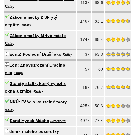
113×
89.6
Knihy
Zákon smečky 2 Skrytý
140×
83.1
nepřítel
-
Knihy
Zákon smečky Mrtvé město
-
174×
85.4
Knihy
Eona: Poslední Dračí oko
3×
63.3
-
Knihy
Eon: Znovuzrození Dračího
5×
80
oka
-
Knihy
Stoletý stařík, který vylezl z
18×
76.7
okna a zmizel
-
Knihy
NKÚ: Péče o kouzelné tvory
-
425×
50.3
Knihy
Karel Hynek Mácha
497×
77.4
-
Literatura
deník malého poserotky