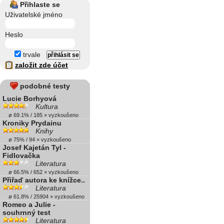
Přihlaste se
Uživatelské jméno
Heslo
trvale
založit zde účet
podobné testy
Lucie Borhyová
Kultura
ø 69.1% / 185 × vyzkoušeno
Kroniky Prydainu
Knihy
ø 75% / 94 × vyzkoušeno
Josef Kajetán Tyl -
Fidlovačka
Literatura
ø 66.5% / 652 × vyzkoušeno
Přiřaď autora ke knížce..
Literatura
ø 61.8% / 25904 × vyzkoušeno
Romeo a Julie -
souhrnný test
Literatura