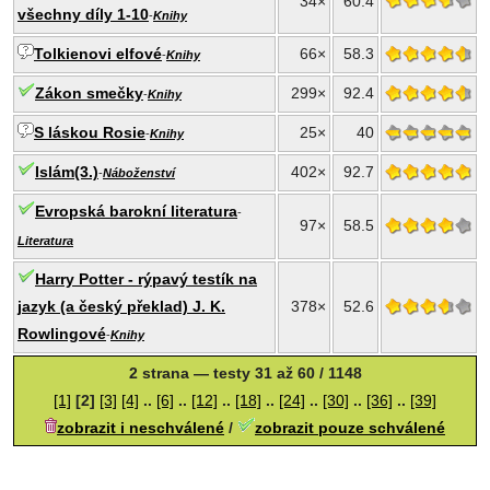
34×
60.4
všechny díly 1-10
-
Knihy
Tolkienovi elfové
66×
58.3
-
Knihy
Zákon smečky
299×
92.4
-
Knihy
S láskou Rosie
25×
40
-
Knihy
Islám(3.)
402×
92.7
-
Náboženství
Evropská barokní literatura
-
97×
58.5
Literatura
Harry Potter - rýpavý testík na
jazyk (a český překlad) J. K.
378×
52.6
Rowlingové
-
Knihy
2 strana — testy 31 až 60 / 1148
[1]
[2]
[3]
[4]
..
[6]
..
[12]
..
[18]
..
[24]
..
[30]
..
[36]
..
[39]
zobrazit i neschválené
/
zobrazit pouze schválené