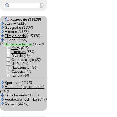
kategorie
(19138)
Jazyky
(2110)
Geografie
(1804)
Historie
(1153)
Filmy a seriály
(5376)
Hudba
(1199)
Kultura a knihy
(1290)
Knihy
(615)
Literatura
(339)
Divadlo
(18)
Cimrmanologie
(27)
Umění
(36)
Náboženství
(26)
Časopisy
(43)
Kultura
(44)
Sportovní
(1118)
Humanitní, společenské
(310)
Přírodní vědy
(1756)
Počítače a technika
(847)
Ostatní
(2175)