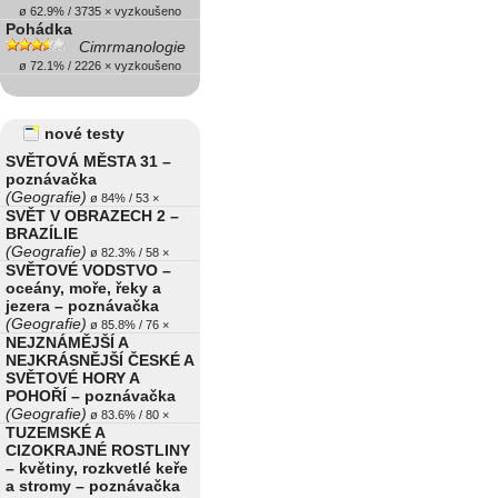
ø 62.9% / 3735 × vyzkoušeno
Pohádka
Cimrmanologie
ø 72.1% / 2226 × vyzkoušeno
nové testy
SVĚTOVÁ MĚSTA 31 –
poznávačka
(Geografie)
ø 84% / 53 ×
SVĚT V OBRAZECH 2 –
BRAZÍLIE
(Geografie)
ø 82.3% / 58 ×
SVĚTOVÉ VODSTVO –
oceány, moře, řeky a
jezera – poznávačka
(Geografie)
ø 85.8% / 76 ×
NEJZNÁMĚJŠÍ A
NEJKRÁSNĚJŠÍ ČESKÉ A
SVĚTOVÉ HORY A
POHOŘÍ – poznávačka
(Geografie)
ø 83.6% / 80 ×
TUZEMSKÉ A
CIZOKRAJNÉ ROSTLINY
– květiny, rozkvetlé keře
a stromy – poznávačka