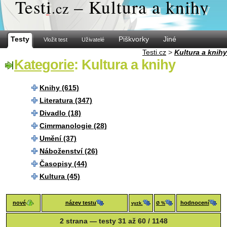
Test
i
– Kultura a knihy
.cz
Testy
Piškvorky
Jiné
Vložit test
Uživatelé
Testi.cz
>
Kultura a knihy
Kategorie
: Kultura a knihy
Knihy (615)
Literatura (347)
Divadlo (18)
Cimrmanologie (28)
Umění (37)
Náboženství (26)
Časopisy (44)
Kultura (45)
nové
název testu
hodnocení
vyzk.
Ø %
2 strana — testy 31 až 60 / 1148