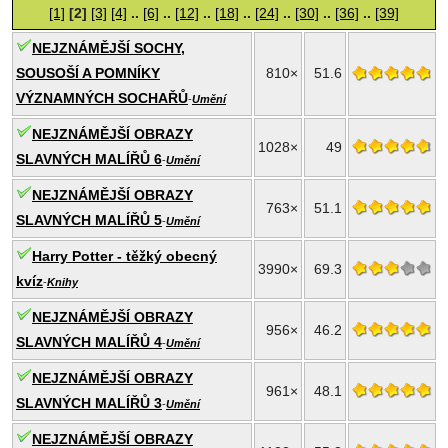
[1]
[2]
[3]
[4]
..
[6]
..
[12]
..
[18]
..
[24]
..
[30]
..
[36]
..
[39]
NEJZNÁMĚJŠÍ SOCHY,
SOUSOŠÍ A POMNÍKY
810×
51.6
VÝZNAMNÝCH SOCHAŘŮ
-
Umění
NEJZNÁMĚJŠÍ OBRAZY
1028×
49
SLAVNÝCH MALÍŘŮ 6
-
Umění
NEJZNÁMĚJŠÍ OBRAZY
763×
51.1
SLAVNÝCH MALÍŘŮ 5
-
Umění
Harry Potter - těžký obecný
3990×
69.3
kvíz
-
Knihy
NEJZNÁMĚJŠÍ OBRAZY
956×
46.2
SLAVNÝCH MALÍŘŮ 4
-
Umění
NEJZNÁMĚJŠÍ OBRAZY
961×
48.1
SLAVNÝCH MALÍŘŮ 3
-
Umění
NEJZNÁMĚJŠÍ OBRAZY