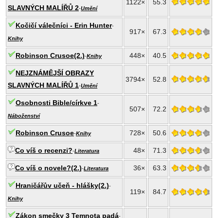
1122×
55.3
SLAVNÝCH MALÍŘŮ 2
-
Umění
Kočičí válečníci - Erin Hunter
-
917×
67.3
Knihy
Robinson Crusoe(2.)
448×
40.5
-
Knihy
NEJZNÁMĚJŠÍ OBRAZY
3794×
52.8
SLAVNÝCH MALÍŘŮ 1
-
Umění
Osobnosti Bible/církve 1
-
507×
72.2
Náboženství
Robinson Crusoe
728×
50.6
-
Knihy
Co víš o recenzi?
48×
71.3
-
Literatura
Co víš o novele?(2.)
36×
63.3
-
Literatura
Hraničářův učeň - hlášky(2.)
-
119×
84.7
Knihy
Zákon smečky 3 Temnota padá
-