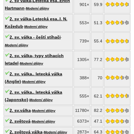
2. sv válka-Letecká esa..Erich
901×
59.9
Hartmann
-
Moderní dějiny
2. sv válka-Letecká esa..I. N.
553×
51.3
Kožedub
-
Moderní dějiny
2. sv. válka - čeští stíhači
-
739×
55.4
Moderní dějiny
2. sv. válka- typy stíhacích
1305×
77.2
letadel
-
Moderní dějiny
2. sv. válka.. letecká válka
388×
70
(Anglie)
-
Moderní dějiny
2. sv. válka.. letecká válka
555×
62.1
(Japonsko)
-
Moderní dějiny
2. sv.válka
11780×
82.2
-
Moderní dějiny
2. světová
6373×
47.1
-
Moderní dějiny
2. světová válka
2873×
64.3
-
Moderní dějiny