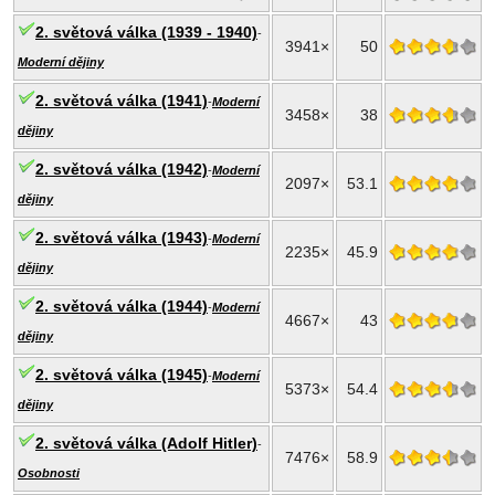
2. světová válka (1939 - 1940)
-
3941×
50
Moderní dějiny
2. světová válka (1941)
-
Moderní
3458×
38
dějiny
2. světová válka (1942)
-
Moderní
2097×
53.1
dějiny
2. světová válka (1943)
-
Moderní
2235×
45.9
dějiny
2. světová válka (1944)
-
Moderní
4667×
43
dějiny
2. světová válka (1945)
-
Moderní
5373×
54.4
dějiny
2. světová válka (Adolf Hitler)
-
7476×
58.9
Osobnosti