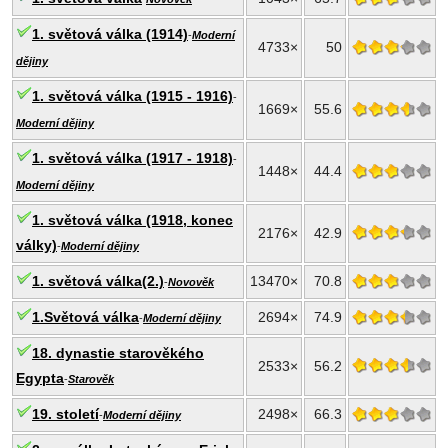
1. světová válka (1914)
-
Moderní
4733×
50
dějiny
1. světová válka (1915 - 1916)
-
1669×
55.6
Moderní dějiny
1. světová válka (1917 - 1918)
-
1448×
44.4
Moderní dějiny
1. světová válka (1918, konec
2176×
42.9
války)
-
Moderní dějiny
1. světová válka(2.)
13470×
70.8
-
Novověk
1.Světová válka
2694×
74.9
-
Moderní dějiny
18. dynastie starověkého
2533×
56.2
Egypta
-
Starověk
19. století
2498×
66.3
-
Moderní dějiny