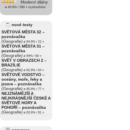
Moderní dějiny
ø 40.6% / 399 × vyzkoušeno
nové testy
SVĚTOVÁ MĚSTA 32 –
poznávačka
(Geografie)
ø 84.8% / 22 ×
SVĚTOVÁ MĚSTA 31 –
poznávačka
(Geografie)
ø 84% / 60 ×
SVĚT V OBRAZECH 2 –
BRAZÍLIE
(Geografie)
ø 82.8% / 64 ×
SVĚTOVÉ VODSTVO –
oceány, moře, řeky a
jezera – poznávačka
(Geografie)
ø 85.8% / 77 ×
NEJZNÁMĚJŠÍ A
NEJKRÁSNĚJŠÍ ČESKÉ A
SVĚTOVÉ HORY A
POHOŘÍ – poznávačka
(Geografie)
ø 83.6% / 81 ×