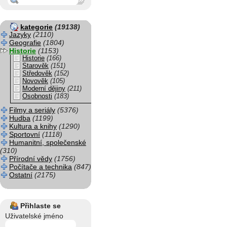
kategorie
(19138)
Jazyky
(2110)
Geografie
(1804)
Historie
(1153)
Historie
(166)
Starověk
(151)
Středověk
(152)
Novověk
(105)
Moderní dějiny
(211)
Osobnosti
(183)
Filmy a seriály
(5376)
Hudba
(1199)
Kultura a knihy
(1290)
Sportovní
(1118)
Humanitní, společenské
(310)
Přírodní vědy
(1756)
Počítače a technika
(847)
Ostatní
(2175)
Přihlaste se
Uživatelské jméno