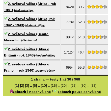
2. světová válka (Afrika - rok
842×
39.7
1941)
-
Moderní dějiny
2. světová válka (Afrika, rok
778×
52.3
1942 - 1943)
-
Moderní dějiny
2. světová válka (Benito
994×
54.8
Mussolini)
-
Osobnosti
2. světová válka (Bitva o
1712×
46.4
Británii - rok 1940)
-
Moderní dějiny
2. světová válka (Bitva o
695×
55.8
Francii - rok 1940)
-
Moderní dějiny
1 strana — testy 1 až 30 / 968
[1]
[2]
[3]
..
[5]
..
[10]
..
[15]
..
[20]
..
[25]
..
[30]
..
[33]
zobrazit i neschválené
/
zobrazit pouze schválené