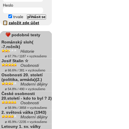
Heslo
trvale
založit zde účet
podobné testy
Románský sloh(
-7.ročník)
Historie
ø 67.7% / 1187 × vyzkoušeno
Josif Stalin ☆
Osobnosti
ø 66.6% / 381 × vyzkoušeno
Osobnosti 20. století
(politika, armáda)(2.)
Moderní dějiny
ø 54.8% / 490 × vyzkoušeno
České osobnosti
20.století - kdo to byl ? 2)
Osobnosti
ø 58.9% / 3858 × vyzkoušeno
2. světová válka (1943)
Moderní dějiny
ø 45.9% / 2235 × vyzkoušeno
Letouny 1. sv. války