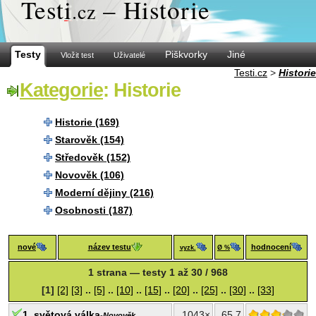
Test
i
– Historie
.cz
Testy
Piškvorky
Jiné
Vložit test
Uživatelé
Testi.cz
>
Historie
Kategorie
: Historie
Historie (169)
Starověk (154)
Středověk (152)
Novověk (106)
Moderní dějiny (216)
Osobnosti (187)
nové
název testu
hodnocení
vyzk.
Ø %
1 strana — testy 1 až 30 / 968
[1]
[2]
[3]
..
[5]
..
[10]
..
[15]
..
[20]
..
[25]
..
[30]
..
[33]
1. světová válka
1043×
65.7
-
Novověk