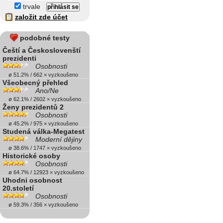
trvale
založit zde účet
podobné testy
Čeští a Českoslovenští
prezidenti
Osobnosti
ø 51.2% / 662 × vyzkoušeno
Všeobecný přehled
Ano/Ne
ø 62.1% / 2602 × vyzkoušeno
Ženy prezidentů 2
Osobnosti
ø 45.2% / 975 × vyzkoušeno
Studená válka-Megatest
Moderní dějiny
ø 38.6% / 1747 × vyzkoušeno
Historické osoby
Osobnosti
ø 64.7% / 12923 × vyzkoušeno
Uhodni osobnost
20.století
Osobnosti
ø 59.3% / 356 × vyzkoušeno