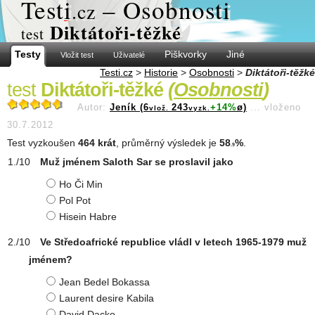
Test
i
– Osobnosti
.cz
Diktátoři-těžké
test
Testy
Piškvorky
Jiné
Vložit test
Uživatelé
Testi.cz
>
Historie
>
Osobnosti
>
Diktátoři-těžké
test
Diktátoři-těžké
(
Osobnosti
)
Autor:
Jeník (6
243
+14%
ø)
...
vloženo
vlož.
vyzk.
30.7.2012
Test vyzkoušen
464 krát
, průměrný výsledek je
58
%
.
.9
Muž jménem Saloth Sar se proslavil jako
Ho Či Min
Pol Pot
Hisein Habre
Ve Středoafrické republice vládl v letech 1965-1979 muž
jménem?
Jean Bedel Bokassa
Laurent desire Kabila
David Dacko