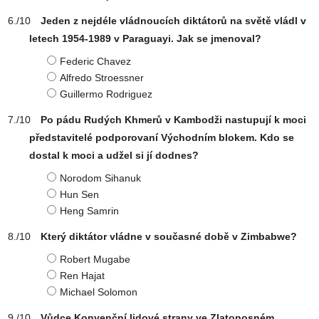
Jeden z nejdéle vládnoucích diktátorů na světě vládl v
letech 1954-1989 v Paraguayi. Jak se jmenoval?
Federic Chavez
Alfredo Stroessner
Guillermo Rodriguez
Po pádu Rudých Khmerů v Kambodži nastupují k moci
představitelé podporovaní Východním blokem. Kdo se
dostal k moci a udžel si jí dodnes?
Norodom Sihanuk
Hun Sen
Heng Samrin
Který diktátor vládne v současné době v Zimbabwe?
Robert Mugabe
Ren Hajat
Michael Solomon
Vůdce Konvenční lidové strany ve Zlatonosném