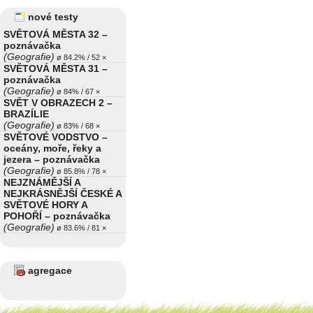
nové testy
SVĚTOVÁ MĚSTA 32 –
poznávačka
(Geografie)
ø 84.2% / 52 ×
SVĚTOVÁ MĚSTA 31 –
poznávačka
(Geografie)
ø 84% / 67 ×
SVĚT V OBRAZECH 2 –
BRAZÍLIE
(Geografie)
ø 83% / 68 ×
SVĚTOVÉ VODSTVO –
oceány, moře, řeky a
jezera – poznávačka
(Geografie)
ø 85.8% / 78 ×
NEJZNÁMĚJŠÍ A
NEJKRÁSNĚJŠÍ ČESKÉ A
SVĚTOVÉ HORY A
POHOŘÍ – poznávačka
(Geografie)
ø 83.6% / 81 ×
agregace