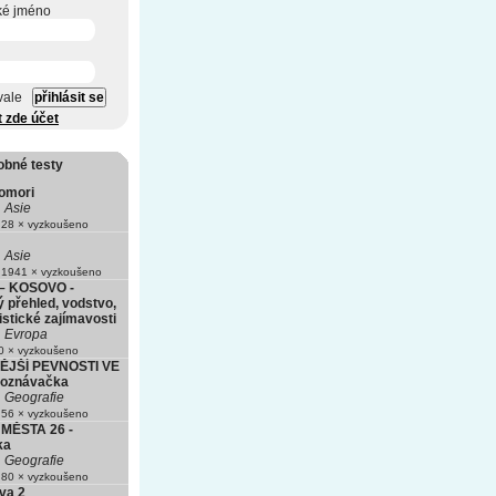
ké jméno
vale
t zde účet
obné testy
Aomori
Asie
28 × vyzkoušeno
Asie
1941 × vyzkoušeno
– KOSOVO -
 přehled, vodstvo,
istické zajímavosti
Evropa
 × vyzkoušeno
JŠÍ PEVNOSTI VE
poznávačka
Geografie
56 × vyzkoušeno
MĚSTA 26 -
ka
Geografie
80 × vyzkoušeno
va 2