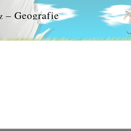
– Geografie
z