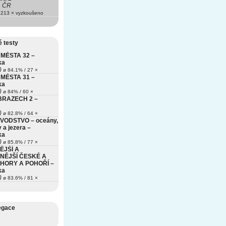
ČR
213 × vyzkoušeno
 testy
MĚSTA 32 –
ka
)
ø 84.1% / 27 ×
MĚSTA 31 –
ka
)
ø 84% / 60 ×
BRAZECH 2 –
)
ø 82.8% / 64 ×
VODSTVO – oceány,
 a jezera –
ka
)
ø 85.8% / 77 ×
ĚJŠÍ A
NĚJŠÍ ČESKÉ A
HORY A POHOŘÍ –
ka
)
ø 83.6% / 81 ×
egace