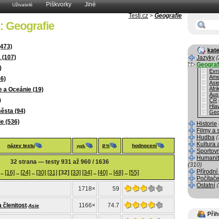
Piškvorky
Jiné
Uživatelé
Testi.cz
>
Geografie
: Geografie
(473)
kate
 (107)
Jazyky
(
Geograf
)
Evr
Ame
66)
Asi
Afri
e a Oceánie (19)
Aust
)
ČR
Hla
ěsta (94)
Geo
e (536)
Historie
Filmy a 
Hudba
(
Kultura 
název testu
hodnocení
vyzk.
Ø %
Sportov
Humanit
32 strana — testy 931 až 960 / 1636
(310)
Přírodní
..
[16]
..
[24]
..
[30]
[31]
[32]
[33]
[34]
..
[40]
..
[48]
..
[55]
Počítače
Ostatní
1718×
59
 členitost
1166×
74.7
-
Asie
Přih