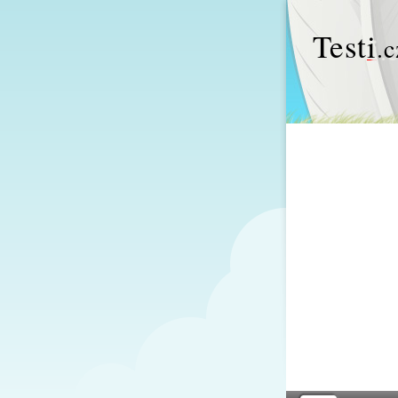
Test
i
.c