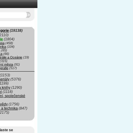
gorie
(19138)
2110)
ie
(1804)
opa
(458)
rika
(104)
e
(65)
ka
(66)
rálie a Oceánie
(19)
(315)
vní města
(91)
grafie
(517)
(1153)
seriály
(5376)
1199)
a knihy
(1290)
ní
(1118)
ní, společenské
 vědy
(1756)
 a technika
(847)
(2175)
laste se