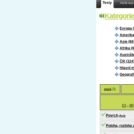
Testy
Vložit test
Kategorie
Evropa 
Amerika
Asie (66
Afrika (
Austráli
ČR (324
Hlavní m
Geografi
nové
[1]
..
[8]
Povrch
-
Asie
Poloha, rozloha a