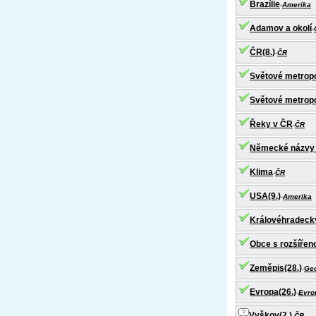
Brazílie
-
Amerika
Adamov a okolí
-
ČR(8.)
-
ČR
Světové metropo
Světové metropo
Řeky v ČR
-
ČR
Německé názvy
Klima
-
ČR
USA(9.)
-
Amerika
Královéhradecký
Obce s rozšířen
Zeměpis(28.)
-
Geo
Evropa(26.)
-
Evro
Vyškov(2.)
-
ČR