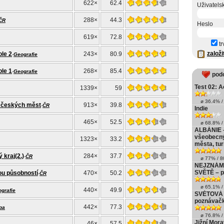
622×
62.4
Uživatels
288×
44.3
ČR
Heslo
619×
72.8
tr
založi
le 2
243×
80.9
-
Geografie
le 1
268×
85.4
-
Geografie
pod
Test 02: 
1339×
59
ø 36.4% / 
 českých měst
913×
39.8
-
ČR
Indie
465×
52.5
ø 68.8% / 
ALBÁNIE 
všeobecný
1323×
33.2
města, tur
 kraj(2.)
284×
37.7
-
ČR
ø 77% / 80
NEJZNÁMĚ
SVĚTĚ – 
ou působností
470×
50.2
-
ČR
ø 65.1% / 
440×
49.9
grafie
SVĚTOVÁ 
poznávač
442×
77.3
pa
ø 76.8% / 
Jižní Mora
46×
57.5