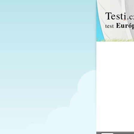
Test
i
.c
Euró
test