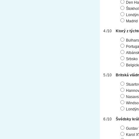
Den Ha
Štokho
Londýn
Madrid
Ktorý z tých
Bulhar
Portuga
Albáns
Srbsko
Belgick
Britská vlád
Stuarto
Hannov
Nasavs
Windsor
Londýn
Švédsky kráľ
Gustav 
Karol X