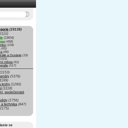
gorie
(19138)
2110)
ie
(1804)
opa
(458)
rika
(104)
e
(65)
ka
(66)
rálie a Oceánie
(19)
(315)
vní města
(91)
grafie
(517)
(1153)
seriály
(5376)
1199)
a knihy
(1290)
ní
(1118)
ní, společenské
 vědy
(1756)
 a technika
(847)
(2175)
laste se