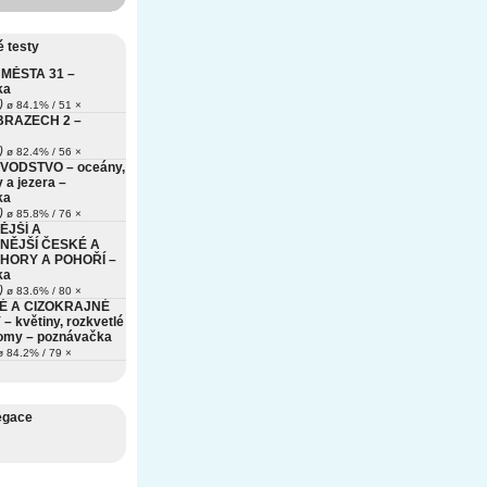
 testy
MĚSTA 31 –
ka
)
ø 84.1% / 51 ×
BRAZECH 2 –
)
ø 82.4% / 56 ×
VODSTVO – oceány,
 a jezera –
ka
)
ø 85.8% / 76 ×
ĚJŠÍ A
NĚJŠÍ ČESKÉ A
HORY A POHOŘÍ –
ka
)
ø 83.6% / 80 ×
É A CIZOKRAJNÉ
– květiny, rozkvetlé
romy – poznávačka
 84.2% / 79 ×
egace