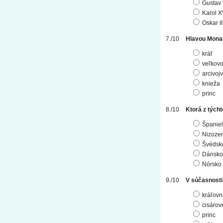
Gustav 
Karol X
Oskar II
Hlavou Mona
kráľ
veľkov
arcivoj
knieža
princ
Ktorá z tých
Španie
Nizoze
Švédsk
Dánsko
Nórsko
V súčasnosti 
kráľovn
cisárov
princ