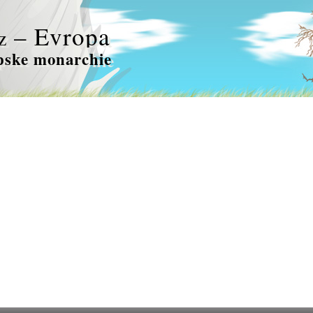
– Evropa
z
pske monarchie