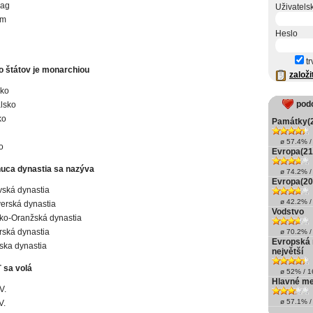
ag
Uživatels
lm
Heslo
tr
to štátov je monarchiou
založi
sko
pod
lsko
ko
Památky(2
ø 57.4% / 
o
Evropa(21
nuca dynastia sa nazýva
ø 74.2% / 
Evropa(20
vská dynastia
ø 42.2% / 
erská dynastia
Vodstvo
ko-Oranžská dynastia
ská dynastia
ø 70.2% / 
Evropská 
ska dynastia
největší
 sa volá
ø 52% / 16
Hlavné me
V.
ø 57.1% / 
V.