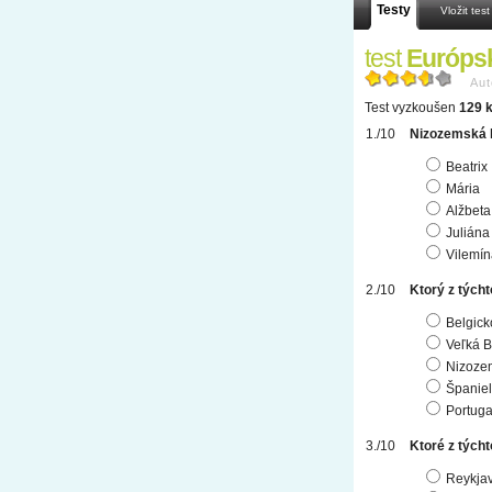
Testy
Vložit test
test
Európs
Aut
Test vyzkoušen
129 k
Nizozemská 
Beatrix
Mária
Alžbeta
Juliána
Vilemín
Ktorý z týcht
Belgick
Veľká B
Nizoze
Španie
Portuga
Ktoré z tých
Reykjav