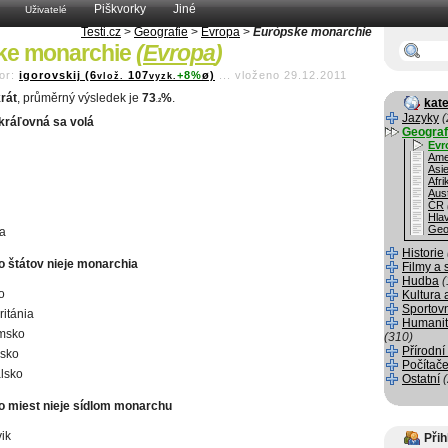
Piškvorky
Jiné
Uživatelé
Testi.cz
>
Geografie
>
Evropa
>
Európske monarchie
ke monarchie
(
Evropa
)
or:
igorovskij (6
107
+8%
ø)
...
vloženo 29.12.2011
vlož.
vyzk.
rát
, průměrný výsledek je
73
%
.
kate
.2
Jazyky
(
kráľovná sa volá
Geograf
Evr
Ame
Asi
Afri
Aust
ČR
Hla
Geo
a
Historie
o štátov nieje monarchia
Filmy a 
Hudba
(
o
Kultura 
Sportov
ritánia
Humanit
msko
(310)
Přírodní
lsko
Počítače
lsko
Ostatní
to miest nieje sídlom monarchu
ik
Přih