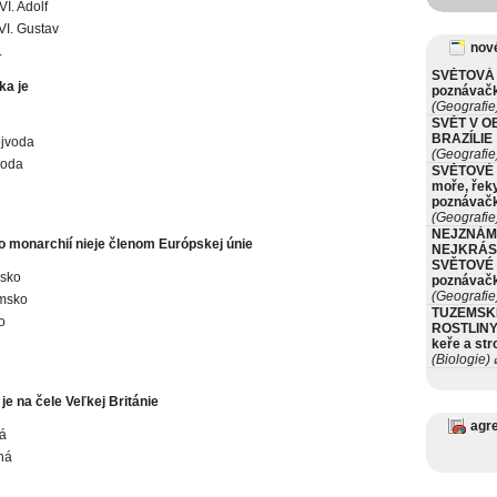
VI. Adolf
VI. Gustav
nové
.
SVĚTOVÁ 
ka je
poznávač
(Geografie
SVĚT V O
BRAZÍLIE
ojvoda
(Geografie
voda
SVĚTOVÉ 
moře, řeky
poznávač
(Geografie
NEJZNÁM
to monarchií nieje členom Európskej únie
NEJKRÁS
SVĚTOVÉ 
lsko
poznávač
(Geografie
msko
TUZEMSK
o
ROSTLINY 
keře a st
(Biologie)
ø
je na čele Veľkej Británie
agr
á
ná