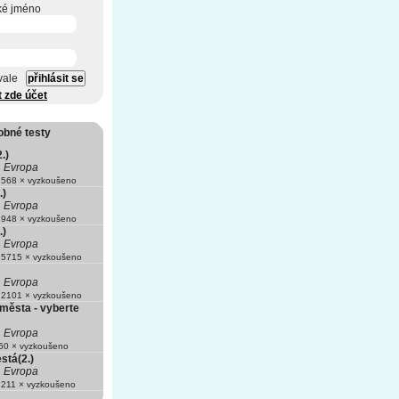
ké jméno
vale
t zde účet
obné testy
.)
Evropa
568 × vyzkoušeno
.)
Evropa
948 × vyzkoušeno
.)
Evropa
5715 × vyzkoušeno
Evropa
2101 × vyzkoušeno
města - vyberte
Evropa
0 × vyzkoušeno
stá(2.)
Evropa
211 × vyzkoušeno