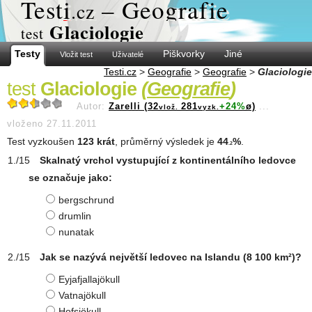
Test
i
– Geografie
.cz
Glaciologie
test
Testy
Piškvorky
Jiné
Vložit test
Uživatelé
Testi.cz
>
Geografie
>
Geografie
>
Glaciologie
test
Glaciologie
(
Geografie
)
Autor:
Zarelli (32
281
+24%
ø)
...
vlož.
vyzk.
vloženo 27.11.2011
Test vyzkoušen
123 krát
, průměrný výsledek je
44
%
.
.2
Skalnatý vrchol vystupující z kontinentálního ledovce
se označuje jako:
bergschrund
drumlin
nunatak
Jak se nazývá největší ledovec na Islandu (8 100 km²)?
Eyjafjallajökull
Vatnajökull
Hofsjökull