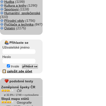
Hudba
(1199)
Kultura a knihy
(1290)
Sportovní
(1118)
Humanitní, společenské
(310)
Přírodní vědy
(1756)
Počítače a technika
(847)
Ostatní
(2175)
Přihlaste se
Uživatelské jméno
Heslo
trvale
založit zde účet
podobné testy
Zeměpisné špeky ČR
ČR
ø 32.8% / 2748 × vyzkoušeno
Slepá mapa států
Geografie