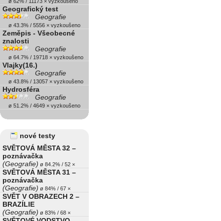
ø 62% / 11173 × vyzkoušeno
Geografický test
Geografie
ø 43.3% / 5556 × vyzkoušeno
Zeměpis - Všeobecné
znalosti
Geografie
ø 64.7% / 19718 × vyzkoušeno
Vlajky(16.)
Geografie
ø 43.8% / 13057 × vyzkoušeno
Hydrosféra
Geografie
ø 51.2% / 4649 × vyzkoušeno
nové testy
SVĚTOVÁ MĚSTA 32 –
poznávačka
(Geografie)
ø 84.2% / 52 ×
SVĚTOVÁ MĚSTA 31 –
poznávačka
(Geografie)
ø 84% / 67 ×
SVĚT V OBRAZECH 2 –
BRAZÍLIE
(Geografie)
ø 83% / 68 ×
SVĚTOVÉ VODSTVO –