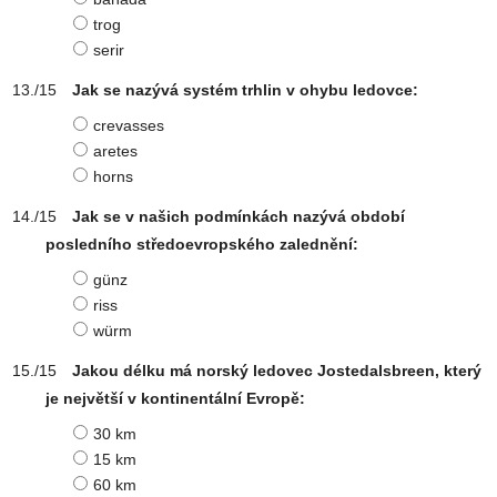
trog
serir
Jak se nazývá systém trhlin v ohybu ledovce:
crevasses
aretes
horns
Jak se v našich podmínkách nazývá období
posledního středoevropského zalednění:
günz
riss
würm
Jakou délku má norský ledovec Jostedalsbreen, který
je největší v kontinentální Evropě:
30 km
15 km
60 km