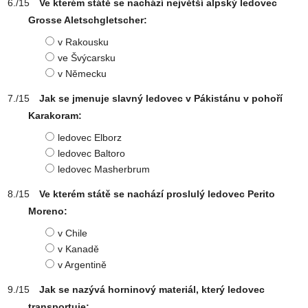
Ve kterém státě se nachází největší alpský ledovec
Grosse Aletschgletscher:
v Rakousku
ve Švýcarsku
v Německu
Jak se jmenuje slavný ledovec v Pákistánu v pohoří
Karakoram:
ledovec Elborz
ledovec Baltoro
ledovec Masherbrum
Ve kterém státě se nachází proslulý ledovec Perito
Moreno:
v Chile
v Kanadě
v Argentině
Jak se nazývá horninový materiál, který ledovec
transportuje: