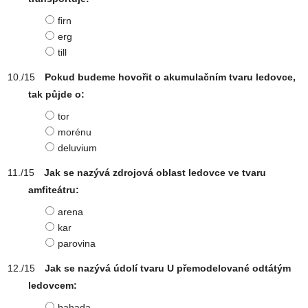
firn
erg
till
Pokud budeme hovořit o akumulačním tvaru ledovce,
tak půjde o:
tor
morénu
deluvium
Jak se nazývá zdrojová oblast ledovce ve tvaru
amfiteátru:
arena
kar
parovina
Jak se nazývá údolí tvaru U přemodelované odtátým
ledovcem:
bahada