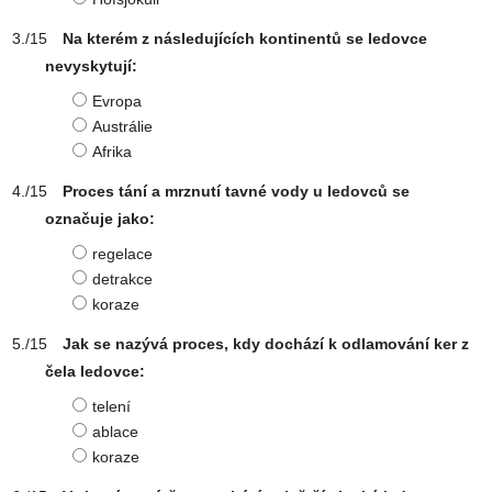
Na kterém z následujících kontinentů se ledovce
nevyskytují:
Evropa
Austrálie
Afrika
Proces tání a mrznutí tavné vody u ledovců se
označuje jako:
regelace
detrakce
koraze
Jak se nazývá proces, kdy dochází k odlamování ker z
čela ledovce:
telení
ablace
koraze