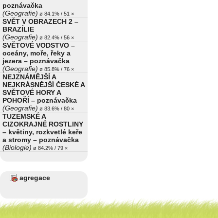
poznávačka
(Geografie)
ø 84.1% / 51 ×
SVĚT V OBRAZECH 2 –
BRAZÍLIE
(Geografie)
ø 82.4% / 56 ×
SVĚTOVÉ VODSTVO –
oceány, moře, řeky a
jezera – poznávačka
(Geografie)
ø 85.8% / 76 ×
NEJZNÁMĚJŠÍ A
NEJKRÁSNĚJŠÍ ČESKÉ A
SVĚTOVÉ HORY A
POHOŘÍ – poznávačka
(Geografie)
ø 83.6% / 80 ×
TUZEMSKÉ A
CIZOKRAJNÉ ROSTLINY
– květiny, rozkvetlé keře
a stromy – poznávačka
(Biologie)
ø 84.2% / 79 ×
agregace