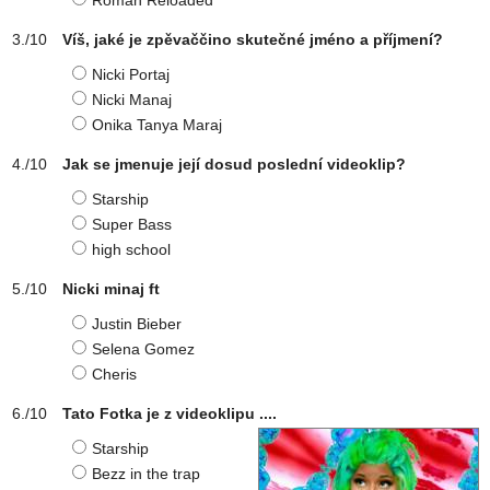
Roman Reloaded
Víš, jaké je zpěvaččino skutečné jméno a příjmení?
Nicki Portaj
Nicki Manaj
Onika Tanya Maraj
Jak se jmenuje její dosud poslední videoklip?
Starship
Super Bass
high school
Nicki minaj ft
Justin Bieber
Selena Gomez
Cheris
Tato Fotka je z videoklipu ....
Starship
Bezz in the trap