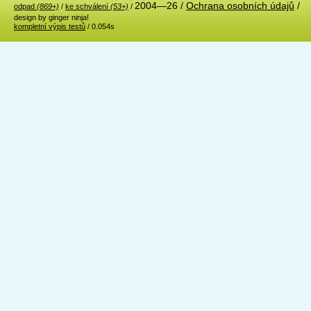
2004—26 /
Ochrana osobních údajů
/
odpad
(869+)
/
ke schválení
(53+)
/
design by ginger ninja!
kompletní výpis testů
/ 0.054s