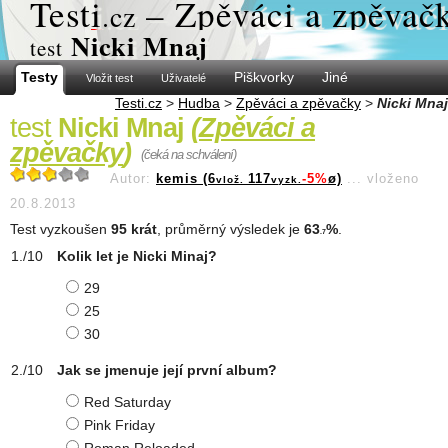
Test
i
– Zpěváci a zpěvač
.cz
Nicki Mnaj
test
Testy
Piškvorky
Jiné
Vložit test
Uživatelé
Testi.cz
>
Hudba
>
Zpěváci a zpěvačky
>
Nicki Mnaj
test
Nicki Mnaj
(
Zpěváci a
zpěvačky
)
(čeká na schválení)
Autor:
kemis (6
117
-5%
ø)
...
vloženo
vlož.
vyzk.
20.8.2013
Test vyzkoušen
95 krát
, průměrný výsledek je
63
%
.
.7
Kolik let je Nicki Minaj?
29
25
30
Jak se jmenuje její první album?
Red Saturday
Pink Friday