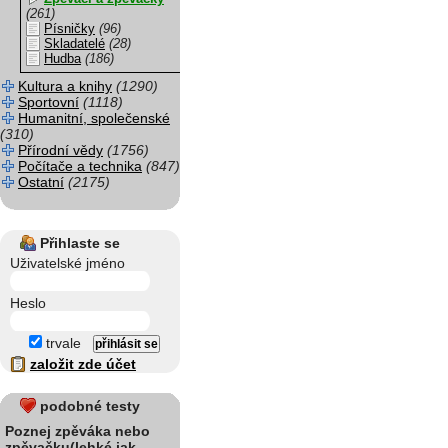
(261)
Písničky
(96)
Skladatelé
(28)
Hudba
(186)
Kultura a knihy
(1290)
Sportovní
(1118)
Humanitní, společenské
(310)
Přírodní vědy
(1756)
Počítače a technika
(847)
Ostatní
(2175)
Přihlaste se
Uživatelské jméno
Heslo
trvale
založit zde účet
podobné testy
Poznej zpěváka nebo
zpěvačku(lehké jak