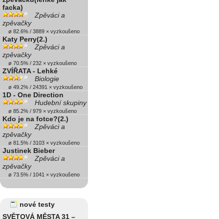
facka)
Zpěváci a
zpěvačky
ø 82.6% / 3889 × vyzkoušeno
Katy Perry(2.)
Zpěváci a
zpěvačky
ø 70.5% / 232 × vyzkoušeno
ZVÍŘATA - Lehké
Biologie
ø 49.2% / 24391 × vyzkoušeno
1D - One Direction
Hudební skupiny
ø 85.2% / 979 × vyzkoušeno
Kdo je na fotce?(2.)
Zpěváci a
zpěvačky
ø 81.5% / 3103 × vyzkoušeno
Justinek Bieber
Zpěváci a
zpěvačky
ø 73.5% / 1041 × vyzkoušeno
nové testy
SVĚTOVÁ MĚSTA 31 –