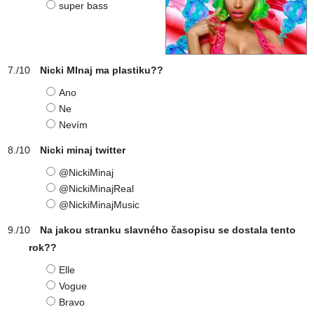
super bass
Nicki MInaj ma plastiku??
Ano
Ne
Nevím
Nicki minaj twitter
@NickiMinaj
@NickiMinajReal
@NickiMinajMusic
Na jakou stranku slavného časopisu se dostala tento
rok??
Elle
Vogue
Bravo