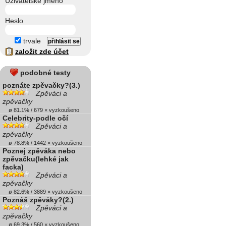
Uživatelské jméno
Heslo
trvale
založit zde účet
podobné testy
poznáte zpěvačky?(3.)
Zpěváci a
zpěvačky
ø 81.1% / 679 × vyzkoušeno
Celebrity-podle očí
Zpěváci a
zpěvačky
ø 78.8% / 1442 × vyzkoušeno
Poznej zpěváka nebo
zpěvačku(lehké jak
facka)
Zpěváci a
zpěvačky
ø 82.6% / 3889 × vyzkoušeno
Poznáš zpěváky?(2.)
Zpěváci a
zpěvačky
ø 69.3% / 560 × vyzkoušeno