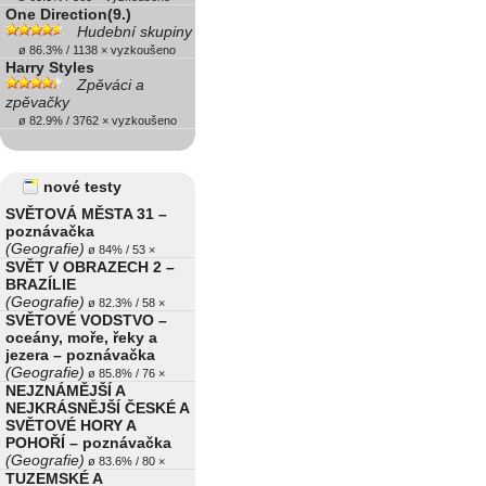
One Direction(9.)
Hudební skupiny
ø 86.3% / 1138 × vyzkoušeno
Harry Styles
Zpěváci a
zpěvačky
ø 82.9% / 3762 × vyzkoušeno
nové testy
SVĚTOVÁ MĚSTA 31 –
poznávačka
(Geografie)
ø 84% / 53 ×
SVĚT V OBRAZECH 2 –
BRAZÍLIE
(Geografie)
ø 82.3% / 58 ×
SVĚTOVÉ VODSTVO –
oceány, moře, řeky a
jezera – poznávačka
(Geografie)
ø 85.8% / 76 ×
NEJZNÁMĚJŠÍ A
NEJKRÁSNĚJŠÍ ČESKÉ A
SVĚTOVÉ HORY A
POHOŘÍ – poznávačka
(Geografie)
ø 83.6% / 80 ×
TUZEMSKÉ A