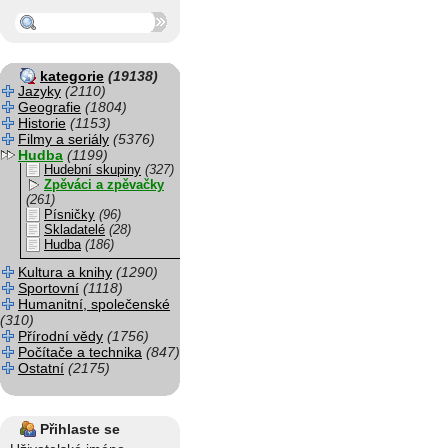
kategorie
(19138)
Jazyky
(2110)
Geografie
(1804)
Historie
(1153)
Filmy a seriály
(5376)
Hudba
(1199)
Hudební skupiny
(327)
Zpěváci a zpěvačky
(261)
Písničky
(96)
Skladatelé
(28)
Hudba
(186)
Kultura a knihy
(1290)
Sportovní
(1118)
Humanitní, společenské
(310)
Přírodní vědy
(1756)
Počítače a technika
(847)
Ostatní
(2175)
Přihlaste se