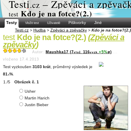
Test
i
– Zpěváci a zpěvač
.cz
Kdo je na fotce?(2.)
test
Testy
Piškvorky
Jiné
Vložit test
Uživatelé
Testi.cz
>
Hudba
>
Zpěváci a zpěvačky
>
Kdo je na fotce?(2.)
test
Kdo je na fotce?(2.)
(
Zpěváci a
zpěvačky
)
Autor:
Maushka17 (7
116
+5%
ø)
...
vlož.
vyzk.
vloženo 17.4.2013
Test vyzkoušen
3103 krát
, průměrný výsledek je
81
%
.
.5
Obrázek č. 1
Usher
Martin Harich
Justin Bieber