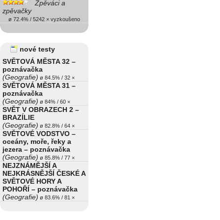
Zpěváci a
zpěvačky
ø 72.4% / 5242 × vyzkoušeno
nové testy
SVĚTOVÁ MĚSTA 32 –
poznávačka
(Geografie)
ø 84.5% / 32 ×
SVĚTOVÁ MĚSTA 31 –
poznávačka
(Geografie)
ø 84% / 60 ×
SVĚT V OBRAZECH 2 –
BRAZÍLIE
(Geografie)
ø 82.8% / 64 ×
SVĚTOVÉ VODSTVO –
oceány, moře, řeky a
jezera – poznávačka
(Geografie)
ø 85.8% / 77 ×
NEJZNÁMĚJŠÍ A
NEJKRÁSNĚJŠÍ ČESKÉ A
SVĚTOVÉ HORY A
POHOŘÍ – poznávačka
(Geografie)
ø 83.6% / 81 ×