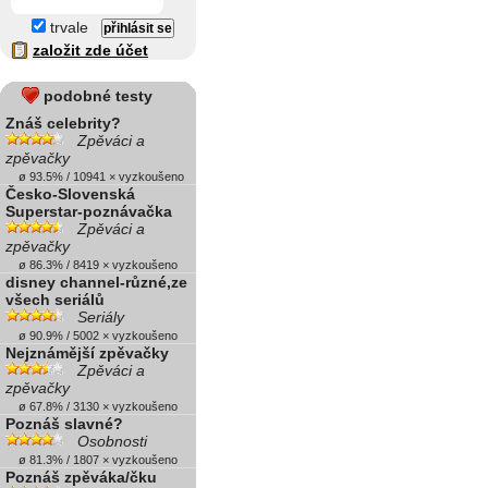
trvale
založit zde účet
podobné testy
Znáš celebrity?
Zpěváci a
zpěvačky
ø 93.5% / 10941 × vyzkoušeno
Česko-Slovenská
Superstar-poznávačka
Zpěváci a
zpěvačky
ø 86.3% / 8419 × vyzkoušeno
disney channel-různé,ze
všech seriálů
Seriály
ø 90.9% / 5002 × vyzkoušeno
Nejznámější zpěvačky
Zpěváci a
zpěvačky
ø 67.8% / 3130 × vyzkoušeno
Poznáš slavné?
Osobnosti
ø 81.3% / 1807 × vyzkoušeno
Poznáš zpěváka/čku