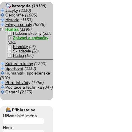
kategorie
(19139)
Jazyky
(2110)
Geografie
(1805)
Historie
(1153)
Filmy a seriály
(5376)
Hudba
(1199)
Hudební skupiny
(327)
Zpěváci a zpěvačky
(261)
Písničky
(96)
Skladatelé
(28)
Hudba
(186)
Kultura a knihy
(1290)
Sportovní
(1118)
Humanitní, společenské
(310)
Přírodní vědy
(1756)
Počítače a technika
(847)
Ostatní
(2175)
Přihlaste se
Uživatelské jméno
Heslo