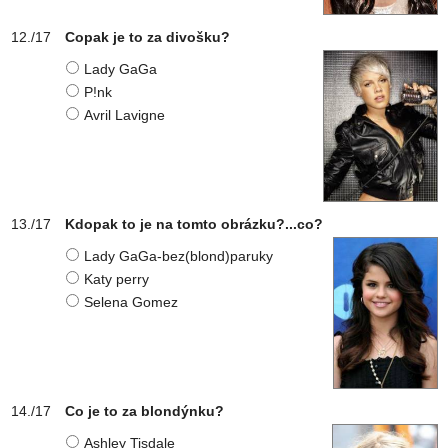
Copak je to za divošku?
Lady GaGa
P!nk
Avril Lavigne
Kdopak to je na tomto obrázku?...co?
Lady GaGa-bez(blond)paruky
Katy perry
Selena Gomez
Co je to za blondýnku?
Ashley Tisdale