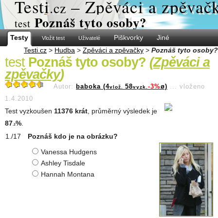
Test
i
– Zpěváci a zpěvač
.cz
Poznáš tyto osoby?
test
Testy
Piškvorky
Jiné
Vložit test
Uživatelé
Testi.cz
>
Hudba
>
Zpěváci a zpěvačky
>
Poznáš tyto osoby?
test
Poznáš tyto osoby?
(
Zpěváci a
zpěvačky
)
Autor:
baboka (4
58
-3%
ø)
...
vloženo
vlož.
vyzk.
1.4.2010
Test vyzkoušen
11376 krát
, průměrný výsledek je
87
%
.
.2
Poznáš kdo je na obrázku?
Vanessa Hudgens
Ashley Tisdale
Hannah Montana