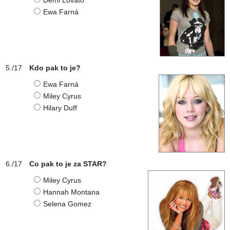
Demi Lovato
Ewa Farná
Kdo pak to je?
Ewa Farná
Miley Cyrus
Hilary Duff
Co pak to je za STAR?
Miley Cyrus
Hannah Montana
Selena Gomez