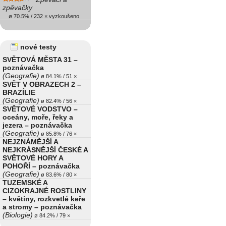
zpěvačky
ø 70.5% / 232 × vyzkoušeno
nové testy
SVĚTOVÁ MĚSTA 31 –
poznávačka
(Geografie)
ø 84.1% / 51 ×
SVĚT V OBRAZECH 2 –
BRAZÍLIE
(Geografie)
ø 82.4% / 56 ×
SVĚTOVÉ VODSTVO –
oceány, moře, řeky a
jezera – poznávačka
(Geografie)
ø 85.8% / 76 ×
NEJZNÁMĚJŠÍ A
NEJKRÁSNĚJŠÍ ČESKÉ A
SVĚTOVÉ HORY A
POHOŘÍ – poznávačka
(Geografie)
ø 83.6% / 80 ×
TUZEMSKÉ A
CIZOKRAJNÉ ROSTLINY
– květiny, rozkvetlé keře
a stromy – poznávačka
(Biologie)
ø 84.2% / 79 ×