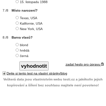
15. listopadu 1988
Místo narození?
Texas, USA
Kalifornie, USA
New York, USA
Barva vlasů?
blond
hnědá
černá
zadat heslo pro úpravu
Dejte si tento test na vlastní stránky/blog
Veškerá data jsou vlastnictvím webu testi.cz a jakékoliv jejich
kopírování a šíření bez souhlasu majitele není povoleno!