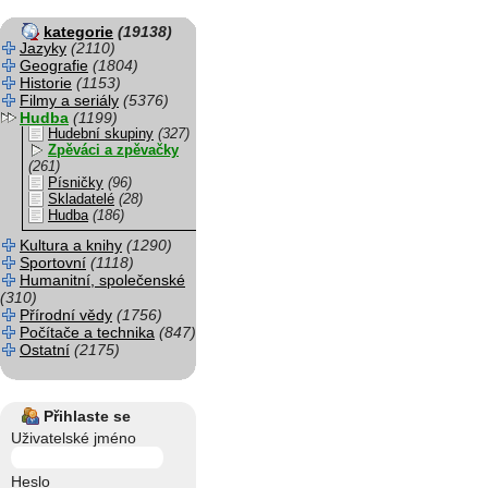
kategorie
(19138)
Jazyky
(2110)
Geografie
(1804)
Historie
(1153)
Filmy a seriály
(5376)
Hudba
(1199)
Hudební skupiny
(327)
Zpěváci a zpěvačky
(261)
Písničky
(96)
Skladatelé
(28)
Hudba
(186)
Kultura a knihy
(1290)
Sportovní
(1118)
Humanitní, společenské
(310)
Přírodní vědy
(1756)
Počítače a technika
(847)
Ostatní
(2175)
Přihlaste se
Uživatelské jméno
Heslo