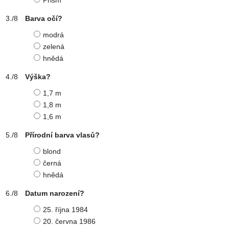
Prism
Barva očí?
modrá
zelená
hnědá
Výška?
1,7 m
1,8 m
1,6 m
Přírodní barva vlasů?
blond
černá
hnědá
Datum narození?
25. října 1984
20. června 1986