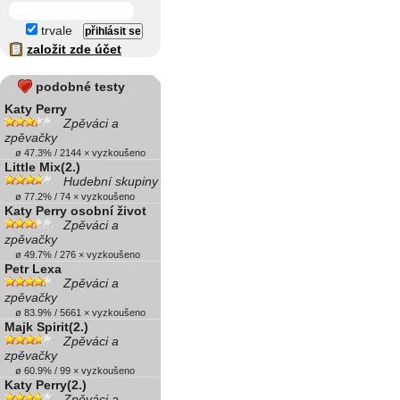
trvale
založit zde účet
podobné testy
Katy Perry
Zpěváci a
zpěvačky
ø 47.3% / 2144 × vyzkoušeno
Little Mix(2.)
Hudební skupiny
ø 77.2% / 74 × vyzkoušeno
Katy Perry osobní život
Zpěváci a
zpěvačky
ø 49.7% / 276 × vyzkoušeno
Petr Lexa
Zpěváci a
zpěvačky
ø 83.9% / 5661 × vyzkoušeno
Majk Spirit(2.)
Zpěváci a
zpěvačky
ø 60.9% / 99 × vyzkoušeno
Katy Perry(2.)
Zpěváci a