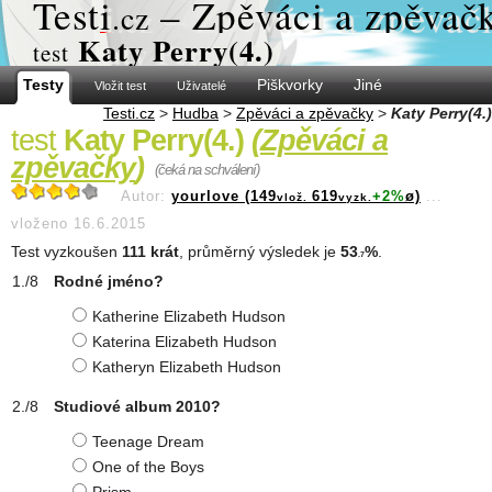
Test
i
– Zpěváci a zpěvač
.cz
Katy Perry(4.)
test
Testy
Piškvorky
Jiné
Vložit test
Uživatelé
Testi.cz
>
Hudba
>
Zpěváci a zpěvačky
>
Katy Perry(4.)
test
Katy Perry(4.)
(
Zpěváci a
zpěvačky
)
(čeká na schválení)
Autor:
yourlove (149
619
+2%
ø)
...
vlož.
vyzk.
vloženo 16.6.2015
Test vyzkoušen
111 krát
, průměrný výsledek je
53
%
.
.7
Rodné jméno?
Katherine Elizabeth Hudson
Katerina Elizabeth Hudson
Katheryn Elizabeth Hudson
Studiové album 2010?
Teenage Dream
One of the Boys