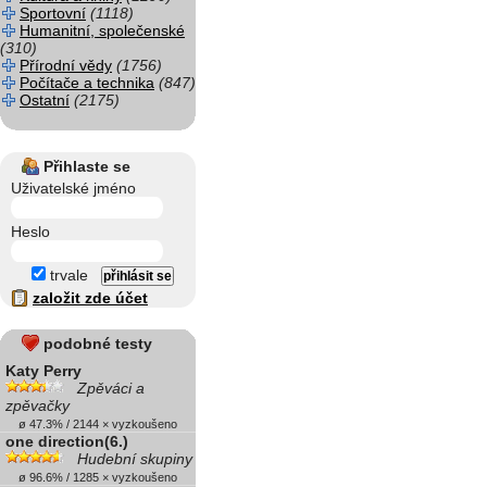
Sportovní
(1118)
Humanitní, společenské
(310)
Přírodní vědy
(1756)
Počítače a technika
(847)
Ostatní
(2175)
Přihlaste se
Uživatelské jméno
Heslo
trvale
založit zde účet
podobné testy
Katy Perry
Zpěváci a
zpěvačky
ø 47.3% / 2144 × vyzkoušeno
one direction(6.)
Hudební skupiny
ø 96.6% / 1285 × vyzkoušeno