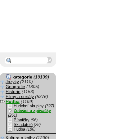
kategorie
(19139)
Jazyky
(2110)
Geografie
(1805)
Historie
(1153)
Filmy a seriály
(5376)
Hudba
(1199)
Hudební skupiny
(327)
Zpěváci a zpěvačky
(261)
Písničky
(96)
Skladatelé
(28)
Hudba
(186)
Kultura a knihy
(1290)