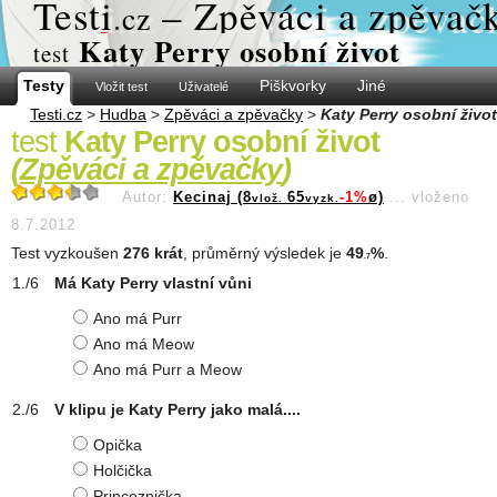
Test
i
– Zpěváci a zpěvač
.cz
Katy Perry osobní život
test
Testy
Piškvorky
Jiné
Vložit test
Uživatelé
Testi.cz
>
Hudba
>
Zpěváci a zpěvačky
>
Katy Perry osobní život
test
Katy Perry osobní život
(
Zpěváci a zpěvačky
)
Autor:
Kecinaj (8
65
-1%
ø)
...
vloženo
vlož.
vyzk.
8.7.2012
Test vyzkoušen
276 krát
, průměrný výsledek je
49
%
.
.7
Má Katy Perry vlastní vůni
Ano má Purr
Ano má Meow
Ano má Purr a Meow
V klipu je Katy Perry jako malá....
Opička
Holčička
Princeznička