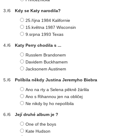
Kdy se Katy narodila?
25.října 1984 Kalifornie
15.května 1987 Wisconsin
9.srpna 1993 Texas
Katy Perry chodila s ...
Russlem Brandonem
Davidem Buckhamem
Jacksonem Austinem
Políbila někdy Justina Jeremyho Biebra
Ano na rty a Selena pěkně žárlila
Ano s Rihannou jen na obličej
Ne nikdy by ho nepolíbila
Její druhé album je ?
One of the boys
Kate Hudson