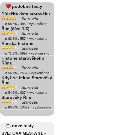
podobné testy
Důležitá data starověku
Starověk
ø 58.8% / 495 × vyzkoušeno
Řím (část 1/3)
Starověk
ø 62.3% / 557 × vyzkoušeno
Římská historie
Starověk
ø 71.2% / 5897 × vyzkoušeno
Historie starověkého
Říma
Starověk
ø 56.1% / 2557 × vyzkoušeno
Když se řekne Starověký
Řím
Starověk
ø 84.9% / 927 × vyzkoušeno
Starověký Řím
Starověk
ø 60.2% / 13072 × vyzkoušeno
nové testy
SVĚTOVÁ MĚSTA 31 –