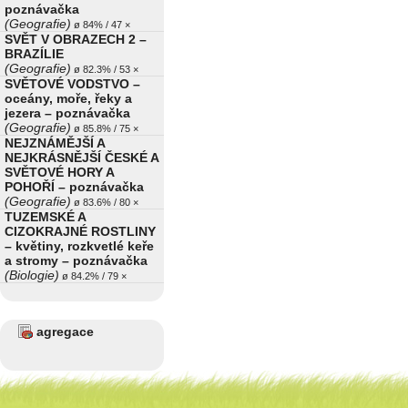
poznávačka
(Geografie)
ø 84% / 47 ×
SVĚT V OBRAZECH 2 –
BRAZÍLIE
(Geografie)
ø 82.3% / 53 ×
SVĚTOVÉ VODSTVO –
oceány, moře, řeky a
jezera – poznávačka
(Geografie)
ø 85.8% / 75 ×
NEJZNÁMĚJŠÍ A
NEJKRÁSNĚJŠÍ ČESKÉ A
SVĚTOVÉ HORY A
POHOŘÍ – poznávačka
(Geografie)
ø 83.6% / 80 ×
TUZEMSKÉ A
CIZOKRAJNÉ ROSTLINY
– květiny, rozkvetlé keře
a stromy – poznávačka
(Biologie)
ø 84.2% / 79 ×
agregace