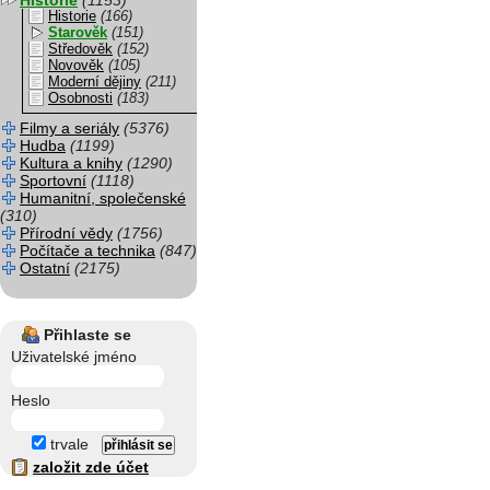
Historie
(1153)
Historie
(166)
Starověk
(151)
Středověk
(152)
Novověk
(105)
Moderní dějiny
(211)
Osobnosti
(183)
Filmy a seriály
(5376)
Hudba
(1199)
Kultura a knihy
(1290)
Sportovní
(1118)
Humanitní, společenské
(310)
Přírodní vědy
(1756)
Počítače a technika
(847)
Ostatní
(2175)
Přihlaste se
Uživatelské jméno
Heslo
trvale
založit zde účet