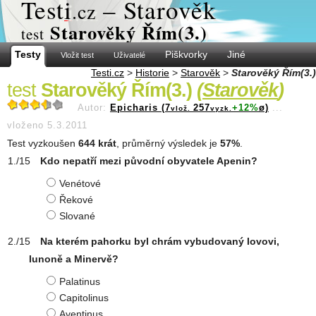
Test
i
– Starověk
.cz
Starověký Řím(3.)
test
Testy
Piškvorky
Jiné
Vložit test
Uživatelé
Testi.cz
>
Historie
>
Starověk
>
Starověký Řím(3.)
test
Starověký Řím(3.)
(
Starověk
)
Autor:
Epicharis (7
257
+12%
ø)
...
vlož.
vyzk.
vloženo 5.3.2011
Test vyzkoušen
644 krát
, průměrný výsledek je
57%
.
Kdo nepatří mezi původní obyvatele Apenin?
Venétové
Řekové
Slované
Na kterém pahorku byl chrám vybudovaný Iovovi,
Iunoně a Minervě?
Palatinus
Capitolinus
Aventinus