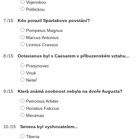
Vojenskou
Politickou
Kdo porazil Spartakovo povstání?
Pompeius Magnus
Marcus Antonius
Licinius Crassus
Octavianus byl s Caesarem v příbuzenském vztahu...
Prasynovec
Vnuk
Neteř
Která známá osobnost nebyla na dvoře Augusta?
Petronius Arbiter
Horatius Falccus
Mecenas
Seneca byl vychovatelem...
Tiberia