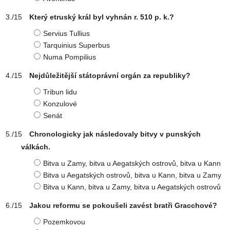
Který etruský král byl vyhnán r. 510 p. k.?
Servius Tullius
Tarquinius Superbus
Numa Pompilius
Nejdůležitější státoprávní orgán za republiky?
Tribun lidu
Konzulové
Senát
Chronologicky jak následovaly bitvy v punských
válkách.
Bitva u Zamy, bitva u Aegatských ostrovů, bitva u Kann
Bitva u Aegatských ostrovů, bitva u Kann, bitva u Zamy
Bitva u Kann, bitva u Zamy, bitva u Aegatských ostrovů
Jakou reformu se pokoušeli zavést bratři Gracchové?
Pozemkovou