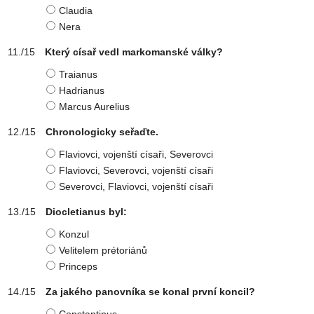
Claudia
Nera
Který císař vedl markomanské války?
Traianus
Hadrianus
Marcus Aurelius
Chronologicky seřaďte.
Flaviovci, vojenští císaři, Severovci
Flaviovci, Severovci, vojenští císaři
Severovci, Flaviovci, vojenští císaři
Diocletianus byl:
Konzul
Velitelem prétoriánů
Princeps
Za jakého panovníka se konal první koncil?