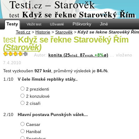
Test
i
– Starověk
.cz
Když se řekne Starověký Řím
test
Testy
Piškvorky
Jiné
Vložit test
Uživatelé
Testi.cz
>
Historie
>
Starověk
>
Když se řekne Starověký Řím
test
Když se řekne Starověký Řím
(
Starověk
)
Autor:
konita (25
87
+8%
ø)
...
vloženo
vlož.
vyzk.
7.4.2010
Test vyzkoušen
927 krát
, průměrný výsledek je
84
%
.
.9
V čele římské repbliky stály..
2 prezidenti
2 konzulové
2 císaři
Hlavní postava Punských válek...
Caesar
Hanibal
Spartakus