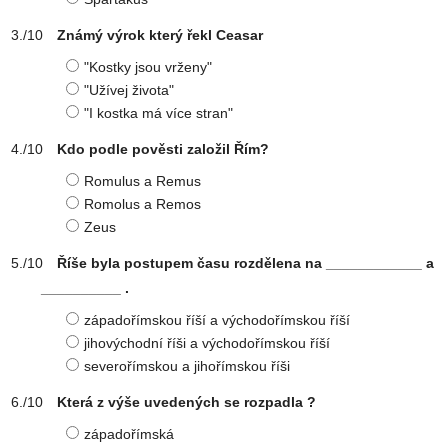
Známý výrok který řekl Ceasar
"Kostky jsou vrženy"
"Užívej života"
"I kostka má více stran"
Kdo podle pověsti založil Řím?
Romulus a Remus
Romolus a Remos
Zeus
Říše byla postupem času rozdělena na ____________ a
__________ .
západořímskou říší a východořímskou říší
jihovýchodní říši a východořímskou říší
severořímskou a jihořímskou říši
Která z výše uvedených se rozpadla ?
západořímská