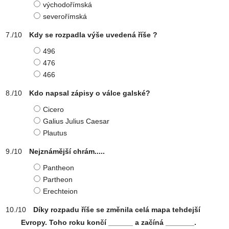
východořímská
severořímská
Kdy se rozpadla výše uvedená říše ?
496
476
466
Kdo napsal zápisy o válce galské?
Cicero
Galius Julius Caesar
Plautus
Nejznámější chrám.....
Pantheon
Partheon
Erechteion
Díky rozpadu říše se změnila celá mapa tehdejší
Evropy. Toho roku končí ______ a začíná _______.