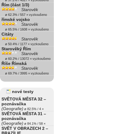
ø 57.2% / 4027 × vyzkoušeno
Řím (část 1/3)
Starověk
ø 62.3% / 557 × vyzkoušeno
římské vojsko
Starověk
ø 65.5% / 1608 × vyzkoušeno
Citáty
Starověk
ø 50.4% / 1177 × vyzkoušeno
Starověký Řím
Starověk
ø 60.2% / 13072 × vyzkoušeno
Říše Římská
Starověk
ø 69.7% / 3995 × vyzkoušeno
nové testy
SVĚTOVÁ MĚSTA 32 –
poznávačka
(Geografie)
ø 82.5% / 4 ×
SVĚTOVÁ MĚSTA 31 –
poznávačka
(Geografie)
ø 84.1% / 58 ×
SVĚT V OBRAZECH 2 –
BRAZÍLIE