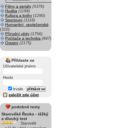
Filmy a seriály
(5376)
Hudba
(1199)
Kultura a knihy
(1290)
Sportovní
(1118)
Humanitní, společenské
(310)
Přírodní vědy
(1756)
Počítače a technika
(847)
Ostatní
(2175)
Přihlaste se
Uživatelské jméno
Heslo
trvale
založit zde účet
podobné testy
Starověké Řecko - těžký
a dlouhý test
Starověk