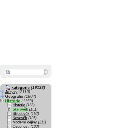
kategorie
(19138)
Jazyky
(2110)
Geografie
(1804)
Historie
(1153)
Historie
(166)
Starověk
(151)
Středověk
(152)
Novověk
(105)
Moderní dějiny
(211)
Osobnosti
(183)