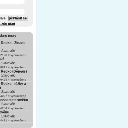
vale
t zde účet
obné testy
 Řecko - Zkuste
Starověk
2198 × vyzkoušeno
ové
Starověk
8671 × vyzkoušeno
 Řecko (Dějepis)
Starověk
6455 × vyzkoušeno
 Řecko - těžký a
t
Starověk
4027 × vyzkoušeno
bnosti starověku
Starověk
4254 × vyzkoušeno
rověku
Starověk
4481 × vyzkoušeno