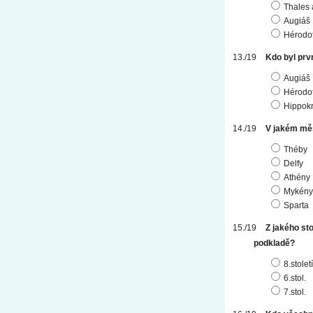
Thales 
Augiáš
Hérodo
Kdo byl prvn
Augiáš
Hérodo
Hippokr
V jakém měs
Théby
Delfy
Athény
Mykény
Sparta
Z jakého st
podkladě?
8.století
6.stol.
7.stol.