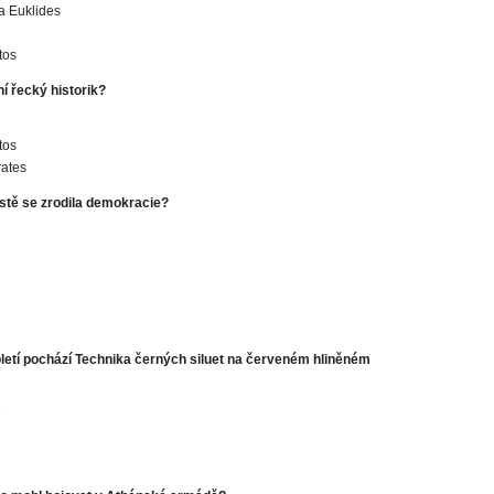
a Euklides
tos
í řecký historik?
tos
ates
tě se zrodila demokracie?
oletí pochází Technika černých siluet na červeném hliněném