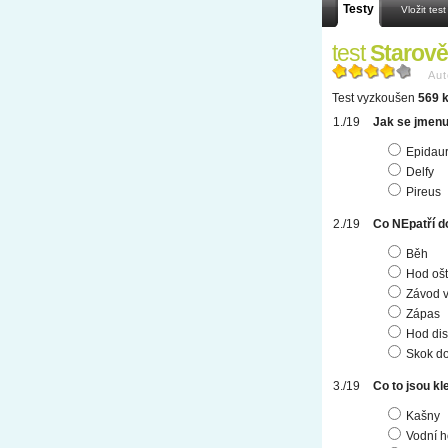
Testy
Vložit test
test
Starově
Aut
Test vyzkoušen
569 k
Jak se jmenu
Epidau
Delfy
Pireus
Co NEpatří d
Běh
Hod oš
Závod v
Zápas
Hod di
Skok do
Co to jsou k
Kašny
Vodní h