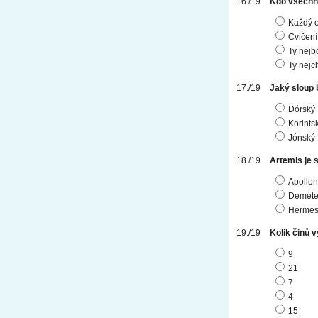
Kdo všechn
Každý 
Cvičení
Ty nejb
Ty nejch
Jaký sloup 
Dórský
Korints
Jónský
Artemis je 
Apollo
Deméte
Herme
Kolik činů 
9
21
7
4
15