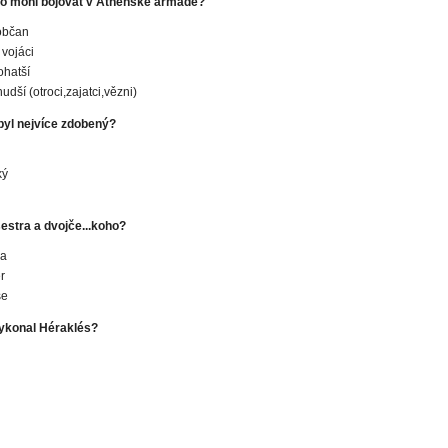
o mohl bojovat v Athénské armádě?
občan
 vojáci
ohatší
udší (otroci,zajatci,vězni)
byl nejvíce zdobený?
ký
sestra a dvojče...koho?
na
r
se
vykonal Héraklés?