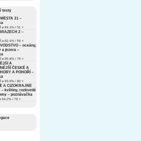
 testy
MĚSTA 31 –
ka
)
ø 84.1% / 51 ×
BRAZECH 2 –
)
ø 82.4% / 56 ×
VODSTVO – oceány,
 a jezera –
ka
)
ø 85.8% / 76 ×
ĚJŠÍ A
NĚJŠÍ ČESKÉ A
HORY A POHOŘÍ –
ka
)
ø 83.6% / 80 ×
É A CIZOKRAJNÉ
– květiny, rozkvetlé
romy – poznávačka
 84.2% / 79 ×
egace