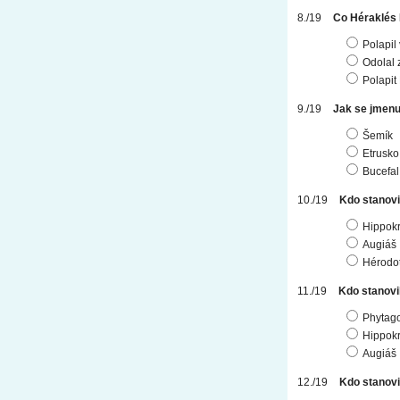
Co Héraklés
Polapil
Odolal 
Polapit
Jak se jmenu
Šemík
Etrusko
Bucefal
Kdo stanovi
Hippokr
Augiáš
Hérodo
Kdo stanovi
Phytag
Hippokr
Augiáš
Kdo stanovi