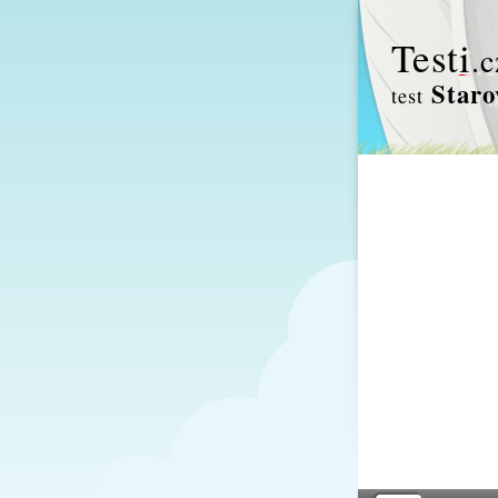
Test
i
.c
Staro
test