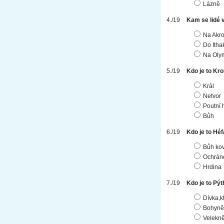
Lázně
Kam se lidé 
Na Akro
Do Itha
Na Oly
Kdo je to Kr
Král
Netvor
Poutní 
Bůh
Kdo je to Héf
Bůh ko
Ochrán
Hrdina
Kdo je to Pýt
Dívka,k
Bohyně-
Velekn