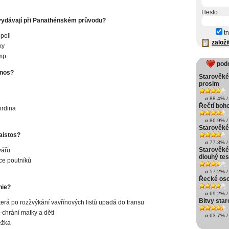
Heslo
vydávají při Panathénském průvodu?
tr
poli
založi
ky
mp
pod
onos?
Starověké
prosim
ø 88.4% / 
Řečtí boh
hrdina
ø 86.9% / 
Starověké
aistos?
ø 77.3% / 
Starověké
vářů
dlouhý tes
ce poutníků
ø 57.2% / 
Řecké oso
hie?
ø 69.2% / 
Bitvy sta
terá po rozžvýkání vavřínových listů upadá do transu
chrání matky a děti
ø 63.7% / 
ěžka