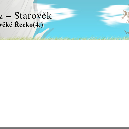
– Starověk
z
věké Řecko(4.)