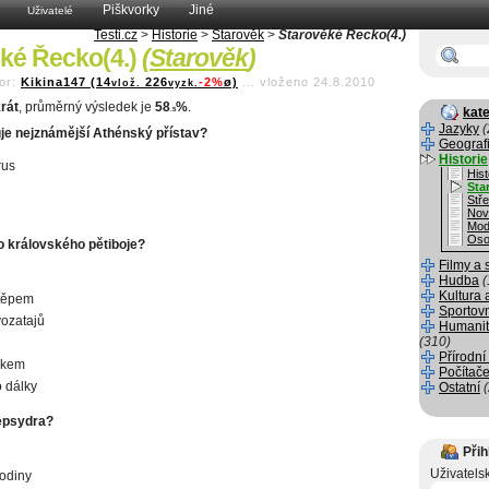
Piškvorky
Jiné
Uživatelé
Testi.cz
>
Historie
>
Starověk
>
Starověké Řecko(4.)
ké Řecko(4.)
(
Starověk
)
or:
Kikina147 (14
226
-2%
ø)
...
vloženo 24.8.2010
vlož.
vyzk.
rát
, průměrný výsledek je
58
%
.
kate
.5
Jazyky
(
je nejznámější Athénský přístav?
Geograf
Historie
rus
Hist
Sta
Stř
Nov
Mod
Oso
o královského pětiboje?
Filmy a 
Hudba
(
Kultura 
těpem
Sportov
ozatajů
Humanit
(310)
Přírodní
skem
Počítače
 dálky
Ostatní
lepsydra?
Přih
Uživatels
odiny