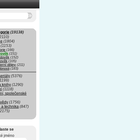
gorie
(19138)
2110)
ie
(1804)
(1153)
orie
(166)
rověk
(151)
edověk
(152)
ověk
(105)
erní dějiny
(211)
bnosti
(183)
seriály
(5376)
1199)
a knihy
(1290)
ní
(1118)
ní, společenské
 vědy
(1756)
 a technika
(847)
(2175)
laste se
ké jméno