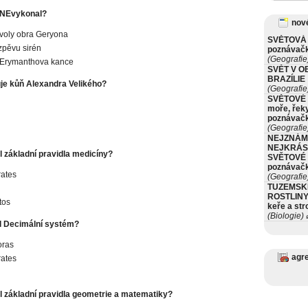
 NEvykonal?
nové
 voly obra Geryona
SVĚTOVÁ 
zpěvu sirén
poznávač
(Geografie
 Erymanthova kance
SVĚT V O
BRAZÍLIE
je kůň Alexandra Velikého?
(Geografie
SVĚTOVÉ 
moře, řeky
poznávač
(Geografie
NEJZNÁM
NEJKRÁS
l základní pravidla medicíny?
SVĚTOVÉ 
poznávač
ates
(Geografie
TUZEMSK
ROSTLINY 
tos
keře a st
(Biologie)
ø
l Decimální systém?
oras
agr
ates
l základní pravidla geometrie a matematiky?