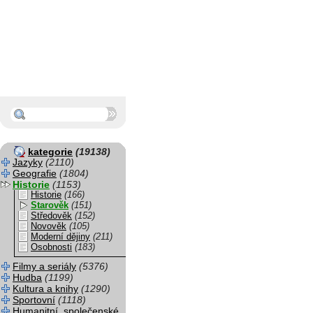
kategorie
(19138)
Jazyky
(2110)
Geografie
(1804)
Historie
(1153)
Historie
(166)
Starověk
(151)
Středověk
(152)
Novověk
(105)
Moderní dějiny
(211)
Osobnosti
(183)
Filmy a seriály
(5376)
Hudba
(1199)
Kultura a knihy
(1290)
Sportovní
(1118)
Humanitní, společenské