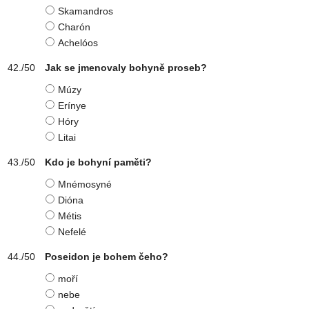
Skamandros
Charón
Achelóos
Jak se jmenovaly bohyně proseb?
Múzy
Erínye
Hóry
Litai
Kdo je bohyní paměti?
Mnémosyné
Dióna
Métis
Nefelé
Poseidon je bohem čeho?
moří
nebe