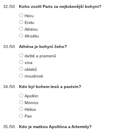
Koho zvolil Paris za nejkrásnější bohyni?
Héru
Eridu
Athénu
Afroditu
Athéna je bohyní čeho?
deště a pramenů
vína
oblaků
moudrosti
Kdo byl bohem lesů a pastvin?
Apollón
Mómos
Hélios
Pan
Kdo je matkou Apollóna a Artemidy?