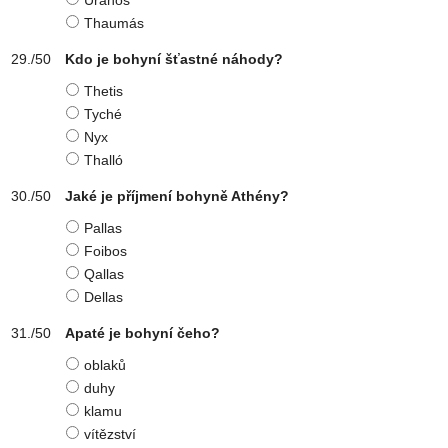
Úranos
Thaumás
Kdo je bohyní šťastné náhody?
Thetis
Tyché
Nyx
Thalló
Jaké je příjmení bohyně Athény?
Pallas
Foibos
Qallas
Dellas
Apaté je bohyní čeho?
oblaků
duhy
klamu
vítězství