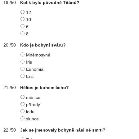
Kolik bylo původně Titánů?
12
10
6
8
Kdo je bohyní sváru?
Mnémosyné
Íris
Eunomia
Eris
Hélios je bohem čeho?
měsíce
přírody
ledu
slunce
Jak se jmenovaly bohyně násilné smrti?