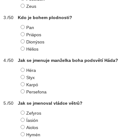
Zeus
Kdo je bohem plodnosti?
Pan
Priápos
Dionýsos
Hélios
Jak se jmenuje manželka boha podsvětí Háda?
Héra
Styx
Karpó
Persefona
Jak se jmenoval vládce větrů?
Zefyros
Íasión
Aiolos
Hymén