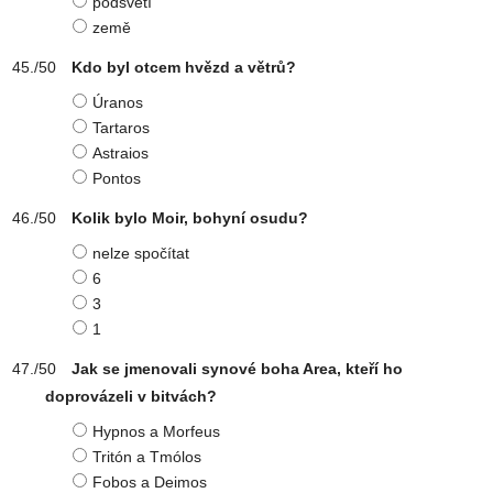
podsvětí
země
Kdo byl otcem hvězd a větrů?
Úranos
Tartaros
Astraios
Pontos
Kolik bylo Moir, bohyní osudu?
nelze spočítat
6
3
1
Jak se jmenovali synové boha Area, kteří ho
doprovázeli v bitvách?
Hypnos a Morfeus
Tritón a Tmólos
Fobos a Deimos