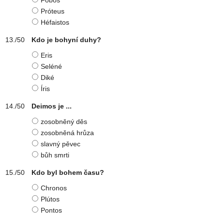
Fobos
Próteus
Héfaistos
Kdo je bohyní duhy?
Eris
Seléné
Diké
Íris
Deimos je ...
zosobněný děs
zosobněná hrůza
slavný pěvec
bůh smrti
Kdo byl bohem času?
Chronos
Plútos
Pontos