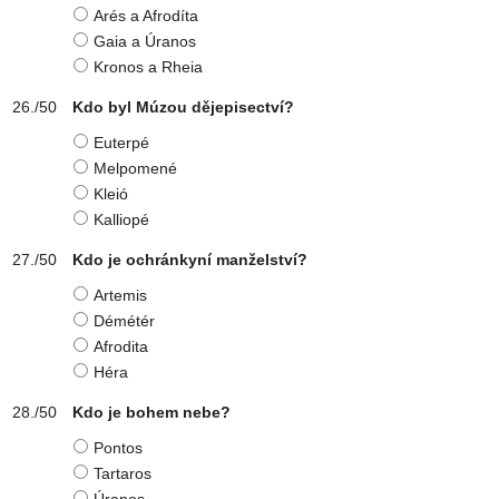
Arés a Afrodíta
Gaia a Úranos
Kronos a Rheia
Kdo byl Múzou dějepisectví?
Euterpé
Melpomené
Kleió
Kalliopé
Kdo je ochránkyní manželství?
Artemis
Démétér
Afrodita
Héra
Kdo je bohem nebe?
Pontos
Tartaros