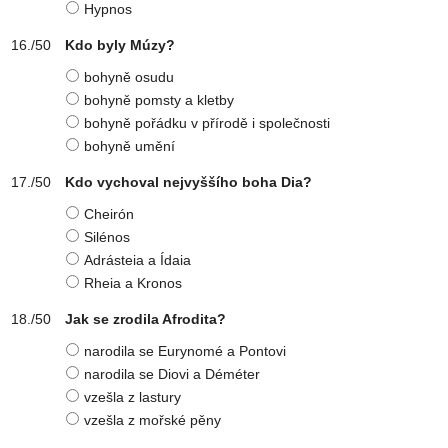
Hypnos
Kdo byly Múzy?
bohyně osudu
bohyně pomsty a kletby
bohyně pořádku v přírodě i společnosti
bohyně umění
Kdo vychoval nejvyššího boha Dia?
Cheirón
Silénos
Adrásteia a Ídaia
Rheia a Kronos
Jak se zrodila Afrodita?
narodila se Eurynomé a Pontovi
narodila se Diovi a Déméter
vzešla z lastury
vzešla z mořské pěny