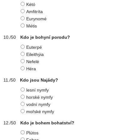
Kétó
Amfitríta
Eurynomé
Métis
Kdo je bohyní porodu?
Euterpé
Eileithýia
Nefelé
Héra
Kdo jsou Najády?
lesní nymfy
horské nymfy
vodní nymfy
mořské nymfy
Kdo je bohem bohatství?
Plútos