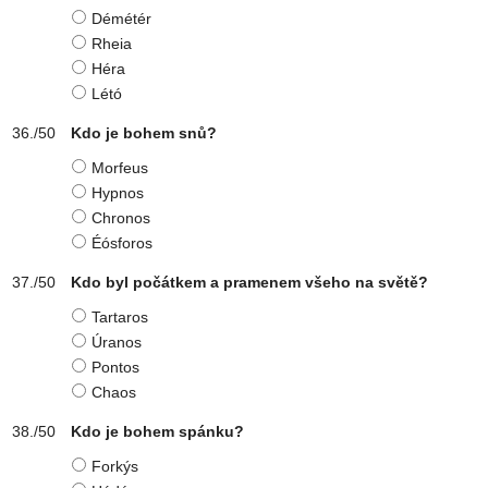
Démétér
Rheia
Héra
Létó
Kdo je bohem snů?
Morfeus
Hypnos
Chronos
Éósforos
Kdo byl počátkem a pramenem všeho na světě?
Tartaros
Úranos
Pontos
Chaos
Kdo je bohem spánku?
Forkýs