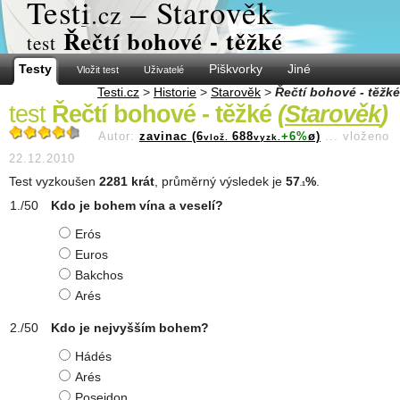
Test
i
– Starověk
.cz
Řečtí bohové - těžké
test
Testy
Piškvorky
Jiné
Vložit test
Uživatelé
Testi.cz
>
Historie
>
Starověk
>
Řečtí bohové - těžké
test
Řečtí bohové - těžké
(
Starověk
)
Autor:
zavinac (6
688
+6%
ø)
...
vloženo
vlož.
vyzk.
22.12.2010
Test vyzkoušen
2281 krát
, průměrný výsledek je
57
%
.
.1
Kdo je bohem vína a veselí?
Erós
Euros
Bakchos
Arés
Kdo je nejvyšším bohem?
Hádés
Arés
Poseidon