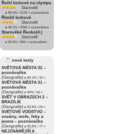
Řečtí bohové na olympu
Starověk
ø 86.6% / 2129 × vyzkoušeno
Římští bohové
Starověk
ø 48.1% / 4349 × vyzkoušeno
Starověké Řecko(4.)
Starověk
ø 58.5% / 569 × vyzkoušeno
nové testy
SVĚTOVÁ MĚSTA 32 –
poznávačka
(Geografie)
ø 84.1% / 34 ×
SVĚTOVÁ MĚSTA 31 –
poznávačka
(Geografie)
ø 84% / 60 ×
SVĚT V OBRAZECH 2 –
BRAZÍLIE
(Geografie)
ø 82.8% / 64 ×
SVĚTOVÉ VODSTVO –
oceány, moře, řeky a
jezera – poznávačka
(Geografie)
ø 85.8% / 77 ×
NEJZNÁMĚJŠÍ A