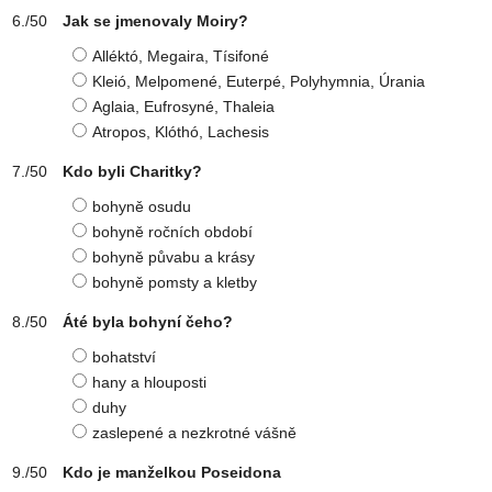
Jak se jmenovaly Moiry?
Alléktó, Megaira, Tísifoné
Kleió, Melpomené, Euterpé, Polyhymnia, Úrania
Aglaia, Eufrosyné, Thaleia
Atropos, Klóthó, Lachesis
Kdo byli Charitky?
bohyně osudu
bohyně ročních období
bohyně půvabu a krásy
bohyně pomsty a kletby
Áté byla bohyní čeho?
bohatství
hany a hlouposti
duhy
zaslepené a nezkrotné vášně
Kdo je manželkou Poseidona