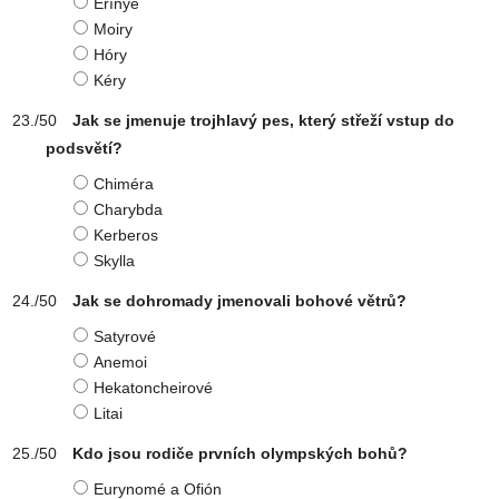
Erínye
Moiry
Hóry
Kéry
Jak se jmenuje trojhlavý pes, který střeží vstup do
podsvětí?
Chiméra
Charybda
Kerberos
Skylla
Jak se dohromady jmenovali bohové větrů?
Satyrové
Anemoi
Hekatoncheirové
Litai
Kdo jsou rodiče prvních olympských bohů?
Eurynomé a Ofión