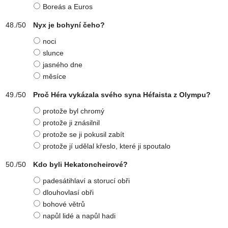
Boreás a Euros
Nyx je bohyní čeho?
noci
slunce
jasného dne
měsíce
Proč Héra vykázala svého syna Héfaista z Olympu?
protože byl chromý
protože ji znásilnil
protože se ji pokusil zabít
protože jí udělal křeslo, které ji spoutalo
Kdo byli Hekatoncheirové?
padesátihlaví a storucí obři
dlouhovlasí obři
bohové větrů
napůl lidé a napůl hadi