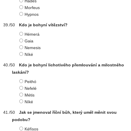
Hádés
Morfeus
Hypnos
Kdo je bohyní vítězství?
Hémerá
Gaia
Nemesis
Níké
Kdo je bohyní lichotivého přemlouvání a milostného
laskání?
Peithó
Nefelé
Métis
Níké
Jak se jmenoval říční bůh, který uměl měnit svou
podobu?
Kéfísos