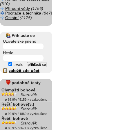
(310)
Přírodní vědy
(1756)
Počítače a technika
(847)
Ostatní
(2175)
Přihlaste se
Uživatelské jméno
Heslo
trvale
založit zde účet
podobné testy
Olympští bohové
Starověk
ø 68.9% / 5159 × vyzkoušeno
Řečtí bohové(3.)
Starověk
ø 92.9% / 1869 × vyzkoušeno
Řečtí bohové
Starověk
ø 86.9% / 8671 × vyzkoušeno