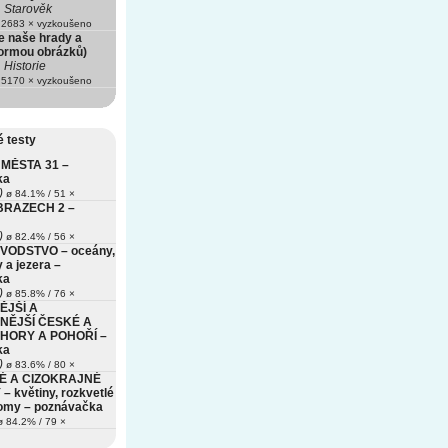
Starověk
2683 × vyzkoušeno
e naše hrady a
ormou obrázků)
Historie
5170 × vyzkoušeno
 testy
MĚSTA 31 –
ka
)
ø 84.1% / 51 ×
BRAZECH 2 –
)
ø 82.4% / 56 ×
VODSTVO – oceány,
 a jezera –
ka
)
ø 85.8% / 76 ×
ĚJŠÍ A
NĚJŠÍ ČESKÉ A
HORY A POHOŘÍ –
ka
)
ø 83.6% / 80 ×
É A CIZOKRAJNÉ
– květiny, rozkvetlé
romy – poznávačka
 84.2% / 79 ×