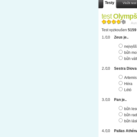
Testy
Vložit test
test
Olympš
Aut
Test vyzkoušen
5159 
Zeus je..
nejvyšš
bůh moř
bůh vál
Sestra Diova 
Artemis
Héra
Létó
Pan je..
bůh les
bůh rad
bůh lás
Pallas Athéna