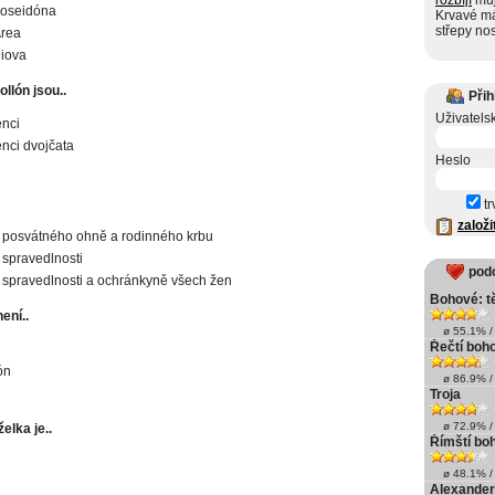
rozbíjí
můj
Poseidóna
Krvavé m
střepy nos
Area
iova
llón jsou..
Přih
Uživatels
nci
nci dvojčata
Heslo
tr
založi
 posvátného ohně a rodinného krbu
spravedlnosti
pod
spravedlnosti a ochránkyně všech žen
Bohové: t
ení..
ø 55.1% / 
Řečtí boh
ón
ø 86.9% / 
Troja
ø 72.9% / 
elka je..
Římští bo
ø 48.1% / 
Alexander