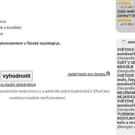
ø 71.4% / 
Znáš dobř
zámky? (f
unce
ø 57.8% / 
ě a kovářství
ky
nové
vivalentem v římské mytologii je..
SVĚTOVÁ 
poznávač
(Geografie
SVĚT V O
BRAZÍLIE
(Geografie
zadat heslo pro úpravu
SVĚTOVÉ 
moře, řeky
poznávač
 na vlastní stránky/blog
(Geografie
stnictvím webu testi.cz a jakékoliv jejich kopírování a šíření bez
NEJZNÁM
NEJKRÁS
souhlasu majitele není povoleno!
SVĚTOVÉ 
poznávač
(Geografie
TUZEMSK
ROSTLINY 
keře a st
(Biologie)
ø