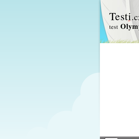
Test
i
.c
Olymp
test