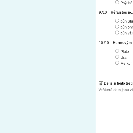
Psýché
Héfaistos je..
bůh Sl
bůh ohn
bůh vál
Hermovým ek
Pluto
Uran
Merkur
Dejte si tento test
Veškerá data jsou vla