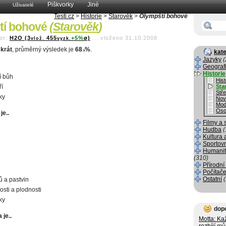
Piškvorky
Jiné
Uživatelé
Testi.cz
>
Historie
>
Starověk
>
Olympští bohové
tí bohové
(
Starověk
)
or:
H2O (3
455
+5%
ø)
...
vloženo 31.10.2008
vlož.
vyzk.
krát
, průměrný výsledek je
68
%
.
kate
.9
Jazyky
(
Geograf
Historie
í bůh
Hist
í
Sta
Stř
ky
Nov
Mod
Oso
je..
Filmy a 
Hudba
(
Kultura 
Sportov
Humanit
(310)
Přírodní
Počítače
Ostatní
ů a pastvin
osti a plodnosti
ky
dop
 je..
Motta: Ka