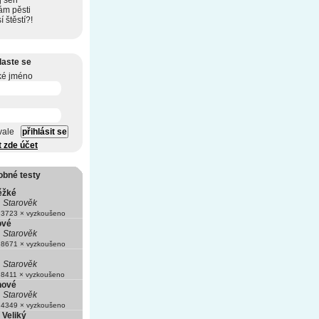
 sen
ám pěsti
í štěstí?!
laste se
ké jméno
vale
t zde účet
obné testy
ěžké
Starověk
3723 × vyzkoušeno
ové
Starověk
8671 × vyzkoušeno
Starověk
8411 × vyzkoušeno
hové
Starověk
4349 × vyzkoušeno
 Veliký