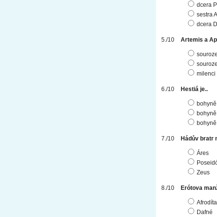
dcera 
sestra 
dcera D
Artemis a Apo
souroze
souroze
milenci
Hestiá je..
bohyně
bohyně 
bohyně 
Hádův bratr n
Áres
Poseid
Zeus
Erótova manž
Afrodíta
Dafné