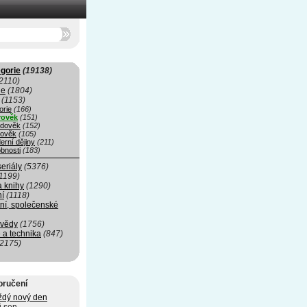
gorie
(19138)
2110)
ie
(1804)
(1153)
orie
(166)
rověk
(151)
edověk
(152)
ověk
(105)
erní dějiny
(211)
bnosti
(183)
seriály
(5376)
1199)
a knihy
(1290)
ní
(1118)
ní, společenské
 vědy
(1756)
 a technika
(847)
(2175)
oručení
ždý nový den