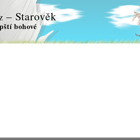
– Starověk
z
ští bohové