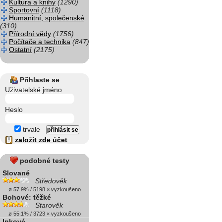
Kultura a knihy
(1290)
Sportovní
(1118)
Humanitní, společenské
(310)
Přírodní vědy
(1756)
Počítače a technika
(847)
Ostatní
(2175)
Přihlaste se
Uživatelské jméno
Heslo
trvale
založit zde účet
podobné testy
Slované
Středověk
ø 57.9% / 5198 × vyzkoušeno
Bohové: těžké
Starověk
ø 55.1% / 3723 × vyzkoušeno
Inkové