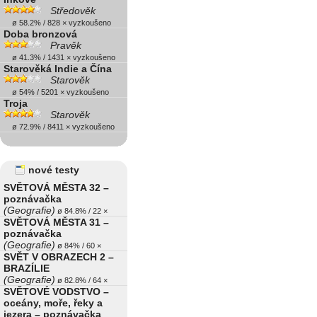
Středověk
ø 58.2% / 828 × vyzkoušeno
Doba bronzová
Pravěk
ø 41.3% / 1431 × vyzkoušeno
Starověká Indie a Čína
Starověk
ø 54% / 5201 × vyzkoušeno
Troja
Starověk
ø 72.9% / 8411 × vyzkoušeno
nové testy
SVĚTOVÁ MĚSTA 32 –
poznávačka
(Geografie)
ø 84.8% / 22 ×
SVĚTOVÁ MĚSTA 31 –
poznávačka
(Geografie)
ø 84% / 60 ×
SVĚT V OBRAZECH 2 –
BRAZÍLIE
(Geografie)
ø 82.8% / 64 ×
SVĚTOVÉ VODSTVO –
oceány, moře, řeky a
jezera – poznávačka