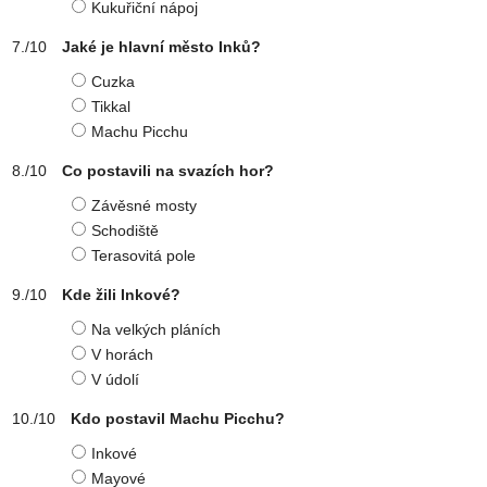
Kukuřiční nápoj
Jaké je hlavní město Inků?
Cuzka
Tikkal
Machu Picchu
Co postavili na svazích hor?
Závěsné mosty
Schodiště
Terasovitá pole
Kde žili Inkové?
Na velkých pláních
V horách
V údolí
Kdo postavil Machu Picchu?
Inkové
Mayové