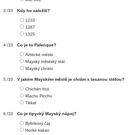
Kdy ho založili?
1210
1287
1325
Co je to Palenque?
Aztécké město
Mayský městský stát
Mayský chrám
V jakém Mayském městě je chrám s tesanou stélou?
Chichén Itzá
Machu Picchu
Tikkal
Co je tipycký Mayský nápoj?
Bylinkový čaj
Horké kakao