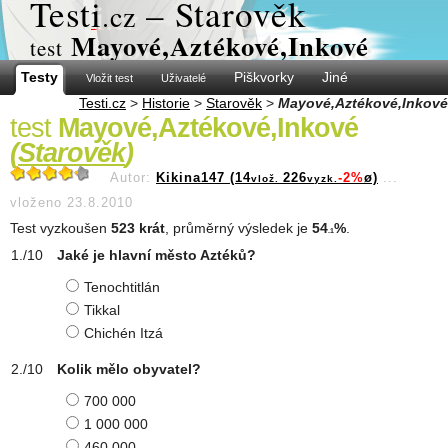
Test
i
– Starověk
.cz
Mayové,Aztékové,Inkové
test
Testy
Piškvorky
Jiné
Vložit test
Uživatelé
Testi.cz
>
Historie
>
Starověk
>
Mayové,Aztékové,Inkové
test
Mayové,Aztékové,Inkové
(
Starověk
)
Autor:
Kikina147 (14
226
-2%
ø)
...
vlož.
vyzk.
vloženo 23.8.2010
Test vyzkoušen
523 krát
, průměrný výsledek je
54
%
.
.1
Jaké je hlavní město Aztéků?
Tenochtitlán
Tikkal
Chichén Itzá
Kolik mělo obyvatel?
700 000
1 000 000
460 000