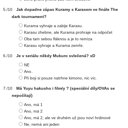
Jak dopadne zápas Kuramy s Karasem ve finále The
dark tournament?
Kurama vyhraje a zabije Karasu.
Karasu zhebne, ale Kurama prohraje na odpočet
Oba tam sebou fláknou a je to remíza
Karasu vyhraje a Kurama zemře.
Je v seriálu někdy Mukuro svlečená? xD
NE
Ano..
Při boji si pouze natrhne kimono, nic víc.
Má Yuyu hakusho i film/y ? (speciální díly/OVAs se
nepočítají)
Ano, má 1
Ano, má 2
Ano, má 2, ale ve druhém už jsou noví hrdinové
Ne, nemá ani jeden