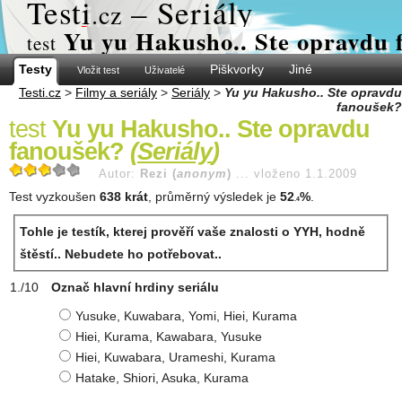
Test
i
– Seriály
.cz
Yu yu Hakusho.. Ste opravdu 
test
Testy
Piškvorky
Jiné
Vložit test
Uživatelé
Testi.cz
>
Filmy a seriály
>
Seriály
>
Yu yu Hakusho.. Ste opravdu
fanoušek?
test
Yu yu Hakusho.. Ste opravdu
fanoušek?
(
Seriály
)
Autor:
Rezi (
anonym
)
...
vloženo 1.1.2009
Test vyzkoušen
638 krát
, průměrný výsledek je
52
%
.
.4
Tohle je testík, kterej prověří vaše znalosti o YYH, hodně
štěstí.. Nebudete ho potřebovat..
Označ hlavní hrdiny seriálu
Yusuke, Kuwabara, Yomi, Hiei, Kurama
Hiei, Kurama, Kawabara, Yusuke
Hiei, Kuwabara, Urameshi, Kurama
Hatake, Shiori, Asuka, Kurama