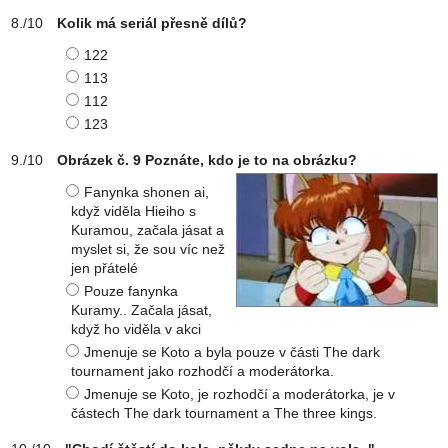
Kolik má seriál přesně dílů?
122
113
112
123
Obrázek č. 9 Poznáte, kdo je to na obrázku?
Fanynka shonen ai,
když viděla Hieiho s
Kuramou, začala jásat a
myslet si, že sou víc než
jen přátelé
Pouze fanynka
Kuramy.. Začala jásat,
když ho viděla v akci
Jmenuje se Koto a byla pouze v části The dark
tournament jako rozhodčí a moderátorka.
Jmenuje se Koto, je rozhodčí a moderátorka, je v
částech The dark tournament a The three kings.