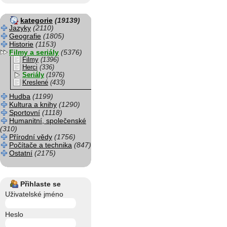
kategorie
(19139)
Jazyky
(2110)
Geografie
(1805)
Historie
(1153)
Filmy a seriály
(5376)
Filmy
(1396)
Herci
(336)
Seriály
(1976)
Kreslené
(433)
Hudba
(1199)
Kultura a knihy
(1290)
Sportovní
(1118)
Humanitní, společenské
(310)
Přírodní vědy
(1756)
Počítače a technika
(847)
Ostatní
(2175)
Přihlaste se
Uživatelské jméno
Heslo