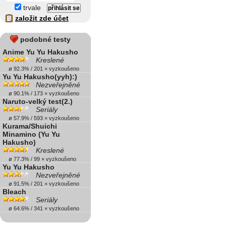
trvale
založit zde účet
podobné testy
Anime Yu Yu Hakusho
Kreslené
ø 92.3% / 201 × vyzkoušeno
Yu Yu Hakusho(yyh):)
Nezveřejněné
ø 90.1% / 173 × vyzkoušeno
Naruto-velký test(2.)
Seriály
ø 57.9% / 593 × vyzkoušeno
Kurama/Shuichi
Minamino (Yu Yu
Hakusho)
Kreslené
ø 77.3% / 99 × vyzkoušeno
Yu Yu Hakusho
Nezveřejněné
ø 91.5% / 201 × vyzkoušeno
Bleach
Seriály
ø 64.6% / 341 × vyzkoušeno