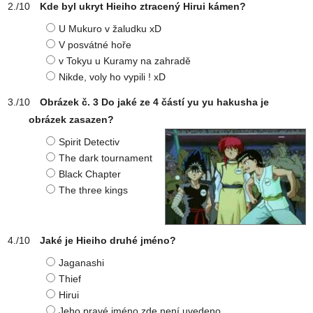
Kde byl ukryt Hieiho ztracený Hirui kámen?
U Mukuro v žaludku xD
V posvátné hoře
v Tokyu u Kuramy na zahradě
Nikde, voly ho vypili ! xD
Obrázek č. 3 Do jaké ze 4 částí yu yu hakusha je
obrázek zasazen?
Spirit Detectiv
The dark tournament
Black Chapter
The three kings
Jaké je Hieiho druhé jméno?
Jaganashi
Thief
Hirui
Jeho pravé jméno zde není uvedeno