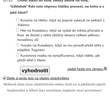
"Chodí štěstí do kola, někdy sedne na vola.."
*úšklebek* Kdo tuto vtipnou hlášku pronesl, na koho a v
jaké části?
Kurama na Hieho, když se poprvé vykecal ze setkání s
Yukinou
Hiei na Kuwabaru, když se vydali do města přízraků a
Kuw. se dostal z velmi obtížný situace celkem pěknou
hovadinou xD
Yusuke na Kuwabaru, když se mu povedl přežit střet s
mladšim Togurem
Kuramova matka na syna(Kuramu), když viděla, jak
přežil střet s Hieim
zadat heslo pro úpravu
Dejte si tento test na vlastní stránky/blog
Veškerá data jsou vlastnictvím webu testi.cz a jakékoliv jejich
kopírování a šíření bez souhlasu majitele není povoleno!