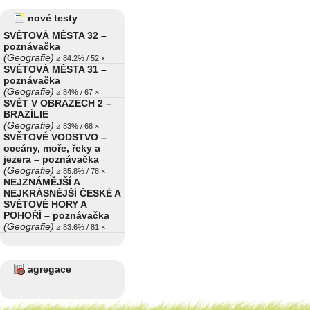
nové testy
SVĚTOVÁ MĚSTA 32 –
poznávačka
(Geografie)
ø 84.2% / 52 ×
SVĚTOVÁ MĚSTA 31 –
poznávačka
(Geografie)
ø 84% / 67 ×
SVĚT V OBRAZECH 2 –
BRAZÍLIE
(Geografie)
ø 83% / 68 ×
SVĚTOVÉ VODSTVO –
oceány, moře, řeky a
jezera – poznávačka
(Geografie)
ø 85.8% / 78 ×
NEJZNÁMĚJŠÍ A
NEJKRÁSNĚJŠÍ ČESKÉ A
SVĚTOVÉ HORY A
POHOŘÍ – poznávačka
(Geografie)
ø 83.6% / 81 ×
agregace