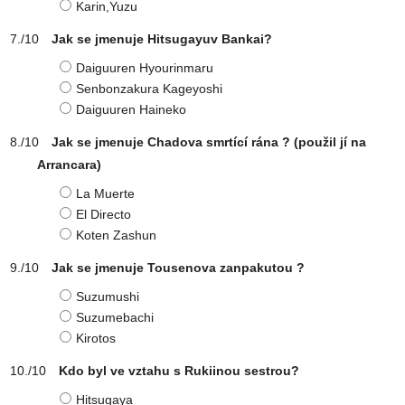
Karin,Yuzu
Jak se jmenuje Hitsugayuv Bankai?
Daiguuren Hyourinmaru
Senbonzakura Kageyoshi
Daiguuren Haineko
Jak se jmenuje Chadova smrtící rána ? (použil jí na
Arrancara)
La Muerte
El Directo
Koten Zashun
Jak se jmenuje Tousenova zanpakutou ?
Suzumushi
Suzumebachi
Kirotos
Kdo byl ve vztahu s Rukiinou sestrou?
Hitsugaya