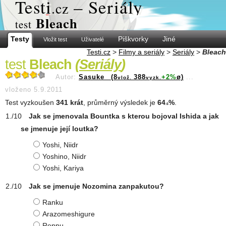
Test
i
– Seriály
.cz
Bleach
test
Testy
Piškvorky
Jiné
Vložit test
Uživatelé
Testi.cz
>
Filmy a seriály
>
Seriály
>
Bleach
test
Bleach
(
Seriály
)
Autor:
Sasuke_ (8
388
+2%
ø)
...
vlož.
vyzk.
vloženo 5.9.2011
Test vyzkoušen
341 krát
, průměrný výsledek je
64
%
.
.6
Jak se jmenovala Bountka s kterou bojoval Ishida a jak
se jmenuje její loutka?
Yoshi, Niidr
Yoshino, Niidr
Yoshi, Kariya
Jak se jmenuje Nozomina zanpakutou?
Ranku
Arazomeshigure
Reppu