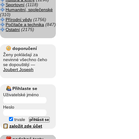
Sportovní
(1118)
Humanitní, společenské
(310)
Přírodní vědy
(1756)
Počítače a technika
(847)
Ostatní
(2175)
doporučení
Ženy pokládají za
nevinné všechno čeho
se dopouštějí —
Joubert Joseph
Přihlaste se
Uživatelské jméno
Heslo
trvale
založit zde účet