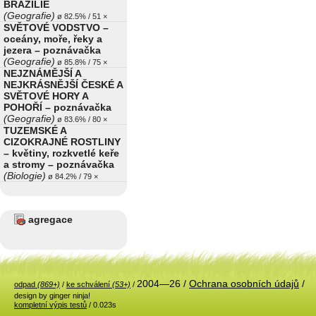
BRAZÍLIE
(Geografie)
ø 82.5% / 51 ×
SVĚTOVÉ VODSTVO –
oceány, moře, řeky a
jezera – poznávačka
(Geografie)
ø 85.8% / 75 ×
NEJZNÁMĚJŠÍ A
NEJKRÁSNĚJŠÍ ČESKÉ A
SVĚTOVÉ HORY A
POHOŘÍ – poznávačka
(Geografie)
ø 83.6% / 80 ×
TUZEMSKÉ A
CIZOKRAJNÉ ROSTLINY
– květiny, rozkvetlé keře
a stromy – poznávačka
(Biologie)
ø 84.2% / 79 ×
agregace
2004—26 /
Ochrana osobních údajů
/
odpad
(869+)
/
ke schválení
(53+)
/
design by ginger ninja!
kompletní výpis testů
/ 0.023s