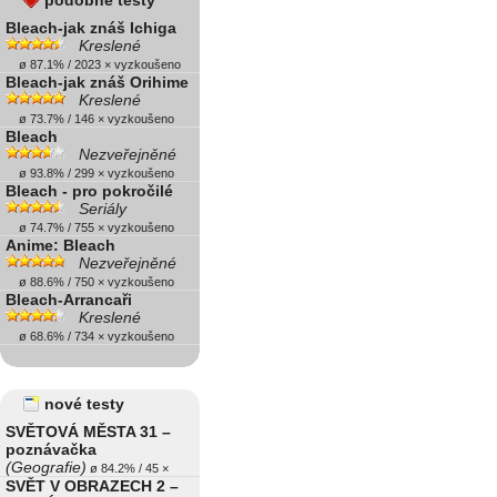
podobné testy
Bleach-jak znáš Ichiga
Kreslené
ø 87.1% / 2023 × vyzkoušeno
Bleach-jak znáš Orihime
Kreslené
ø 73.7% / 146 × vyzkoušeno
Bleach
Nezveřejněné
ø 93.8% / 299 × vyzkoušeno
Bleach - pro pokročilé
Seriály
ø 74.7% / 755 × vyzkoušeno
Anime: Bleach
Nezveřejněné
ø 88.6% / 750 × vyzkoušeno
Bleach-Arrancaři
Kreslené
ø 68.6% / 734 × vyzkoušeno
nové testy
SVĚTOVÁ MĚSTA 31 –
poznávačka
(Geografie)
ø 84.2% / 45 ×
SVĚT V OBRAZECH 2 –