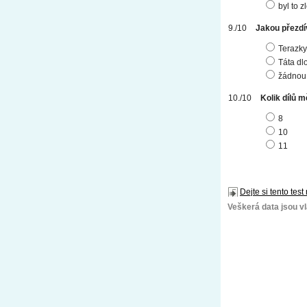
byl to 
Jakou přezdí
Terazky
Táta dl
žádnou 
Kolik dílů 
8
10
11
Dejte si tento test
Veškerá data jsou vla