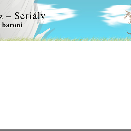
– Seriály
z
 baroni