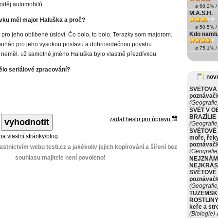
zloděj automobilů
ø 68.2% / 
M.A.S.H.
vku měl major Haluška a proč?
ø 50.5% / 
Kdo namlu
 pro jeho oblíbené úsloví: Čo bolo, to bolo. Terazky som majorom.
ouhán pro jeho vysokou postavu a dobrosrdečnou povahu
ø 75.1% / 
neměl. už samotné jméno Haluška bylo vlastně přezdívkou
mělo seriálové zpracování?
nové
SVĚTOVÁ 
poznávač
(Geografie
SVĚT V O
BRAZÍLIE
zadat heslo pro úpravu
(Geografie
SVĚTOVÉ 
 na vlastní stránky/blog
moře, řeky
poznávač
stnictvím webu testi.cz a jakékoliv jejich kopírování a šíření bez
(Geografie
souhlasu majitele není povoleno!
NEJZNÁM
NEJKRÁS
SVĚTOVÉ 
poznávač
(Geografie
TUZEMSK
ROSTLINY 
keře a st
(Biologie)
ø