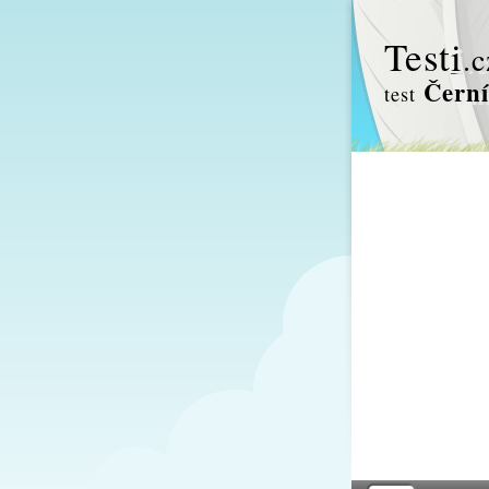
Test
i
.c
Černí
test