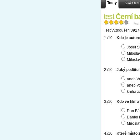
Testy
Vložit test
test
Černí b
Aut
Test vyzkoušen
3917 
Kdo je autor
Josef Š
Milosla
Milosla
Jaký podtitu
aneb Vá
aneb Vo
kniha ž
Kdo ve filmu 
Dan Bá
Daniel
Mirosla
Které místo 