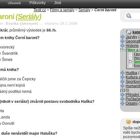
Piškvorky
Jiné
Uživatelé
Testi.cz
>
Filmy a seriály
>
Seriály
>
Černí baroni
aroni
(
Seriály
)
or:
Evulka (
anonym
)
...
vloženo 29.1.2006
krát
, průměrný výsledek je
66
%
.
.4
kate
Jazyky
(
em knihy Černí baroni?
Geograf
Historie
kvorecký
Filmy a 
v Švandrlík
Fil
Her
v Šimek
Seri
Kre
l má kniha?
Hudba
(
Kultura 
lčili jsme za Čepicky
Sportov
jna není kojná
Humanit
(310)
ádný podtitul nemá
Přírodní
Počítače
(nikoli v seriálu!) ztvárnil postavu svobodníka Halíka?
Ostatní
rta
 Landa
dop
v Donutil
Spíše než
měli byc
z duše nenáviděl major Haluška?
pozornost