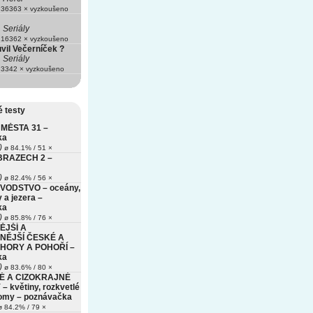
36363 × vyzkoušeno
Seriály
16362 × vyzkoušeno
vil Večerníček ?
Seriály
3342 × vyzkoušeno
 testy
MĚSTA 31 –
ka
)
ø 84.1% / 51 ×
BRAZECH 2 –
)
ø 82.4% / 56 ×
VODSTVO – oceány,
 a jezera –
ka
)
ø 85.8% / 76 ×
ĚJŠÍ A
NĚJŠÍ ČESKÉ A
HORY A POHOŘÍ –
ka
)
ø 83.6% / 80 ×
É A CIZOKRAJNÉ
– květiny, rozkvetlé
romy – poznávačka
 84.2% / 79 ×