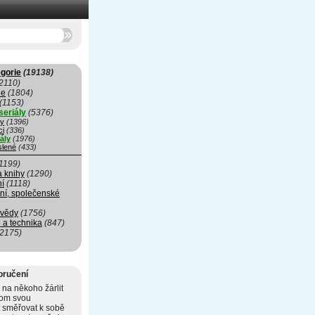
gorie
(19138)
2110)
ie
(1804)
(1153)
seriály
(5376)
my
(1396)
ci
(336)
ály
(1976)
slené
(433)
1199)
a knihy
(1290)
ní
(1118)
ní, společenské
 vědy
(1756)
 a technika
(847)
(2175)
oručení
 na někoho žárlit
hom svou
 směřovat k sobě