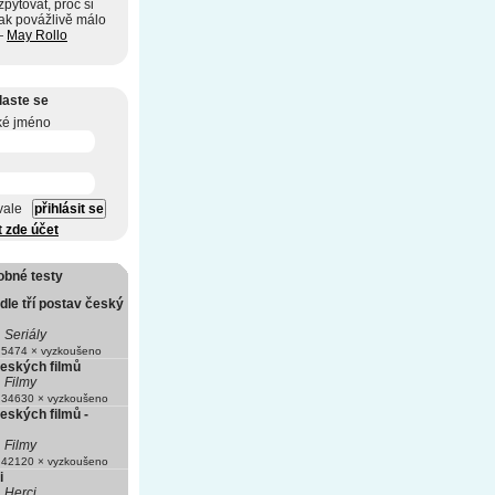
pytovat, proč si
tak povážlivě málo
—
May Rollo
laste se
ké jméno
vale
t zde účet
obné testy
le tří postav český
Seriály
5474 × vyzkoušeno
českých filmů
Filmy
34630 × vyzkoušeno
eských filmů -
Filmy
42120 × vyzkoušeno
i
Herci