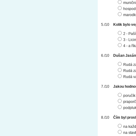
muniční
hospod
marodk
Kolik bylo ve
2 - Paš
3 - Lic
4 - a ří
Dušan Jasáne
Rudá z
Rudá z
Rudá va
Jakou hodnos
poručík
praporč
podplu
Čím byl prosl
na každ
na stav