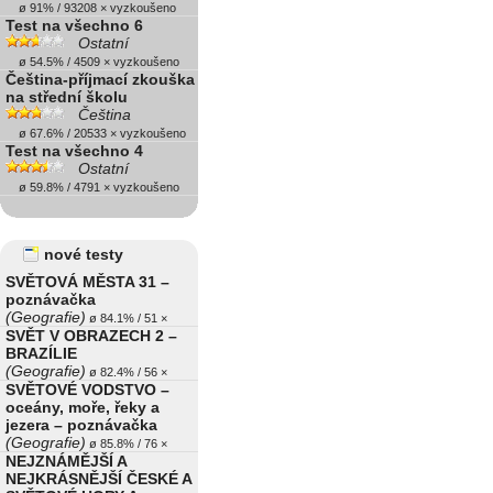
ø 91% / 93208 × vyzkoušeno
Test na všechno 6
Ostatní
ø 54.5% / 4509 × vyzkoušeno
Čeština-příjmací zkouška
na střední školu
Čeština
ø 67.6% / 20533 × vyzkoušeno
Test na všechno 4
Ostatní
ø 59.8% / 4791 × vyzkoušeno
nové testy
SVĚTOVÁ MĚSTA 31 –
poznávačka
(Geografie)
ø 84.1% / 51 ×
SVĚT V OBRAZECH 2 –
BRAZÍLIE
(Geografie)
ø 82.4% / 56 ×
SVĚTOVÉ VODSTVO –
oceány, moře, řeky a
jezera – poznávačka
(Geografie)
ø 85.8% / 76 ×
NEJZNÁMĚJŠÍ A
NEJKRÁSNĚJŠÍ ČESKÉ A