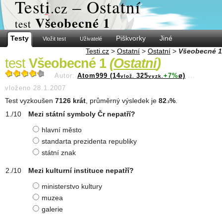
Test
i
– Ostatní
.cz
Všeobecné 1
test
Testy
Piškvorky
Jiné
Vložit test
Uživatelé
Testi.cz
>
Ostatní
>
Ostatní
>
Všeobecné 1
test
Všeobecné 1
(
Ostatní
)
Autor:
Atom999 (14
325
+7%
ø)
...
vlož.
vyzk.
vloženo 28.1.2007
Test vyzkoušen
7126 krát
, průměrný výsledek je
82
%
.
.3
Mezi státní symboly Čr nepatří?
hlavní město
standarta prezidenta republiky
státní znak
Mezi kulturní instituce nepatří?
ministerstvo kultury
muzea
galerie