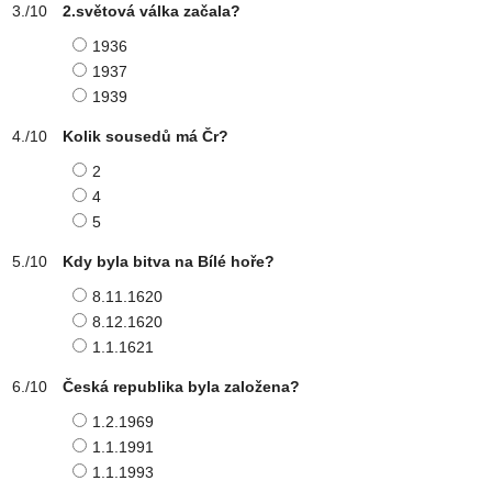
2.světová válka začala?
1936
1937
1939
Kolik sousedů má Čr?
2
4
5
Kdy byla bitva na Bílé hoře?
8.11.1620
8.12.1620
1.1.1621
Česká republika byla založena?
1.2.1969
1.1.1991
1.1.1993