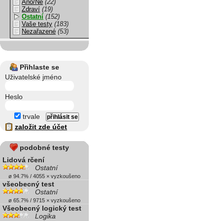
Ano/Ne
(22)
Zdraví
(19)
Ostatní
(152)
Vaše testy
(183)
Nezařazené
(53)
Přihlaste se
Uživatelské jméno
Heslo
trvale
založit zde účet
podobné testy
Lidová rčení
Ostatní
ø 94.7% / 4055 × vyzkoušeno
všeobecný test
Ostatní
ø 65.7% / 9715 × vyzkoušeno
Všeobecný logický test
Logika