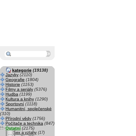
kategorie
(19138)
Jazyky
(2110)
Geografie
(1804)
Historie
(1153)
Filmy a seriály
(5376)
Hudba
(1199)
Kultura a knihy
(1290)
Sportovní
(1118)
Humanitní, společenské
(310)
Přírodní vědy
(1756)
Počítače a technika
(847)
Ostatní
(2175)
Sex a vztahy
(17)