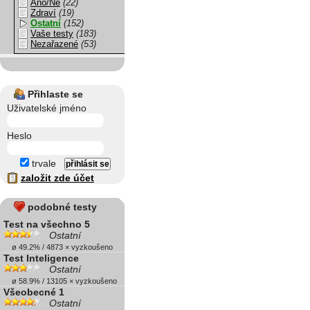
Ano/Ne
(22)
Zdraví
(19)
Ostatní
(152)
Vaše testy
(183)
Nezařazené
(53)
Přihlaste se
Uživatelské jméno
Heslo
trvale
založit zde účet
podobné testy
Test na všechno 5
Ostatní
ø 49.2% / 4873 × vyzkoušeno
Test Inteligence
Ostatní
ø 58.9% / 13105 × vyzkoušeno
Všeobecné 1
Ostatní