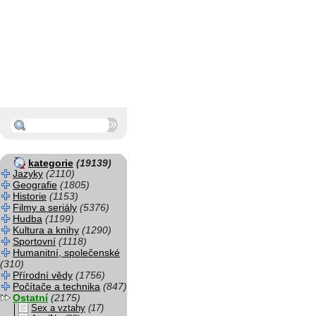
kategorie
(19139)
Jazyky
(2110)
Geografie
(1805)
Historie
(1153)
Filmy a seriály
(5376)
Hudba
(1199)
Kultura a knihy
(1290)
Sportovní
(1118)
Humanitní, společenské
(310)
Přírodní vědy
(1756)
Počítače a technika
(847)
Ostatní
(2175)
Sex a vztahy
(17)