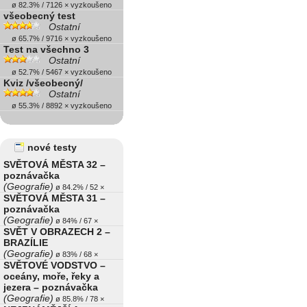
ø 82.3% / 7126 × vyzkoušeno
všeobecný test
Ostatní
ø 65.7% / 9716 × vyzkoušeno
Test na všechno 3
Ostatní
ø 52.7% / 5467 × vyzkoušeno
Kviz /všeobecný/
Ostatní
ø 55.3% / 8892 × vyzkoušeno
nové testy
SVĚTOVÁ MĚSTA 32 –
poznávačka
(Geografie)
ø 84.2% / 52 ×
SVĚTOVÁ MĚSTA 31 –
poznávačka
(Geografie)
ø 84% / 67 ×
SVĚT V OBRAZECH 2 –
BRAZÍLIE
(Geografie)
ø 83% / 68 ×
SVĚTOVÉ VODSTVO –
oceány, moře, řeky a
jezera – poznávačka
(Geografie)
ø 85.8% / 78 ×