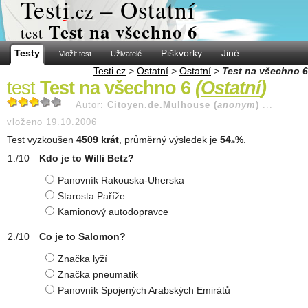
Test
i
– Ostatní
.cz
Test na všechno 6
test
Testy
Piškvorky
Jiné
Vložit test
Uživatelé
Testi.cz
>
Ostatní
>
Ostatní
>
Test na všechno 6
test
Test na všechno 6
(
Ostatní
)
Autor:
Citoyen.de.Mulhouse (
anonym
)
...
vloženo 19.10.2006
Test vyzkoušen
4509 krát
, průměrný výsledek je
54
%
.
.5
Kdo je to Willi Betz?
Panovník Rakouska-Uherska
Starosta Paříže
Kamionový autodopravce
Co je to Salomon?
Značka lyží
Značka pneumatik
Panovník Spojených Arabských Emirátů