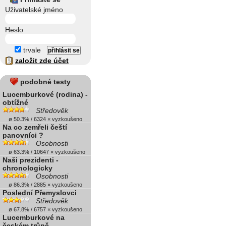
Uživatelské jméno
Heslo
trvale
založit zde účet
podobné testy
Lucemburkové (rodina) -
obtížné
Středověk
ø 50.3% / 6324 × vyzkoušeno
Na co zemřeli čeští
panovníci ?
Osobnosti
ø 63.3% / 10647 × vyzkoušeno
Naši prezidenti -
chronologicky
Osobnosti
ø 86.3% / 2885 × vyzkoušeno
Poslední Přemyslovci
Středověk
ø 67.8% / 6757 × vyzkoušeno
Lucemburkové na
českém trůně