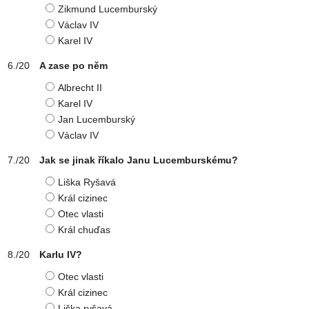
Zikmund Lucemburský
Václav IV
Karel IV
A zase po něm
Albrecht II
Karel IV
Jan Lucemburský
Václav IV
Jak se jinak říkalo Janu Lucemburskému?
Liška Ryšavá
Král cizinec
Otec vlasti
Král chuďas
Karlu IV?
Otec vlasti
Král cizinec
Liška ryšavá