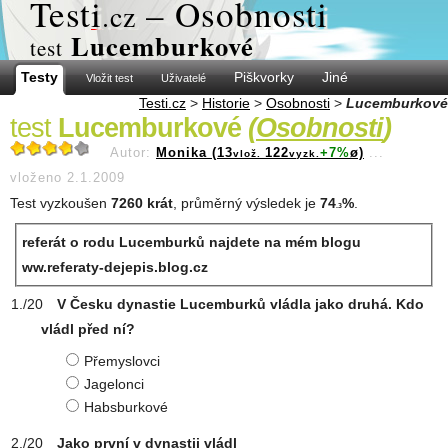
Test
i
– Osobnosti
.cz
Lucemburkové
test
Testy
Piškvorky
Jiné
Vložit test
Uživatelé
Testi.cz
>
Historie
>
Osobnosti
>
Lucemburkové
test
Lucemburkové
(
Osobnosti
)
Autor:
Monika (13
122
+7%
ø)
...
vlož.
vyzk.
vloženo 2.1.2009
Test vyzkoušen
7260 krát
, průměrný výsledek je
74
%
.
.3
referát o rodu Lucemburků najdete na mém blogu
ww.referaty-dejepis.blog.cz
V Česku dynastie Lucemburků vládla jako druhá. Kdo
vládl před ní?
Přemyslovci
Jagelonci
Habsburkové
Jako první v dynastii vládl