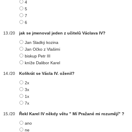
4
5
7
6
jak se jmenoval jeden z učitelů Václava IV?
Jan Sladký kozina
Jan Očko z Vlašimi
biskup Petr III
kníže Dalibor Karel
Kolikrát se Václa IV. oženil?
2x
3x
1x
7x
Řekl Karel IV někdy větu " Mí Pražané mi rozumějí" ?
ano
ne