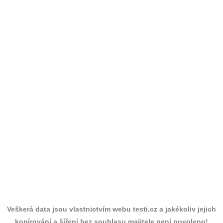
Veškerá data jsou vlastnictvím webu testi.cz a jakékoliv jejich
kopírování a šíření bez souhlasu majitele není povoleno!