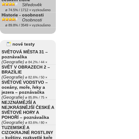
Středověk
ø 74.5% / 1712 × vyzkoušeno
Historie - osobnosti
Osobnosti
ø 89.8% / 3549 × vyzkoušeno
nové testy
SVĚTOVÁ MĚSTA 31 –
poznávačka
(Geografie)
ø 84.2% / 44 ×
SVĚT V OBRAZECH 2 –
BRAZÍLIE
(Geografie)
ø 82.6% / 50 ×
SVĚTOVÉ VODSTVO –
oceány, moře, řeky a
jezera – poznávačka
(Geografie)
ø 85.8% / 75 ×
NEJZNÁMĚJŠÍ A
NEJKRÁSNĚJŠÍ ČESKÉ A
SVĚTOVÉ HORY A
POHOŘÍ – poznávačka
(Geografie)
ø 83.6% / 80 ×
TUZEMSKÉ A
CIZOKRAJNÉ ROSTLINY
– květiny, rozkvetlé keře