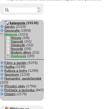
kategorie
(19138)
Jazyky
(2110)
Geografie
(1804)
Historie
(1153)
Historie
(166)
Starověk
(151)
Středověk
(152)
Novověk
(105)
Moderní dějiny
(211)
Osobnosti
(183)
Filmy a seriály
(5376)
Hudba
(1199)
Kultura a knihy
(1290)
Sportovní
(1118)
Humanitní, společenské
(310)
Přírodní vědy
(1756)
Počítače a technika
(847)
Ostatní
(2175)
Přihlaste se