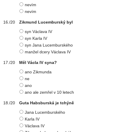
nevím
nevím
Zikmund Lucemburský byl
syn Václava IV
syn Karla IV
syn Jana Lucemburského
manžel dcery Václava IV
Měl Václa IV syna?
ano Zikmunda
ne
ano
ano ale zemřel v 10 letech
Guta Habsburská je tchýně
Jana Lucemburského
Karla IV
Václava IV