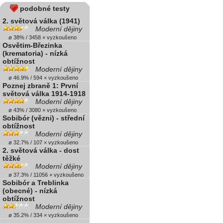
podobné testy
2. světová válka (1941)
Moderní dějiny
ø 38% / 3458 × vyzkoušeno
Osvětim-Březinka
(krematoria) - nízká
obtížnost
Moderní dějiny
ø 46.9% / 594 × vyzkoušeno
Poznej zbraně 1: První
světová válka 1914-1918
Moderní dějiny
ø 43% / 3080 × vyzkoušeno
Sobibór (vězni) - střední
obtížnost
Moderní dějiny
ø 32.7% / 107 × vyzkoušeno
2. světová válka - dost
těžké
Moderní dějiny
ø 37.3% / 11056 × vyzkoušeno
Sobibór a Treblinka
(obecné) - nízká
obtížnost
Moderní dějiny
ø 35.2% / 334 × vyzkoušeno