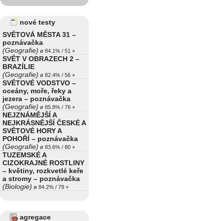
nové testy
SVĚTOVÁ MĚSTA 31 –
poznávačka
(Geografie)
ø 84.1% / 51 ×
SVĚT V OBRAZECH 2 –
BRAZÍLIE
(Geografie)
ø 82.4% / 56 ×
SVĚTOVÉ VODSTVO –
oceány, moře, řeky a
jezera – poznávačka
(Geografie)
ø 85.8% / 76 ×
NEJZNÁMĚJŠÍ A
NEJKRÁSNĚJŠÍ ČESKÉ A
SVĚTOVÉ HORY A
POHOŘÍ – poznávačka
(Geografie)
ø 83.6% / 80 ×
TUZEMSKÉ A
CIZOKRAJNÉ ROSTLINY
– květiny, rozkvetlé keře
a stromy – poznávačka
(Biologie)
ø 84.2% / 79 ×
agregace