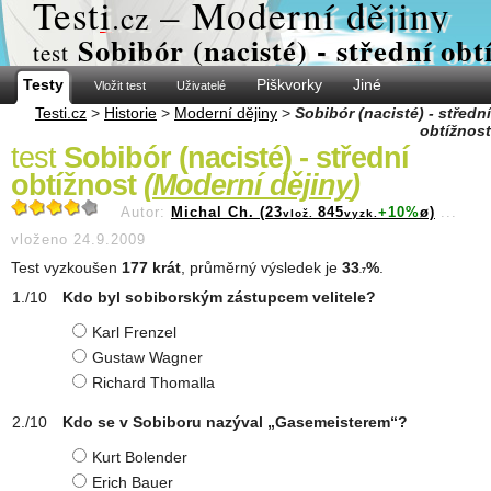
Test
i
– Moderní dějiny
.cz
Sobibór (nacisté) - střední obt
test
Testy
Piškvorky
Jiné
Vložit test
Uživatelé
Testi.cz
>
Historie
>
Moderní dějiny
>
Sobibór (nacisté) - střední
obtížnost
test
Sobibór (nacisté) - střední
obtížnost
(
Moderní dějiny
)
Autor:
Michal Ch. (23
845
+10%
ø)
...
vlož.
vyzk.
vloženo 24.9.2009
Test vyzkoušen
177 krát
, průměrný výsledek je
33
%
.
.7
Kdo byl sobiborským zástupcem velitele?
Karl Frenzel
Gustaw Wagner
Richard Thomalla
Kdo se v Sobiboru nazýval „Gasemeisterem“?
Kurt Bolender
Erich Bauer