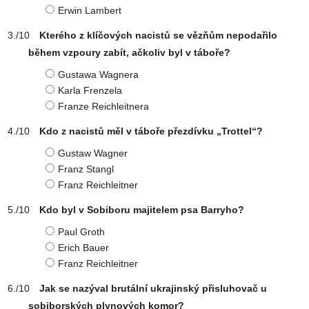
Erwin Lambert
Kterého z klíčových nacistů se vězňům nepodařilo
během vzpoury zabít, ačkoliv byl v táboře?
Gustawa Wagnera
Karla Frenzela
Franze Reichleitnera
Kdo z nacistů měl v táboře přezdívku „Trottel“?
Gustaw Wagner
Franz Stangl
Franz Reichleitner
Kdo byl v Sobiboru majitelem psa Barryho?
Paul Groth
Erich Bauer
Franz Reichleitner
Jak se nazýval brutální ukrajinský přisluhovač u
sobiborských plynových komor?