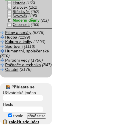
Historie
(166)
Starověk
(151)
Středověk
(152)
Novověk
(105)
Moderní dějiny
(211)
Osobnosti
(183)
Filmy a seriály
(5376)
Hudba
(1199)
Kultura a knihy
(1290)
Sportovní
(1118)
Humanitní, společenské
(310)
Přírodní vědy
(1756)
Počítače a technika
(847)
Ostatní
(2175)
Přihlaste se
Uživatelské jméno
Heslo
trvale
založit zde účet