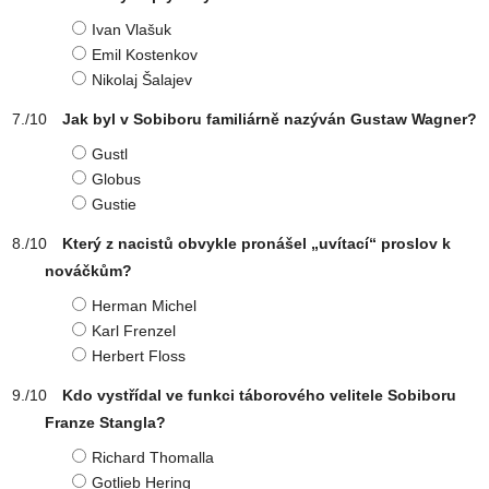
Ivan Vlašuk
Emil Kostenkov
Nikolaj Šalajev
Jak byl v Sobiboru familiárně nazýván Gustaw Wagner?
Gustl
Globus
Gustie
Který z nacistů obvykle pronášel „uvítací“ proslov k
nováčkům?
Herman Michel
Karl Frenzel
Herbert Floss
Kdo vystřídal ve funkci táborového velitele Sobiboru
Franze Stangla?
Richard Thomalla
Gotlieb Hering