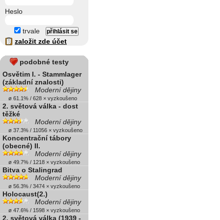
Heslo
trvale
založit zde účet
podobné testy
Osvětim I. - Stammlager
(základní znalosti)
Moderní dějiny
ø 61.1% / 628 × vyzkoušeno
2. světová válka - dost
těžké
Moderní dějiny
ø 37.3% / 11056 × vyzkoušeno
Koncentrační tábory
(obecné) II.
Moderní dějiny
ø 49.7% / 1218 × vyzkoušeno
Bitva o Stalingrad
Moderní dějiny
ø 56.3% / 3474 × vyzkoušeno
Holocaust(2.)
Moderní dějiny
ø 47.6% / 1598 × vyzkoušeno
2. světová válka (1939 -