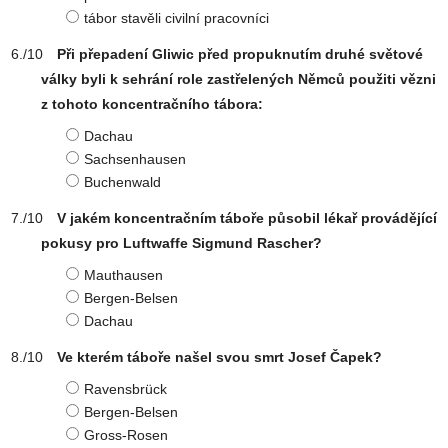
tábor stavěli civilní pracovníci
Při přepadení Gliwic před propuknutím druhé světové
války byli k sehrání role zastřelených Němců použiti vězni
z tohoto koncentračního tábora:
Dachau
Sachsenhausen
Buchenwald
V jakém koncentračním táboře působil lékař provádějící
pokusy pro Luftwaffe Sigmund Rascher?
Mauthausen
Bergen-Belsen
Dachau
Ve kterém táboře našel svou smrt Josef Čapek?
Ravensbrück
Bergen-Belsen
Gross-Rosen