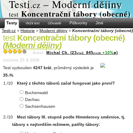
Test
i
– Moderní dějiny
.cz
Koncentrační tábory (obecné)
test
Testy
Piškvorky
Jiné
Vložit test
Uživatelé
Testi.cz
>
Historie
>
Moderní dějiny
>
Koncentrační tábory (obecné)
test
Koncentrační tábory (obecné)
(
Moderní dějiny
)
Autor:
Michal Ch. (23
845
+10%
ø)
...
vlož.
vyzk.
vloženo 25.9.2009
Test vyzkoušen
4247 krát
, průměrný výsledek je
35
%
.
.3
Který z těchto táborů začal fungovat jako první?
Buchenwald
Dachau
Sachsenhausen
Mezi tábory III. stupně podle Himmlerovy směrnice, tj.
tábory s nejtvrdším režimem, patřily tábory: