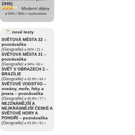
1940)
Moderní dějiny
ø 50% / 3941 × vyzkoušeno
nové testy
SVĚTOVÁ MĚSTA 32 –
poznávačka
(Geografie)
ø 85% / 21 ×
SVĚTOVÁ MĚSTA 31 –
poznávačka
(Geografie)
ø 84% / 60 ×
SVĚT V OBRAZECH 2 –
BRAZÍLIE
(Geografie)
ø 82.8% / 64 ×
SVĚTOVÉ VODSTVO –
oceány, moře, řeky a
jezera – poznávačka
(Geografie)
ø 85.8% / 77 ×
NEJZNÁMĚJŠÍ A
NEJKRÁSNĚJŠÍ ČESKÉ A
SVĚTOVÉ HORY A
POHOŘÍ – poznávačka
(Geografie)
ø 83.6% / 81 ×