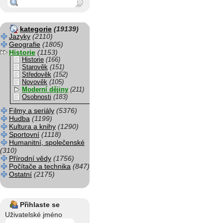
kategorie
(19139)
Jazyky
(2110)
Geografie
(1805)
Historie
(1153)
Historie
(166)
Starověk
(151)
Středověk
(152)
Novověk
(105)
Moderní dějiny
(211)
Osobnosti
(183)
Filmy a seriály
(5376)
Hudba
(1199)
Kultura a knihy
(1290)
Sportovní
(1118)
Humanitní, společenské
(310)
Přírodní vědy
(1756)
Počítače a technika
(847)
Ostatní
(2175)
Přihlaste se
Uživatelské jméno