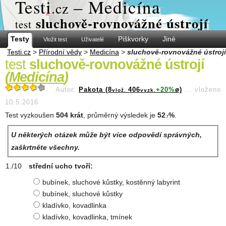
Test
i
– Medicína
.cz
sluchově-rovnovážné ústrojí
test
Testy
Piškvorky
Jiné
Vložit test
Uživatelé
Testi.cz
>
Přírodní vědy
>
Medicína
>
sluchově-rovnovážné ústrojí
test
sluchově-rovnovážné ústrojí
(
Medicína
)
Autor:
Pakota (8
406
+20%
ø)
...
vloženo
vlož.
vyzk.
10.5.2016
Test vyzkoušen
504 krát
, průměrný výsledek je
52
%
.
.7
U některých otázek může být více odpovědí správných,
zaškrtněte všechny.
střední ucho tvoří:
bubínek, sluchové kůstky, kostěnný labyrint
bubínek, sluchové kůstky
kladívko, kovadlinka
kladívko, kovadlinka, tmínek