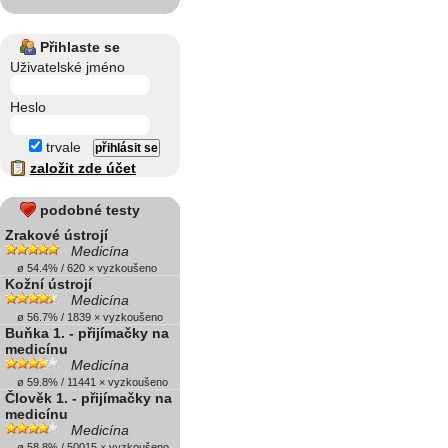
Přihlaste se
Uživatelské jméno
Heslo
trvale
založit zde účet
podobné testy
Zrakové ústrojí
Medicína
ø 54.4% / 620 × vyzkoušeno
Kožní ústrojí
Medicína
ø 56.7% / 1839 × vyzkoušeno
Buňka 1. - přijímačky na
medicínu
Medicína
ø 59.8% / 11441 × vyzkoušeno
Člověk 1. - přijímačky na
medicínu
Medicína
ø 58.8% / 50015 × vyzkoušeno