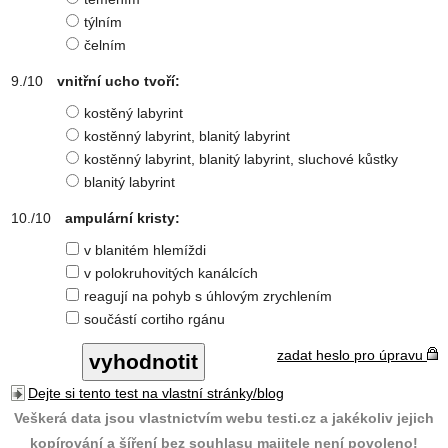
týlním
čelním
vnitřní ucho tvoří:
kostěný labyrint
kostěnný labyrint, blanitý labyrint
kostěnný labyrint, blanitý labyrint, sluchové kůstky
blanitý labyrint
ampulární kristy:
v blanitém hlemíždi
v polokruhovitých kanálcích
reagují na pohyb s úhlovým zrychlením
součástí cortiho rgánu
zadat heslo pro úpravu
Dejte si tento test na vlastní stránky/blog
Veškerá data jsou vlastnictvím webu testi.cz a jakékoliv jejich
kopírování a šíření bez souhlasu majitele není povoleno!