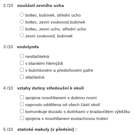
součástí zevního ucha
boltec, bubínek, střední ucho
boltec, zevní zvukovod,bubínek
boltec, zevní ucho, střední ucho
zevní zvukovod, bubínek
endolymfa
nestlačitelná
v blanitém hlemýždi
v bubínkovém a předsíňovém patře
stlačitelná
vztahy dutiny středoušní k okolí
spojena nosohltanem s dutinou nosní
naprosto oddělena od všech částí okolí
komunikuje dozadu s dutinkami v bradavčitém výběžku
spojena s nosohltanem eustachovou trubicí
statické makuly (v předsíni) :