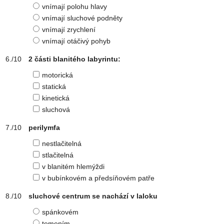
vnímají polohu hlavy
vnímají sluchové podněty
vnímají zrychlení
vnímají otáčivý pohyb
2 části blanitého labyrintu:
motorická
statická
kinetická
sluchová
perilymfa
nestlačitelná
stlačitelná
v blanitém hlemýždi
v bubínkovém a předsíňovém patře
sluchové centrum se nachází v laloku
spánkovém
temením