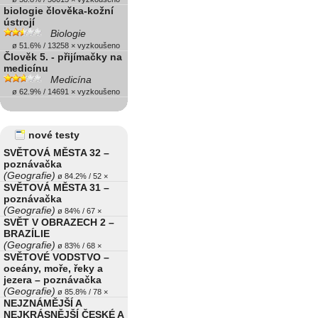
biologie člověka-kožní
ústrojí
Biologie
ø 51.6% / 13258 × vyzkoušeno
Člověk 5. - přijímačky na
medicínu
Medicína
ø 62.9% / 14691 × vyzkoušeno
nové testy
SVĚTOVÁ MĚSTA 32 –
poznávačka
(Geografie)
ø 84.2% / 52 ×
SVĚTOVÁ MĚSTA 31 –
poznávačka
(Geografie)
ø 84% / 67 ×
SVĚT V OBRAZECH 2 –
BRAZÍLIE
(Geografie)
ø 83% / 68 ×
SVĚTOVÉ VODSTVO –
oceány, moře, řeky a
jezera – poznávačka
(Geografie)
ø 85.8% / 78 ×
NEJZNÁMĚJŠÍ A
NEJKRÁSNĚJŠÍ ČESKÉ A