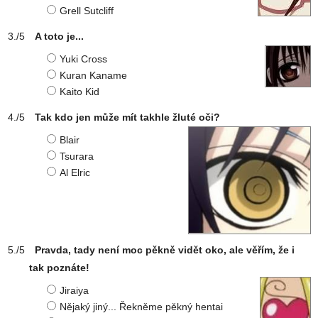
Grell Sutcliff
A toto je...
Yuki Cross
Kuran Kaname
Kaito Kid
Tak kdo jen může mít takhle žluté oči?
Blair
Tsurara
Al Elric
Pravda, tady není moc pěkně vidět oko, ale věřím, že i
tak poznáte!
Jiraiya
Nějaký jiný... Řekněme pěkný hentai