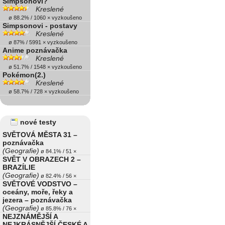
Simpsonovi?
Kreslené
ø 88.2% / 1060 × vyzkoušeno
Simpsonovi - postavy
Kreslené
ø 87% / 5991 × vyzkoušeno
Anime poznávačka
Kreslené
ø 51.7% / 1548 × vyzkoušeno
Pokémon(2.)
Kreslené
ø 58.7% / 728 × vyzkoušeno
nové testy
SVĚTOVÁ MĚSTA 31 –
poznávačka
(Geografie)
ø 84.1% / 51 ×
SVĚT V OBRAZECH 2 –
BRAZÍLIE
(Geografie)
ø 82.4% / 56 ×
SVĚTOVÉ VODSTVO –
oceány, moře, řeky a
jezera – poznávačka
(Geografie)
ø 85.8% / 76 ×
NEJZNÁMĚJŠÍ A
NEJKRÁSNĚJŠÍ ČESKÉ A