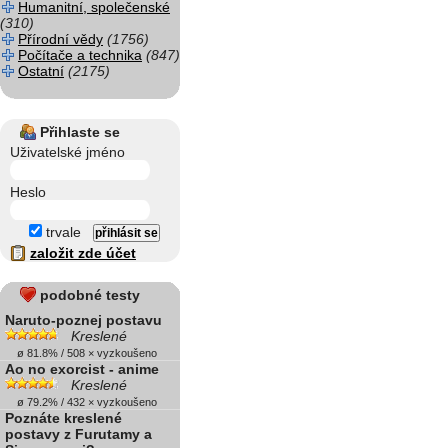
Humanitní, společenské
(310)
Přírodní vědy
(1756)
Počítače a technika
(847)
Ostatní
(2175)
Přihlaste se
Uživatelské jméno
Heslo
trvale
založit zde účet
podobné testy
Naruto-poznej postavu
Kreslené
ø 81.8% / 508 × vyzkoušeno
Ao no exorcist - anime
Kreslené
ø 79.2% / 432 × vyzkoušeno
Poznáte kreslené
postavy z Furutamy a