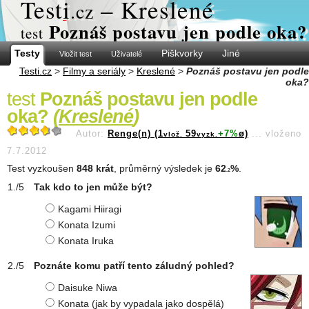
Test
i
– Kreslené
.cz
Poznáš postavu jen podle oka?
test
Testy
Piškvorky
Jiné
Vložit test
Uživatelé
Testi.cz
>
Filmy a seriály
>
Kreslené
>
Poznáš postavu jen podle
oka?
test
Poznáš postavu jen podle
oka?
(
Kreslené
)
Autor:
Renge(n) (1
59
+7%
ø)
...
vloženo
vlož.
vyzk.
7.7.2012
Test vyzkoušen
848 krát
, průměrný výsledek je
62
%
.
.2
Tak kdo to jen může být?
Kagami Hiiragi
Konata Izumi
Konata Iruka
Poznáte komu patří tento záludný pohled?
Daisuke Niwa
Konata (jak by vypadala jako dospělá)