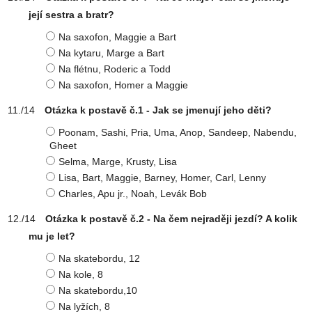
její sestra a bratr?
Na saxofon, Maggie a Bart
Na kytaru, Marge a Bart
Na flétnu, Roderic a Todd
Na saxofon, Homer a Maggie
Otázka k postavě č.1 - Jak se jmenují jeho děti?
Poonam, Sashi, Pria, Uma, Anop, Sandeep, Nabendu,
Gheet
Selma, Marge, Krusty, Lisa
Lisa, Bart, Maggie, Barney, Homer, Carl, Lenny
Charles, Apu jr., Noah, Levák Bob
Otázka k postavě č.2 - Na čem nejraději jezdí? A kolik
mu je let?
Na skatebordu, 12
Na kole, 8
Na skatebordu,10
Na lyžích, 8