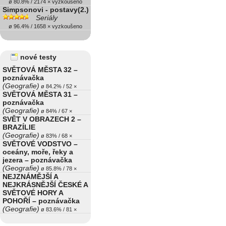
ø 80.8% / 2174 × vyzkoušeno
Simpsonovi - postavy(2.)
Seriály
ø 96.4% / 1658 × vyzkoušeno
nové testy
SVĚTOVÁ MĚSTA 32 –
poznávačka
(Geografie)
ø 84.2% / 52 ×
SVĚTOVÁ MĚSTA 31 –
poznávačka
(Geografie)
ø 84% / 67 ×
SVĚT V OBRAZECH 2 –
BRAZÍLIE
(Geografie)
ø 83% / 68 ×
SVĚTOVÉ VODSTVO –
oceány, moře, řeky a
jezera – poznávačka
(Geografie)
ø 85.8% / 78 ×
NEJZNÁMĚJŠÍ A
NEJKRÁSNĚJŠÍ ČESKÉ A
SVĚTOVÉ HORY A
POHOŘÍ – poznávačka
(Geografie)
ø 83.6% / 81 ×