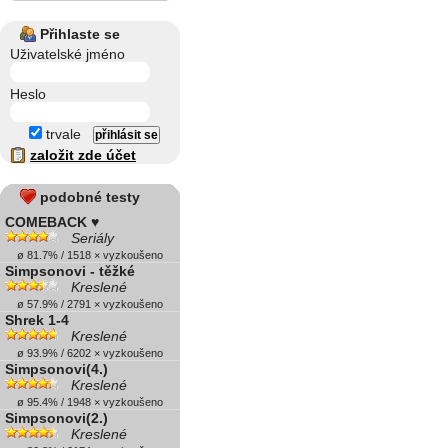
Přihlaste se
Uživatelské jméno
Heslo
trvale
založit zde účet
podobné testy
COMEBACK ♥
Seriály
ø 81.7% / 1518 × vyzkoušeno
Simpsonovi - těžké
Kreslené
ø 57.9% / 2791 × vyzkoušeno
Shrek 1-4
Kreslené
ø 93.9% / 6202 × vyzkoušeno
Simpsonovi(4.)
Kreslené
ø 95.4% / 1948 × vyzkoušeno
Simpsonovi(2.)
Kreslené