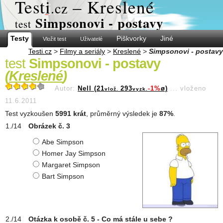
Test
i
– Kreslené
.cz
Simpsonovi - postavy
test
Testy
Piškvorky
Jiné
Vložit test
Uživatelé
Testi.cz
>
Filmy a seriály
>
Kreslené
>
Simpsonovi - postavy
test
Simpsonovi - postavy
(
Kreslené
)
Autor:
Nell (21
293
-1%
ø)
...
vloženo
vlož.
vyzk.
11.6.2011
Test vyzkoušen
5991 krát
, průměrný výsledek je
87%
.
Obrázek č. 3
Abe Simpson
Homer Jay Simpson
Margaret Simpson
Bart Simpson
Otázka k osobě č. 5 - Co má stále u sebe ?