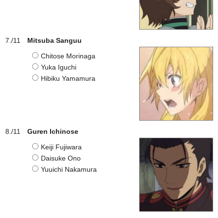
Mitsuba Sanguu
Chitose Morinaga
Yuka Iguchi
Hibiku Yamamura
Guren Ichinose
Keiji Fujiwara
Daisuke Ono
Yuuichi Nakamura