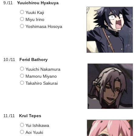
Yuuichirou Hyakuya
Yuuki Kaji
Miyu Irino
Yoshimasa Hosoya
Ferid Bathory
Yuuichi Nakamura
Mamoru Miyano
Takahiro Sakurai
Krul Tepes
Yui Ishikawa
Aoi Yuuki