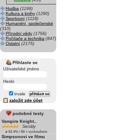
Kreslené
(433)
Hudba
(1199)
Kultura a knihy
(1290)
Sportovní
(1118)
Humanitní, společenské
(310)
Přírodní vědy
(1756)
Počítače a technika
(847)
Ostatní
(2175)
Přihlaste se
Uživatelské jméno
Heslo
trvale
založit zde účet
podobné testy
Vampire Knight..
Seriály
ø 82.4% / 89 × vyzkoušeno
Simpsonovi ve filmu