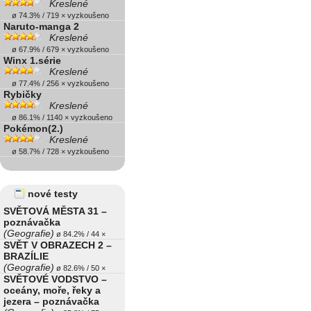
Kreslené
ø 74.3% / 719 × vyzkoušeno
Naruto-manga 2
Kreslené
ø 67.9% / 679 × vyzkoušeno
Winx 1.série
Kreslené
ø 77.4% / 256 × vyzkoušeno
Rybičky
Kreslené
ø 86.1% / 1140 × vyzkoušeno
Pokémon(2.)
Kreslené
ø 58.7% / 728 × vyzkoušeno
nové testy
SVĚTOVÁ MĚSTA 31 –
poznávačka
(Geografie)
ø 84.2% / 44 ×
SVĚT V OBRAZECH 2 –
BRAZÍLIE
(Geografie)
ø 82.6% / 50 ×
SVĚTOVÉ VODSTVO –
oceány, moře, řeky a
jezera – poznávačka