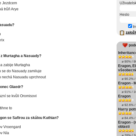
se Jezdcem
Uživatels
á trůň Arye
Heslo
asuadu?
tr
založi
h
rix
pod
Inheritanc
 z Murtagha a Nasuady?
ø 90% / 98
a zabije Murtagha
Eragon, El
všeobecn
 se do Nasuady zamiluje
h nechá Nasuadu uprchnout
ø 90.2% / 
Eragon - 
konec Glaedr?
ø 91% / 16
ázní se kvůli Oromisovi
Eragon
ø 92.6% / 
tihne to
Harry potte
gon se Safirou za skálou Kuthian?
ø 84.4% / 
Eragon - 
oblasti
ov Vroengard
ov Nía
ø 76% / 16