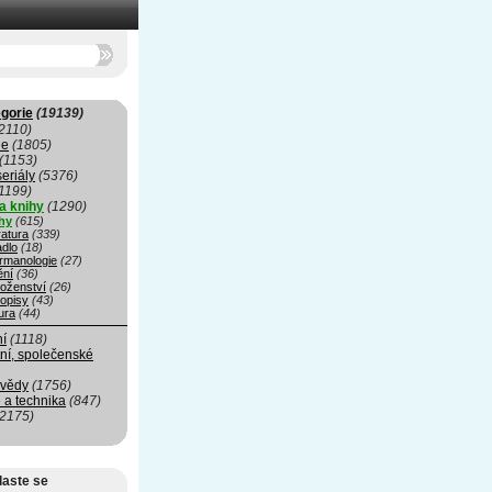
gorie
(19139)
2110)
ie
(1805)
(1153)
seriály
(5376)
1199)
a knihy
(1290)
hy
(615)
ratura
(339)
adlo
(18)
rmanologie
(27)
ní
(36)
oženství
(26)
opisy
(43)
ura
(44)
ní
(1118)
ní, společenské
 vědy
(1756)
 a technika
(847)
(2175)
laste se