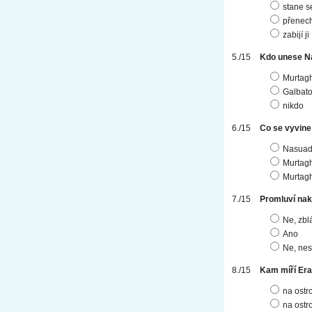
stane 
přenech
zabijí ji
Kdo unese N
Murtag
Galbato
nikdo
Co se vyvine
Nasuad
Murtagh
Murtag
Promluví na
Ne, zbl
Ano
Ne, nes
Kam míří Era
na ostr
na ostr