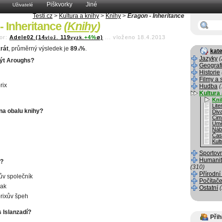
Piškvorky
Jiné
Uživatelé
Testi.cz
>
Kultura a knihy
>
Knihy
>
Eragon - Inheritance
- Inheritance
(
Knihy
)
or:
Adele02 (14
119
+4%
ø)
...
vloženo 18.4.2013
vlož.
vyzk.
rát
, průměrný výsledek je
89
%
.
kate
.8
Jazyky
(
být Aroughs?
Geograf
Historie
Filmy a 
rix
Hudba
(
Kultura 
Kni
Lite
 na obalu knihy?
Div
Cim
Umě
Náb
Čas
Kult
Sportov
Humanit
n?
(310)
Přírodní
v společník
Počítače
rak
Ostatní
rixův špeh
 Islanzadí?
Přih