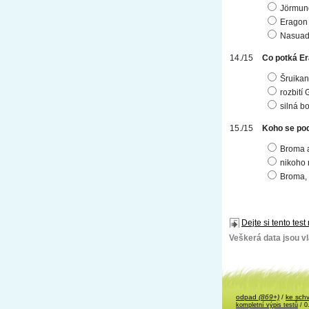
Jörmun
Eragon
Nasuad
Co potká Er
Šruikan
rozbití
silná b
Koho se pod
Broma 
nikoho 
Broma, 
Dejte si tento test
Veškerá data jsou vla
odpad
(869+)
/
ke sch
kompletní výpis testů
/ 0