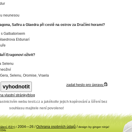
dur
u neunesou
agona, Safiru a Glaedra při cestě na ostrov za Dračími horami?
 s Galbatorixem
 Glaedrova Eldunarí
ouře
aří Eragonovi oživit?
a Selenu
neoživí
Gera, Selenu, Oromise, Vraela
zadat heslo pro úpravu
 na vlastní stránky/blog
stnictvím webu testi.cz a jakékoliv jejich kopírování a šíření bez
souhlasu majitele není povoleno!
2004—26 /
Ochrana osobních údajů
/
válení
(53+)
/
design by ginger ninja!
.034s