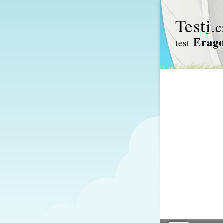
Test
i
.c
Erago
test