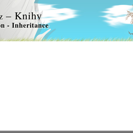
– Knihy
z
n - Inheritance