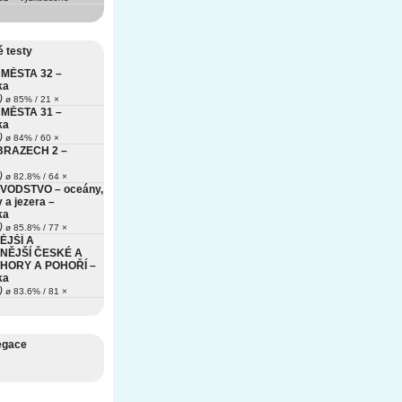
 testy
MĚSTA 32 –
ka
)
ø 85% / 21 ×
MĚSTA 31 –
ka
)
ø 84% / 60 ×
BRAZECH 2 –
)
ø 82.8% / 64 ×
VODSTVO – oceány,
 a jezera –
ka
)
ø 85.8% / 77 ×
ĚJŠÍ A
NĚJŠÍ ČESKÉ A
HORY A POHOŘÍ –
ka
)
ø 83.6% / 81 ×
egace