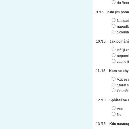
do Beor
Kdo jim porad
Nasua
napadlo
Solem
Jak pomáhá 
léčí jí 
nepomá
zabije j
Kam se chys
Vzít se
Starat s
Odletět
Spřátelí s
Ano
Ne
Kdo nastoup