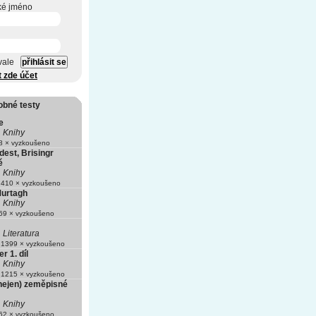
ké jméno
vale
t zde účet
obné testy
e
Knihy
 × vyzkoušeno
dest, Brisingr
ě
Knihy
410 × vyzkoušeno
Murtagh
Knihy
9 × vyzkoušeno
Literatura
1399 × vyzkoušeno
r 1. díl
Knihy
1215 × vyzkoušeno
(nejen) zeměpisné
Knihy
2 × vyzkoušeno