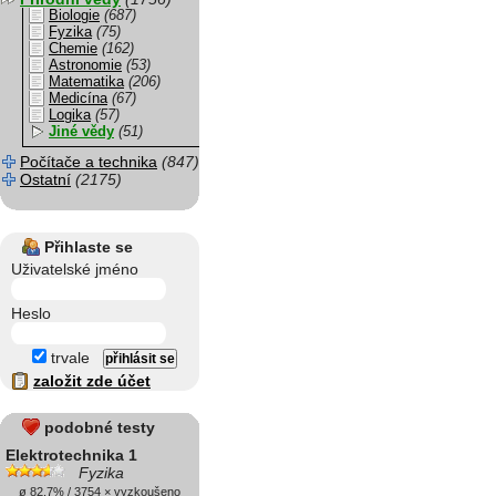
Biologie
(687)
Fyzika
(75)
Chemie
(162)
Astronomie
(53)
Matematika
(206)
Medicína
(67)
Logika
(57)
Jiné vědy
(51)
Počítače a technika
(847)
Ostatní
(2175)
Přihlaste se
Uživatelské jméno
Heslo
trvale
založit zde účet
podobné testy
Elektrotechnika 1
Fyzika
ø 82.7% / 3754 × vyzkoušeno