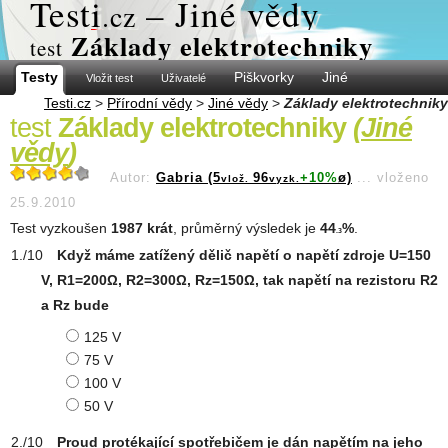
Test
i
– Jiné vědy
.cz
Základy elektrotechniky
test
Testy
Piškvorky
Jiné
Vložit test
Uživatelé
Testi.cz
>
Přírodní vědy
>
Jiné vědy
>
Základy elektrotechniky
test
Základy elektrotechniky
(
Jiné
vědy
)
Autor:
Gabria (5
96
+10%
ø)
...
vloženo
vlož.
vyzk.
25.9.2010
Test vyzkoušen
1987 krát
, průměrný výsledek je
44
%
.
.3
Když máme zatížený dělič napětí o napětí zdroje U=150
V, R1=200Ω, R2=300Ω, Rz=150Ω, tak napětí na rezistoru R2
a Rz bude
125 V
75 V
100 V
50 V
Proud protékající spotřebičem je dán napětím na jeho