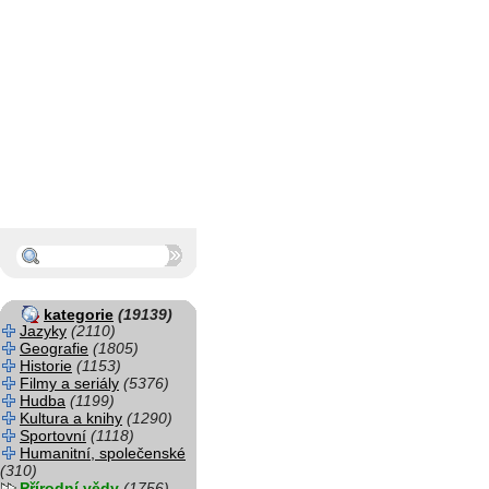
kategorie
(19139)
Jazyky
(2110)
Geografie
(1805)
Historie
(1153)
Filmy a seriály
(5376)
Hudba
(1199)
Kultura a knihy
(1290)
Sportovní
(1118)
Humanitní, společenské
(310)
Přírodní vědy
(1756)