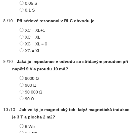
0,05 S
0,1 S
Při sériové rezonanci v RLC obvodu je
XC = XL+1
XC = XL
XC + XL = 0
XC ≠ XL
Jaká je impedance v odvodu se střídavým proudem při
napětí 9 V a proudu 10 mA?
9000 Ω
900 Ω
90 000 Ω
90 Ω
Jak velký je magnetický tok, když magnetická indukce
je 3 T a plocha 2 m2?
6 Wb