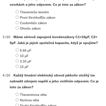
svorkách a jeho odporem. Co je toto za zákon?
Theveninův teorém
První Kirchhoffův zákon
Coulombův zákon
Ohmův zákon
Máme sériově zapojené kondenzátory C1=10μF, C2=
5μF. Jaká je jejich společná kapacita, když je spojíme?
6,66 μF
10 μF
3,33 μF
15 μF
Každý lineární elektrický obvod jakkoliv složitý lze
nahradit zdrojem napětí a jeho vnitřním odporem. Co je
toto za zákon?
Theveninova věta
Nortova věta
Druhý Kirchhoffův zákon