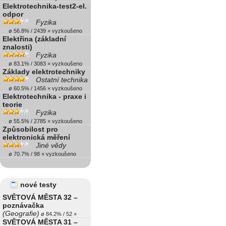
Elektrotechnika-test2-el.
odpor
Fyzika
ø 56.8% / 2439 × vyzkoušeno
Elektřina (základní
znalosti)
Fyzika
ø 83.1% / 3083 × vyzkoušeno
Základy elektrotechniky
Ostatní technika
ø 60.5% / 1456 × vyzkoušeno
Elektrotechnika - praxe i
teorie
Fyzika
ø 55.5% / 2785 × vyzkoušeno
Způsobilost pro
elektronická měření
Jiné vědy
ø 70.7% / 98 × vyzkoušeno
nové testy
SVĚTOVÁ MĚSTA 32 –
poznávačka
(Geografie)
ø 84.2% / 52 ×
SVĚTOVÁ MĚSTA 31 –