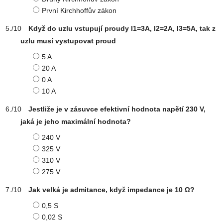
První Kirchhoffův zákon
Když do uzlu vstupují proudy I1=3A, I2=2A, I3=5A, tak z
uzlu musí vystupovat proud
5 A
20 A
0 A
10 A
Jestliže je v zásuvce efektivní hodnota napětí 230 V,
jaká je jeho maximální hodnota?
240 V
325 V
310 V
275 V
Jak velká je admitance, když impedance je 10 Ω?
0,5 S
0,02 S