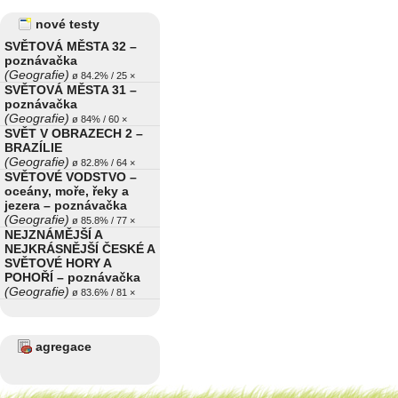
nové testy
SVĚTOVÁ MĚSTA 32 –
poznávačka
(Geografie)
ø 84.2% / 25 ×
SVĚTOVÁ MĚSTA 31 –
poznávačka
(Geografie)
ø 84% / 60 ×
SVĚT V OBRAZECH 2 –
BRAZÍLIE
(Geografie)
ø 82.8% / 64 ×
SVĚTOVÉ VODSTVO –
oceány, moře, řeky a
jezera – poznávačka
(Geografie)
ø 85.8% / 77 ×
NEJZNÁMĚJŠÍ A
NEJKRÁSNĚJŠÍ ČESKÉ A
SVĚTOVÉ HORY A
POHOŘÍ – poznávačka
(Geografie)
ø 83.6% / 81 ×
agregace