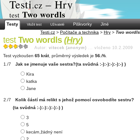
Test
i
– Hry
.cz
Two wordls
test
Testy
Piškvorky
Jiné
Vložit test
Uživatelé
Testi.cz
>
Počítače a technika
>
Hry
>
Two wordls
test
Two wordls
(
Hry
)
Autor:
vitecek (
anonym
)
...
vloženo 10.2.2009
Test vyzkoušen
65 krát
, průměrný výsledek je
56
%
.
.3
Jak se jmenuje vaše sestra?(ta svůdná :-):-):-):-):-) )
Kira
katka
Jane
Kolik částí má relikt s jehož pomocí osvobodíte sestru?
(ta svůdná :-):-):-):-):-) )
3
5
kecám,žádný není
2