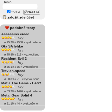
Heslo
trvale
založit zde účet
podobné testy
Assassins creed
Hry
ø 75.2% / 2588 × vyzkoušeno
Gta SA lehké
Hry
ø 75.8% / 216 × vyzkoušeno
Resident Evil 2
Hry
ø 75.1% / 75 × vyzkoušeno
Travian-speed
Hry
ø 50.8% / 215 × vyzkoušeno
Mafia The Game - EASY
Hry
ø 83.3% / 1476 × vyzkoušeno
Metal Gear Solid 4
Hry
ø 61.1% / 44 × vyzkoušeno