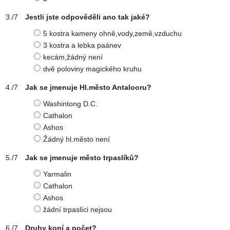
Jestli jste odpověděli ano tak jaké?
5 kostra kameny ohně,vody,země,vzduchu
3 kostra a lebka paánev
kecám,žádný není
dvě poloviny magického kruhu
Jak se jmenuje Hl.město Antalooru?
Washintong D.C.
Cathalon
Ashos
Žádný hl.město není
Jak se jmenuje město trpaslíků?
Yarmalin
Cathalon
Ashos
žádní trpaslíci nejsou
Druhy koní a počet?