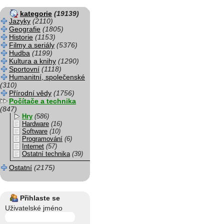
kategorie
(19139)
Jazyky
(2110)
Geografie
(1805)
Historie
(1153)
Filmy a seriály
(5376)
Hudba
(1199)
Kultura a knihy
(1290)
Sportovní
(1118)
Humanitní, společenské
(310)
Přírodní vědy
(1756)
Počítače a technika
(847)
Hry
(586)
Hardware
(16)
Software
(10)
Programování
(6)
Internet
(57)
Ostatní technika
(39)
Ostatní
(2175)
Přihlaste se
Uživatelské jméno