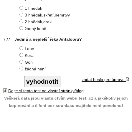
1 hnědák
3 hnědák,skřetí,nemrtvý
2 hnědák,drak
žádný koně
Jediná a nejdelší řeka Antalooru?
Labe
Kera
Gon
žádná není
zadat heslo pro úpravu
Dejte si tento test na vlastní stránky/blog
Veškerá data jsou vlastnictvím webu testi.cz a jakékoliv jejich
kopírování a šíření bez souhlasu majitele není povoleno!