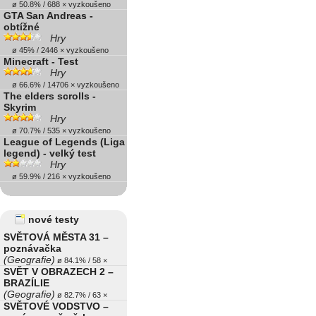
ø 50.8% / 688 × vyzkoušeno
GTA San Andreas -
obtížné
Hry
ø 45% / 2446 × vyzkoušeno
Minecraft - Test
Hry
ø 66.6% / 14706 × vyzkoušeno
The elders scrolls -
Skyrim
Hry
ø 70.7% / 535 × vyzkoušeno
League of Legends (Liga
legend) - velký test
Hry
ø 59.9% / 216 × vyzkoušeno
nové testy
SVĚTOVÁ MĚSTA 31 –
poznávačka
(Geografie)
ø 84.1% / 58 ×
SVĚT V OBRAZECH 2 –
BRAZÍLIE
(Geografie)
ø 82.7% / 63 ×
SVĚTOVÉ VODSTVO –