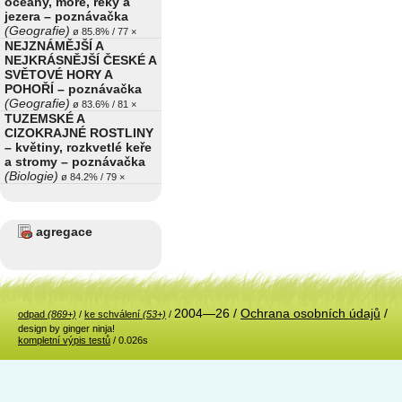
oceány, moře, řeky a
jezera – poznávačka
(Geografie)
ø 85.8% / 77 ×
NEJZNÁMĚJŠÍ A
NEJKRÁSNĚJŠÍ ČESKÉ A
SVĚTOVÉ HORY A
POHOŘÍ – poznávačka
(Geografie)
ø 83.6% / 81 ×
TUZEMSKÉ A
CIZOKRAJNÉ ROSTLINY
– květiny, rozkvetlé keře
a stromy – poznávačka
(Biologie)
ø 84.2% / 79 ×
agregace
2004—26 /
Ochrana osobních údajů
/
odpad
(869+)
/
ke schválení
(53+)
/
design by ginger ninja!
kompletní výpis testů
/ 0.026s