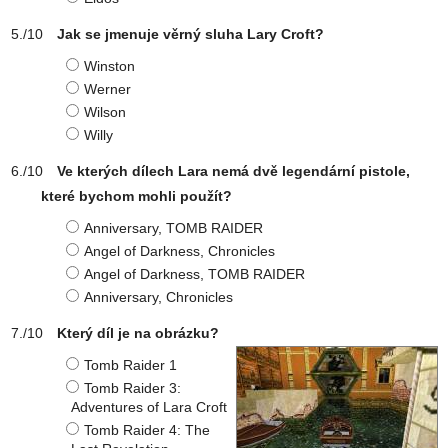
Jak se jmenuje věrný sluha Lary Croft?
Winston
Werner
Wilson
Willy
Ve kterých dílech Lara nemá dvě legendární pistole,
které bychom mohli použít?
Anniversary, TOMB RAIDER
Angel of Darkness, Chronicles
Angel of Darkness, TOMB RAIDER
Anniversary, Chronicles
Který díl je na obrázku?
Tomb Raider 1
Tomb Raider 3:
Adventures of Lara Croft
Tomb Raider 4: The