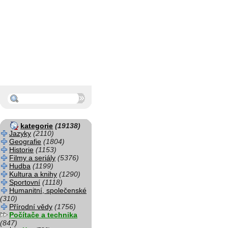
kategorie
(19138)
Jazyky
(2110)
Geografie
(1804)
Historie
(1153)
Filmy a seriály
(5376)
Hudba
(1199)
Kultura a knihy
(1290)
Sportovní
(1118)
Humanitní, společenské
(310)
Přírodní vědy
(1756)
Počítače a technika
(847)