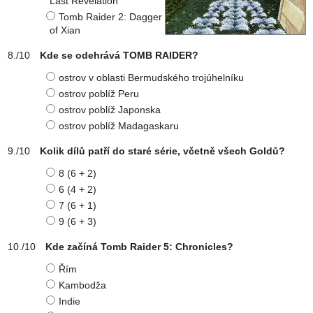
Last Revelation
Tomb Raider 2: Dagger
of Xian
Kde se odehrává TOMB RAIDER?
ostrov v oblasti Bermudského trojúhelníku
ostrov poblíž Peru
ostrov poblíž Japonska
ostrov poblíž Madagaskaru
Kolik dílů patří do staré série, včetně všech Goldů?
8 (6 + 2)
6 (4 + 2)
7 (6 + 1)
9 (6 + 3)
Kde začíná Tomb Raider 5: Chronicles?
Řím
Kambodža
Indie