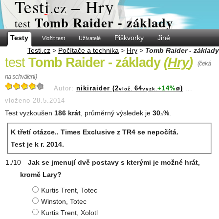
Test
i
– Hry
.cz
Tomb Raider - základy
test
Testy
Piškvorky
Jiné
Vložit test
Uživatelé
Testi.cz
>
Počítače a technika
>
Hry
>
Tomb Raider - základy
test
Tomb Raider - základy
(
Hry
)
(čeká
na schválení)
Autor:
nikiraider (2
64
+14%
ø)
...
vlož.
vyzk.
vloženo 28.5.2014
Test vyzkoušen
186 krát
, průměrný výsledek je
30
%
.
.5
K třetí otázce.. Times Exclusive z TR4 se nepočítá.
Test je k r. 2014.
Jak se jmenují dvě postavy s kterými je možné hrát,
kromě Lary?
Kurtis Trent, Totec
Winston, Totec
Kurtis Trent, Xolotl