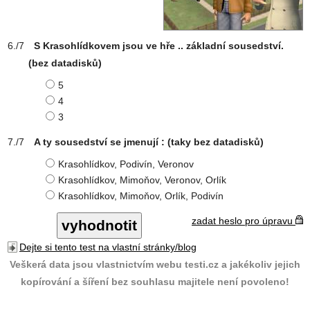
S Krasohlídkovem jsou ve hře .. základní sousedství.
(bez datadisků)
5
4
3
A ty sousedství se jmenují : (taky bez datadisků)
Krasohlídkov, Podivín, Veronov
Krasohlídkov, Mimoňov, Veronov, Orlík
Krasohlídkov, Mimoňov, Orlík, Podivín
zadat heslo pro úpravu
Dejte si tento test na vlastní stránky/blog
Veškerá data jsou vlastnictvím webu testi.cz a jakékoliv jejich
kopírování a šíření bez souhlasu majitele není povoleno!