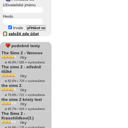
Uživatelské jméno
Heslo
trvale
založit zde účet
podobné testy
The Sims 2 - Veronov
Hry
ø 46.8% / 585 × vyzkoušeno
The sims 2 - středně
těžké
Hry
ø 82.6% / 725 × vyzkoušeno
the sims 2.
Hry
ø 75.8% / 721 × vyzkoušeno
the sims 2 kristy test
Hry
ø 65.7% / 424 × vyzkoušeno
The Sims 2 -
Krasohlídkov(3.)
Hry
ø 54.8% / 135 × vyzkoušeno