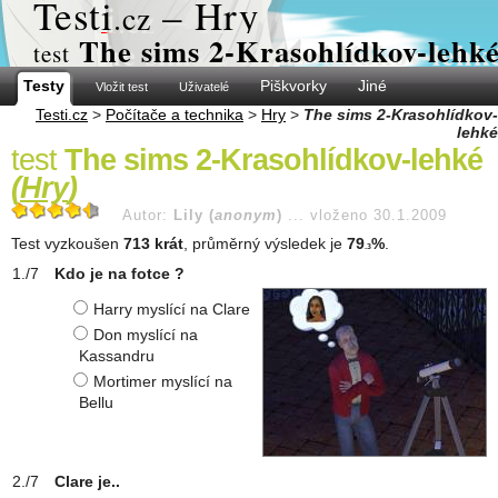
Test
i
– Hry
.cz
The sims 2-Krasohlídkov-lehk
test
Testy
Piškvorky
Jiné
Vložit test
Uživatelé
Testi.cz
>
Počítače a technika
>
Hry
>
The sims 2-Krasohlídkov-
lehké
test
The sims 2-Krasohlídkov-lehké
(
Hry
)
Autor:
Lily (
anonym
)
...
vloženo 30.1.2009
Test vyzkoušen
713 krát
, průměrný výsledek je
79
%
.
.3
Kdo je na fotce ?
Harry myslící na Clare
Don myslící na
Kassandru
Mortimer myslící na
Bellu
Clare je..