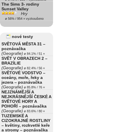
The Sims 3- rodiny
Sunset Valley
Hry
ø 56% / 954 × vyzkoušeno
nové testy
SVĚTOVÁ MĚSTA 31 –
poznávačka
(Geografie)
ø 84.1% / 51 ×
SVĚT V OBRAZECH 2 –
BRAZÍLIE
(Geografie)
ø 82.4% / 56 ×
SVĚTOVÉ VODSTVO –
oceány, moře, řeky a
jezera – poznávačka
(Geografie)
ø 85.8% / 76 ×
NEJZNÁMĚJŠÍ A
NEJKRÁSNĚJŠÍ ČESKÉ A
SVĚTOVÉ HORY A
POHOŘÍ – poznávačka
(Geografie)
ø 83.6% / 80 ×
TUZEMSKÉ A
CIZOKRAJNÉ ROSTLINY
– květiny, rozkvetlé keře
a stromy – poznávačka