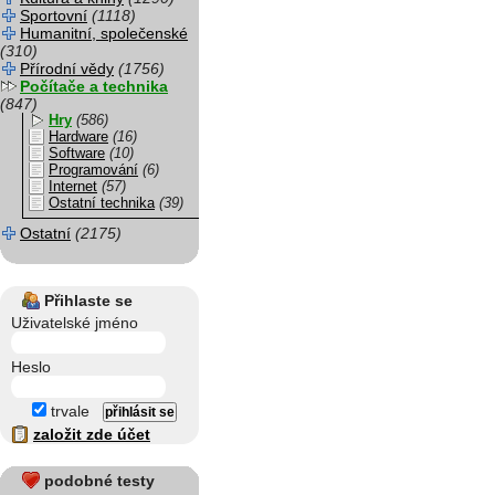
Sportovní
(1118)
Humanitní, společenské
(310)
Přírodní vědy
(1756)
Počítače a technika
(847)
Hry
(586)
Hardware
(16)
Software
(10)
Programování
(6)
Internet
(57)
Ostatní technika
(39)
Ostatní
(2175)
Přihlaste se
Uživatelské jméno
Heslo
trvale
založit zde účet
podobné testy