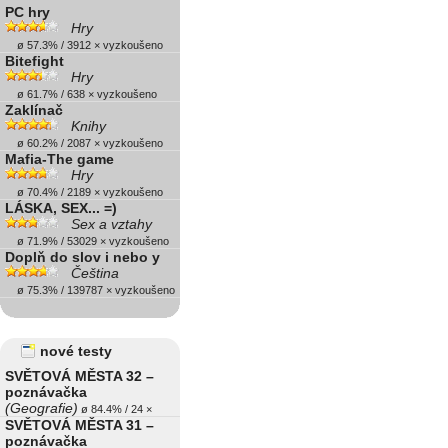
PC hry
Hry
ø 57.3% / 3912 × vyzkoušeno
Bitefight
Hry
ø 61.7% / 638 × vyzkoušeno
Zaklínač
Knihy
ø 60.2% / 2087 × vyzkoušeno
Mafia-The game
Hry
ø 70.4% / 2189 × vyzkoušeno
LÁSKA, SEX... =)
Sex a vztahy
ø 71.9% / 53029 × vyzkoušeno
Doplň do slov i nebo y
Čeština
ø 75.3% / 139787 × vyzkoušeno
nové testy
SVĚTOVÁ MĚSTA 32 –
poznávačka
(Geografie)
ø 84.4% / 24 ×
SVĚTOVÁ MĚSTA 31 –
poznávačka