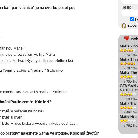
Heslo
bní kampaň-věznice" je na dvorku počet psů:
tr
založi
pod
:
Mafia 2 hr
náristou Mafie
náristou a režisérem ve hře Mafia
ø 74.7% / 
Mafia 1 hr
telem Take Two (Bývalých Illusion Softworks)
ø 78.5% / 
 Tommy zabije z "rodiny " Salieriho:
Mafia-The
ø 70.4% / 
GTA SAN
NEJLEHČÍ
e nikoho, kdo souvisí s rodinou Salieriho
ø 69.8% / 
Umění Paulie zemře. Kde leží?
Mafia Th
 bytě, v pyžamu na posteli
ø 46.1% / 
Mafie Hra
 bytě, u dveří.
 bytě, v ruce taška a vypadá, jakoby odcházel.
ø 76.2% / 
 do přírody" naleznete Sama ve stodole. Kolik má životů?