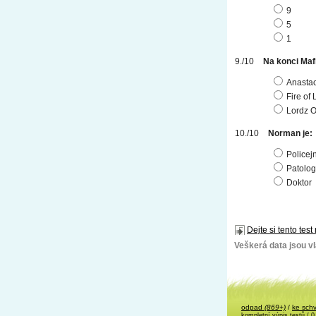
9
5
1
Na konci Mafi
Anastac
Fire of
Lordz O
Norman je:
Policejn
Patolog
Doktor
Dejte si tento test
Veškerá data jsou vla
odpad
(869+)
/
ke sch
kompletní výpis testů
/ 0