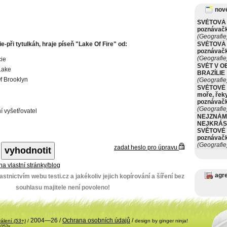
nové
SVĚTOVÁ 
poznávač
(Geografie
e-při tytulkáh, hraje píseň "Lake Of Fire" od:
SVĚTOVÁ 
poznávač
(Geografie
ie
SVĚT V O
 Lake
BRAZÍLIE
f Brooklyn
(Geografie
SVĚTOVÉ 
moře, řeky
poznávač
(Geografie
í vyšetřovatel
NEJZNÁM
NEJKRÁS
SVĚTOVÉ 
poznávač
(Geografie
zadat heslo pro úpravu
 na vlastní stránky/blog
agr
stnictvím webu testi.cz a jakékoliv jejich kopírování a šíření bez
souhlasu majitele není povoleno!
2004—26 /
Ochrana osobních údajů
/
válení
(53+)
/
design by ginger ninja!
.052s