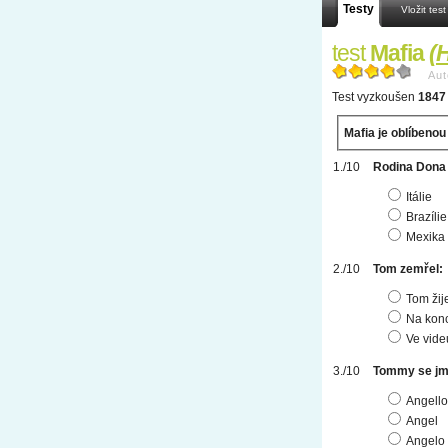
Testy
Vložit test
test
Mafia
(
H
Aut
Test vyzkoušen
1847 
Mafia je oblíbenou 
Rodina Dona 
Itálie
Brazílie
Mexika
Tom zemřel:
Tom žij
Na konc
Ve vide
Tommy se jm
Angello
Angel
Angelo