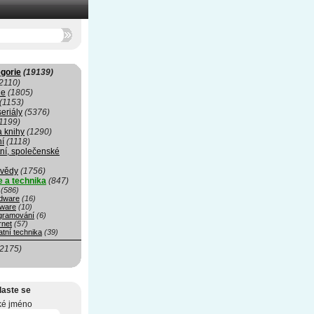
gorie
(19139)
2110)
ie
(1805)
(1153)
seriály
(5376)
1199)
a knihy
(1290)
ní
(1118)
ní, společenské
 vědy
(1756)
e a technika
(847)
(586)
dware
(16)
tware
(10)
gramování
(6)
rnet
(57)
tní technika
(39)
(2175)
laste se
ké jméno