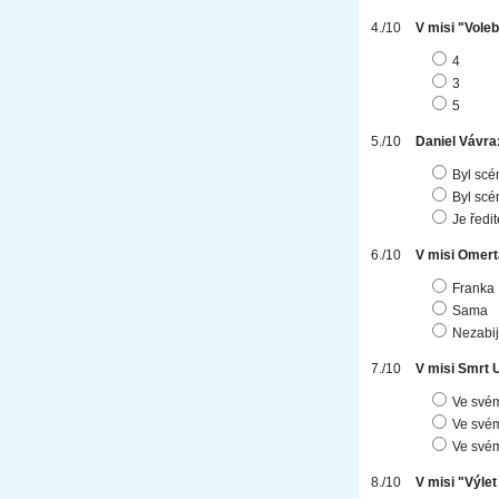
V misi "Vole
4
3
5
Daniel Vávra
Byl scé
Byl scé
Je ředi
V misi Omerta
Franka
Sama
Nezabij
V misi Smrt 
Ve svém
Ve svém
Ve svém
V misi "Výlet