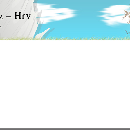
– Hry
z
a