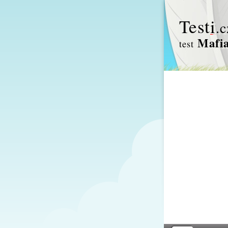
Test
i
.c
Mafi
test