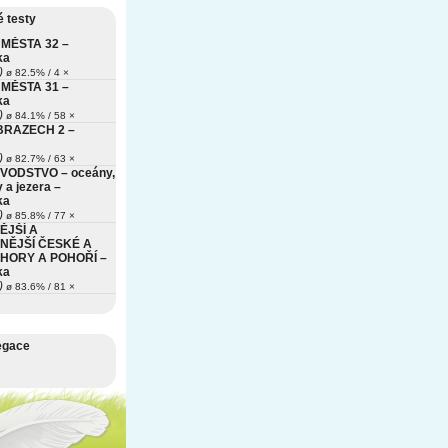
 testy
MĚSTA 32 –
ka
)
ø 82.5% / 4 ×
MĚSTA 31 –
ka
)
ø 84.1% / 58 ×
BRAZECH 2 –
)
ø 82.7% / 63 ×
VODSTVO – oceány,
 a jezera –
ka
)
ø 85.8% / 77 ×
ĚJŠÍ A
NĚJŠÍ ČESKÉ A
HORY A POHOŘÍ –
ka
)
ø 83.6% / 81 ×
egace