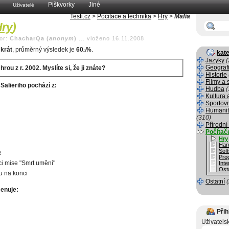
Piškvorky
Jiné
Uživatelé
Testi.cz
>
Počítače a technika
>
Hry
>
Mafia
ry
)
or:
ChacharQa (
anonym
)
...
vloženo 16.11.2008
krát
, průměrný výsledek je
60
%
.
.3
kate
Jazyky
(
Geograf
hrou z r. 2002. Myslíte si, že ji znáte?
Historie
Filmy a 
Salieriho pochází z:
Hudba
(
Kultura 
Sportov
Humanit
(310)
Přírodní
Počítač
Hry
Har
Sof
e
Pro
i mise "Smrt umění"
Inte
Osta
u na konci
Ostatní
enuje:
Přih
Uživatels