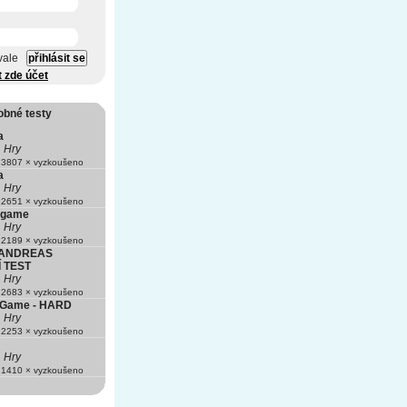
vale
t zde účet
obné testy
a
Hry
3807 × vyzkoušeno
a
Hry
2651 × vyzkoušeno
 game
Hry
2189 × vyzkoušeno
 ANDREAS
 TEST
Hry
2683 × vyzkoušeno
e Game - HARD
Hry
2253 × vyzkoušeno
Hry
1410 × vyzkoušeno