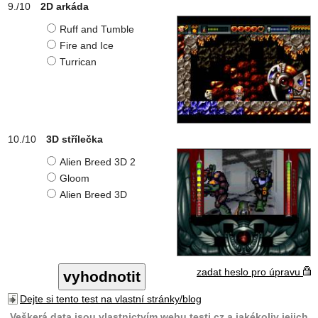
2D arkáda
Ruff and Tumble
Fire and Ice
Turrican
3D střílečka
Alien Breed 3D 2
Gloom
Alien Breed 3D
zadat heslo pro úpravu
Dejte si tento test na vlastní stránky/blog
Veškerá data jsou vlastnictvím webu testi.cz a jakékoliv jejich