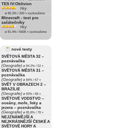
TES IV:Oblivion
Hry
ø 85.3% / 200 × vyzkoušeno
Minecraft - test pro
začátečníky
Hry
ø 81.4% / 5606 × vyzkoušeno
nové testy
SVĚTOVÁ MĚSTA 32 –
poznávačka
(Geografie)
ø 84.2% / 52 ×
SVĚTOVÁ MĚSTA 31 –
poznávačka
(Geografie)
ø 84% / 67 ×
SVĚT V OBRAZECH 2 –
BRAZÍLIE
(Geografie)
ø 83% / 68 ×
SVĚTOVÉ VODSTVO –
oceány, moře, řeky a
jezera – poznávačka
(Geografie)
ø 85.8% / 78 ×
NEJZNÁMĚJŠÍ A
NEJKRÁSNĚJŠÍ ČESKÉ A
SVĚTOVÉ HORY A