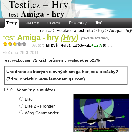
Test
i
– Hry
.cz
Amiga - hry
test
Testy
Piškvorky
Jiné
Vložit test
Uživatelé
Testi.cz
>
Počítače a technika
>
Hry
>
Amiga - hry
test
Amiga - hry
(
Hry
)
(čeká na schválení)
Autor:
Mikyš (4
1253
+12%
ø)
...
vlož.
vyzk.
vloženo 28.3.2011
Test vyzkoušen
72 krát
, průměrný výsledek je
52
%
.
.9
Uhodnete ze kterých slavných amiga her jsou obrázky?
(Zdroj obrázků: www.lemonamiga.com)
Vesmírný simulátor
Elite
Elite 2 - Frontier
Wing Commander