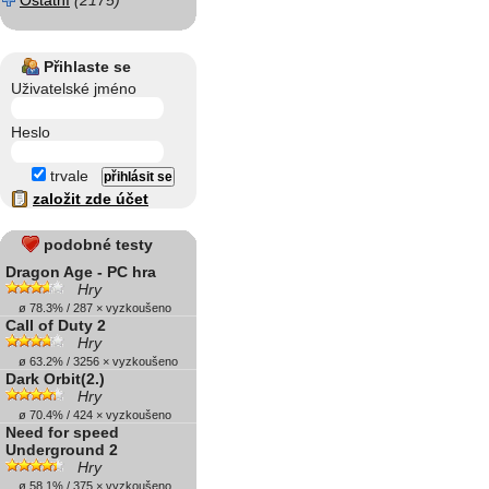
Ostatní
(2175)
Přihlaste se
Uživatelské jméno
Heslo
trvale
založit zde účet
podobné testy
Dragon Age - PC hra
Hry
ø 78.3% / 287 × vyzkoušeno
Call of Duty 2
Hry
ø 63.2% / 3256 × vyzkoušeno
Dark Orbit(2.)
Hry
ø 70.4% / 424 × vyzkoušeno
Need for speed
Underground 2
Hry
ø 58.1% / 375 × vyzkoušeno