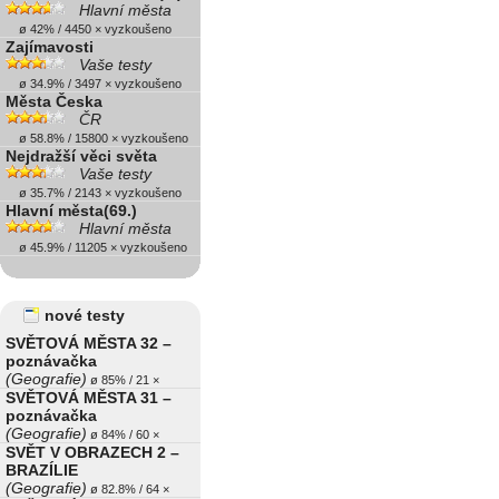
Hlavní města
ø 42% / 4450 × vyzkoušeno
Zajímavosti
Vaše testy
ø 34.9% / 3497 × vyzkoušeno
Města Česka
ČR
ø 58.8% / 15800 × vyzkoušeno
Nejdražší věci světa
Vaše testy
ø 35.7% / 2143 × vyzkoušeno
Hlavní města(69.)
Hlavní města
ø 45.9% / 11205 × vyzkoušeno
nové testy
SVĚTOVÁ MĚSTA 32 –
poznávačka
(Geografie)
ø 85% / 21 ×
SVĚTOVÁ MĚSTA 31 –
poznávačka
(Geografie)
ø 84% / 60 ×
SVĚT V OBRAZECH 2 –
BRAZÍLIE
(Geografie)
ø 82.8% / 64 ×