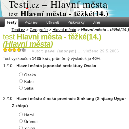
Test
i
– Hlavní města
.cz
Hlavní města - těžké(14.)
test
Testy
Piškvorky
Jiné
Vložit test
Uživatelé
Testi.cz
>
Geografie
>
Hlavní města
>
Hlavní města - těžké(14.)
test
Hlavní města - těžké(14.)
(
Hlavní města
)
Autor:
pavel (
anonym
)
...
vloženo 29.5.2006
Test vyzkoušen
1435 krát
, průměrný výsledek je
40%
.
Hlavní město japonské prefektury Osaka
Osaka
Kobe
Sakai
Hlavní město čínské provincie Sinkiang (Xinjiang Uygur
Zizhiqu)
Hami
Ürümqi
Yining