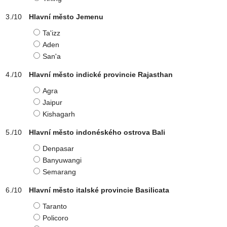
Hlavní město Jemenu
Ta'izz
Aden
San'a
Hlavní město indické provincie Rajasthan
Agra
Jaipur
Kishagarh
Hlavní město indonéského ostrova Bali
Denpasar
Banyuwangi
Semarang
Hlavní město italské provincie Basilicata
Taranto
Policoro