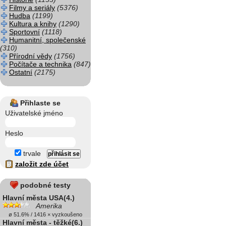
Filmy a seriály
(5376)
Hudba
(1199)
Kultura a knihy
(1290)
Sportovní
(1118)
Humanitní, společenské
(310)
Přírodní vědy
(1756)
Počítače a technika
(847)
Ostatní
(2175)
Přihlaste se
Uživatelské jméno
Heslo
trvale
založit zde účet
podobné testy
Hlavní města USA(4.)
Amerika
ø 51.6% / 1416 × vyzkoušeno
Hlavní města - těžké(6.)