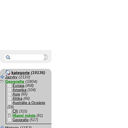
kategorie
(19138)
Jazyky
(2110)
Geografie
(1804)
Evropa
(458)
Amerika
(104)
Asie
(65)
Afrika
(66)
Austrálie a Oceánie
(19)
ČR
(315)
Hlavní města
(91)
Geografie
(517)
Historie
(1153)