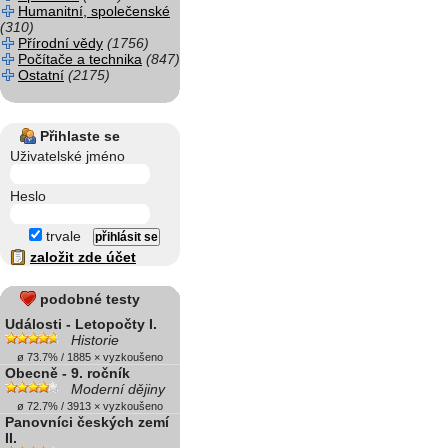
Humanitní, společenské
(310)
Přírodní vědy
(1756)
Počítače a technika
(847)
Ostatní
(2175)
Přihlaste se
Uživatelské jméno
Heslo
trvale
založit zde účet
podobné testy
Události - Letopočty I.
Historie
ø 73.7% / 1885 × vyzkoušeno
Obecně - 9. ročník
Moderní dějiny
ø 72.7% / 3913 × vyzkoušeno
Panovníci českých zemí
II.