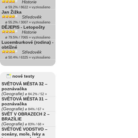
Historie
ø 59.2% / 8622 × vyzkoušeno
Jan Žižka
Středověk
ø 55.2% / 3007 × vyzkoušeno
DĚJEPIS - Letopočty
Historie
ø 79.5% / 7065 × vyzkoušeno
Lucemburkové (rodina) -
obtížné
Středověk
ø 50.4% / 6325 × vyzkoušeno
nové testy
SVĚTOVÁ MĚSTA 32 –
poznávačka
(Geografie)
ø 84.2% / 52 ×
SVĚTOVÁ MĚSTA 31 –
poznávačka
(Geografie)
ø 84% / 67 ×
SVĚT V OBRAZECH 2 –
BRAZÍLIE
(Geografie)
ø 83% / 68 ×
SVĚTOVÉ VODSTVO –
oceány, moře, řeky a