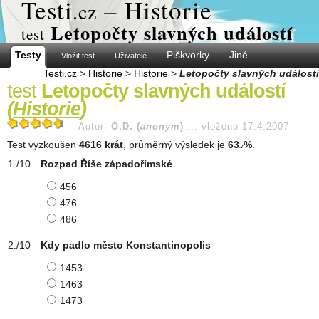
Test
i
– Historie
.cz
Letopočty slavných událostí
test
Testy
Piškvorky
Jiné
Vložit test
Uživatelé
Testi.cz
>
Historie
>
Historie
>
Letopočty slavných událostí
test
Letopočty slavných událostí
(
Historie
)
Autor:
O.D. (
anonym
)
...
vloženo 17.4.2007
Test vyzkoušen
4616 krát
, průměrný výsledek je
63
%
.
.7
Rozpad Říše západořímské
456
476
486
Kdy padlo město Konstantinopolis
1453
1463
1473