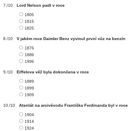
Lord Nelson padl v roce
1805
1815
1825
V jakém roce Daimler Benz vyvinul první vůz na benzín
1876
1886
1996
Eiffelova věž byla dokončena v roce
1889
1899
1909
Atentát na arcivévodu Františka Ferdinanda byl v roce
1904
1914
1924