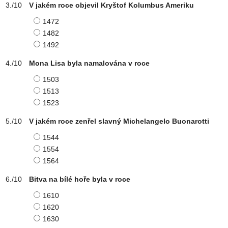
V jakém roce objevil Kryštof Kolumbus Ameriku
1472
1482
1492
Mona Lisa byla namalována v roce
1503
1513
1523
V jakém roce zenřel slavný Michelangelo Buonarotti
1544
1554
1564
Bitva na bílé hoře byla v roce
1610
1620
1630