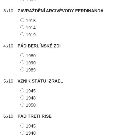
ZAVRAŽDĚNÍ ARCIVÉVODY FERDINANDA
1915
1914
1919
PÁD BERLÍNSKÉ ZDI
1980
1990
1989
VZNIK STÁTU IZRAEL
1945
1948
1950
PÁD TŘETÍ ŘÍŠE
1945
1940