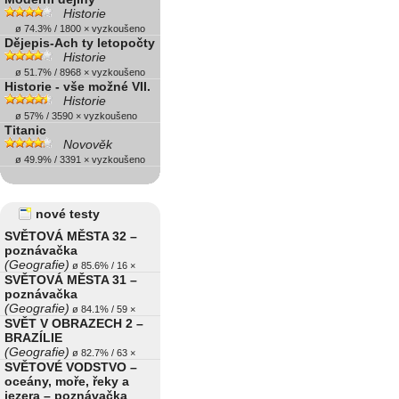
Historie
ø 74.3% / 1800 × vyzkoušeno
Dějepis-Ach ty letopočty
Historie
ø 51.7% / 8968 × vyzkoušeno
Historie - vše možné VII.
Historie
ø 57% / 3590 × vyzkoušeno
Titanic
Novověk
ø 49.9% / 3391 × vyzkoušeno
nové testy
SVĚTOVÁ MĚSTA 32 –
poznávačka
(Geografie)
ø 85.6% / 16 ×
SVĚTOVÁ MĚSTA 31 –
poznávačka
(Geografie)
ø 84.1% / 59 ×
SVĚT V OBRAZECH 2 –
BRAZÍLIE
(Geografie)
ø 82.7% / 63 ×
SVĚTOVÉ VODSTVO –
oceány, moře, řeky a
jezera – poznávačka