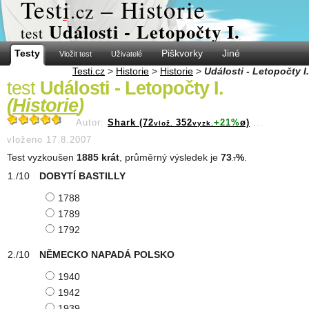
Test
i
– Historie
.cz
Události - Letopočty I.
test
Testy
Piškvorky
Jiné
Vložit test
Uživatelé
Testi.cz
>
Historie
>
Historie
>
Události - Letopočty I.
test
Události - Letopočty I.
(
Historie
)
Autor:
Shark (72
352
+21%
ø)
...
vlož.
vyzk.
vloženo 17.8.2007
Test vyzkoušen
1885 krát
, průměrný výsledek je
73
%
.
.7
DOBYTÍ BASTILLY
1788
1789
1792
NĚMECKO NAPADÁ POLSKO
1940
1942
1939