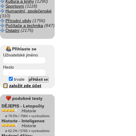
Kultura a knihy
(1290)
Sportovní
(1118)
Humanitní, společenské
(310)
Přírodní vědy
(1756)
Počítače a technika
(847)
Ostatní
(2175)
Přihlaste se
Uživatelské jméno
Heslo
trvale
založit zde účet
podobné testy
DĚJEPIS - Letopočty
Historie
ø 79.5% / 7064 × vyzkoušeno
Historie - Inteligence
Historie
ø 62.2% / 5765 × vyzkoušeno
Moderní dějiny