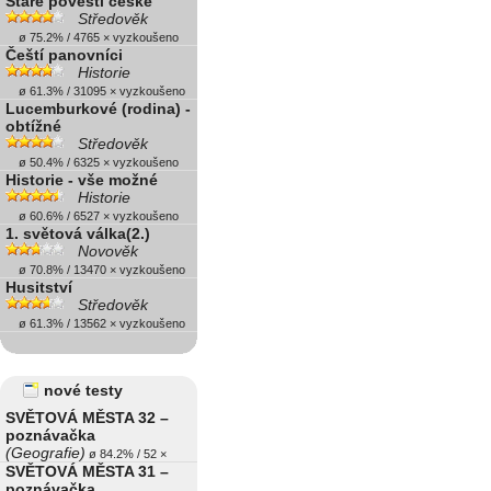
Staré pověsti české
Středověk
ø 75.2% / 4765 × vyzkoušeno
Čeští panovníci
Historie
ø 61.3% / 31095 × vyzkoušeno
Lucemburkové (rodina) -
obtížné
Středověk
ø 50.4% / 6325 × vyzkoušeno
Historie - vše možné
Historie
ø 60.6% / 6527 × vyzkoušeno
1. světová válka(2.)
Novověk
ø 70.8% / 13470 × vyzkoušeno
Husitství
Středověk
ø 61.3% / 13562 × vyzkoušeno
nové testy
SVĚTOVÁ MĚSTA 32 –
poznávačka
(Geografie)
ø 84.2% / 52 ×
SVĚTOVÁ MĚSTA 31 –
poznávačka