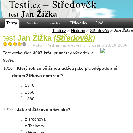
Test
i
– Středověk
.cz
Jan Žižka
test
Testy
Piškvorky
Jiné
Vložit test
Uživatelé
Testi.cz
>
Historie
>
Středověk
>
Jan Žižka
test
Jan Žižka
(
Středověk
)
Autor:
Pedlar (
anonym
)
...
vloženo 23.10.2006
Test vyzkoušen
3007 krát
, průměrný výsledek je
55
%
.
.2
Který rok se většinou udává jako pravděpodobné
datum Žižkova narození?
1340
1360
1380
Jak zní Žižkovo přízvisko?
z Trocnova
z Tachova
z Hronova