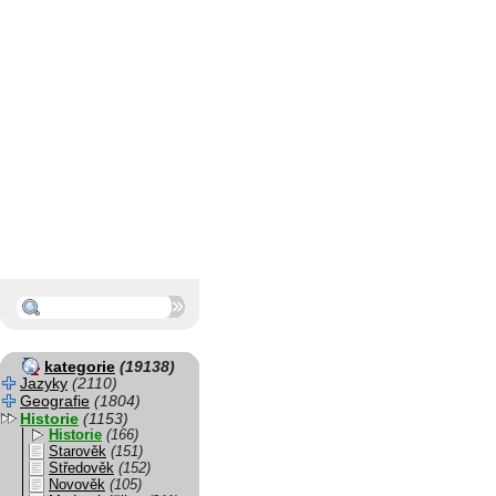
kategorie
(19138)
Jazyky
(2110)
Geografie
(1804)
Historie
(1153)
Historie
(166)
Starověk
(151)
Středověk
(152)
Novověk
(105)