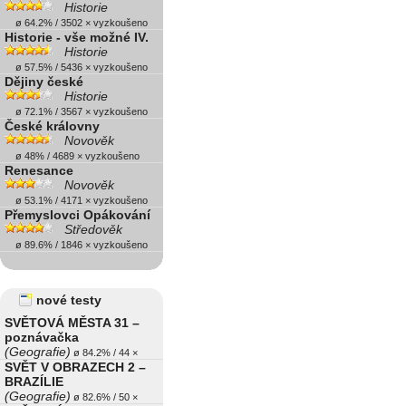
Historie
ø 64.2% / 3502 × vyzkoušeno
Historie - vše možné IV.
Historie
ø 57.5% / 5436 × vyzkoušeno
Dějiny české
Historie
ø 72.1% / 3567 × vyzkoušeno
České královny
Novověk
ø 48% / 4689 × vyzkoušeno
Renesance
Novověk
ø 53.1% / 4171 × vyzkoušeno
Přemyslovci Opákování
Středověk
ø 89.6% / 1846 × vyzkoušeno
nové testy
SVĚTOVÁ MĚSTA 31 –
poznávačka
(Geografie)
ø 84.2% / 44 ×
SVĚT V OBRAZECH 2 –
BRAZÍLIE
(Geografie)
ø 82.6% / 50 ×