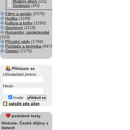
Moderní dějiny
(211)
Osobnosti
(183)
Filmy a seriály
(5376)
Hudba
(1199)
Kultura a knihy
(1290)
Sportovní
(1118)
Humanitní, společenské
(310)
Přírodní vědy
(1756)
Počítače a technika
(847)
Ostatní
(2175)
Přihlaste se
Uživatelské jméno
Heslo
trvale
založit zde účet
podobné testy
Historie- České dějiny v
datech