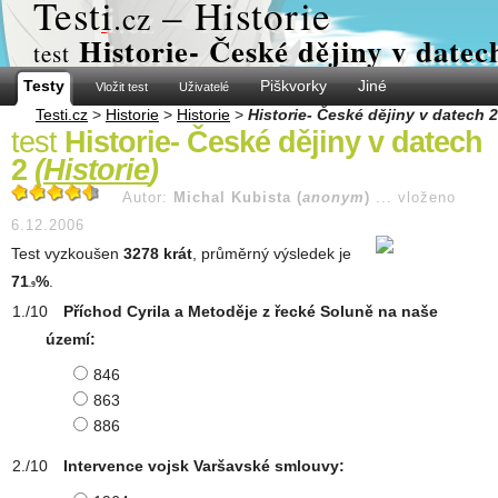
Test
i
– Historie
.cz
Historie- České dějiny v datec
test
Testy
Piškvorky
Jiné
Vložit test
Uživatelé
Testi.cz
>
Historie
>
Historie
>
Historie- České dějiny v datech 2
test
Historie- České dějiny v datech
2
(
Historie
)
Autor:
Michal Kubista (
anonym
)
...
vloženo
6.12.2006
Test vyzkoušen
3278 krát
, průměrný výsledek je
71
%
.
.9
Příchod Cyrila a Metoděje z řecké Soluně na naše
území:
846
863
886
Intervence vojsk Varšavské smlouvy: