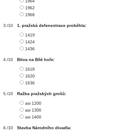
1964
1962
1968
1. pražská defenestrace proběhla:
1419
1424
1436
Bitva na Bílé hoře:
1618
1620
1636
Ražba pražských grošů:
asi 1200
asi 1300
asi 1400
Stavba Národního divadla: