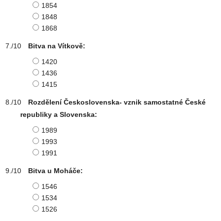
1854
1848
1868
Bitva na Vítkově:
1420
1436
1415
Rozdělení Československa- vznik samostatné České
republiky a Slovenska:
1989
1993
1991
Bitva u Moháče:
1546
1534
1526