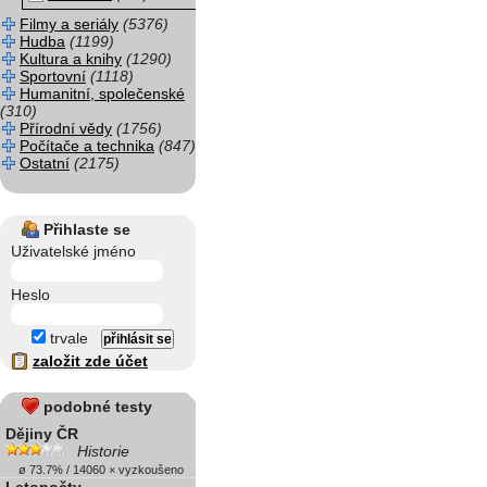
Filmy a seriály
(5376)
Hudba
(1199)
Kultura a knihy
(1290)
Sportovní
(1118)
Humanitní, společenské
(310)
Přírodní vědy
(1756)
Počítače a technika
(847)
Ostatní
(2175)
Přihlaste se
Uživatelské jméno
Heslo
trvale
založit zde účet
podobné testy
Dějiny ČR
Historie
ø 73.7% / 14060 × vyzkoušeno