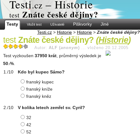
Test
i
– Historie
.cz
Znáte české dějiny?
test
Testy
Piškvorky
Jiné
Vložit test
Uživatelé
Testi.cz
>
Historie
>
Historie
>
Znáte české dějiny?
test
Znáte české dějiny?
(
Historie
)
Autor:
ALF (
anonym
)
...
vloženo 20.12.2005
Test vyzkoušen
37950 krát
, průměrný výsledek je
50
%
.
.7
Kdo byl kupec Sámo?
franský kupec
franský kníže
franský kněz
V kolika letech zemřel sv. Cyril?
32
42
52