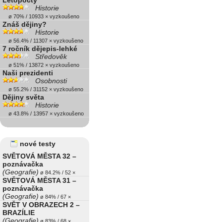
Letopočty
Historie
ø 70% / 10933 × vyzkoušeno
Znáš dějiny?
Historie
ø 56.4% / 11307 × vyzkoušeno
7 ročník dějepis-lehké
Středověk
ø 51% / 13872 × vyzkoušeno
Naši prezidenti
Osobnosti
ø 55.2% / 31152 × vyzkoušeno
Dějiny světa
Historie
ø 43.8% / 13957 × vyzkoušeno
nové testy
SVĚTOVÁ MĚSTA 32 –
poznávačka
(Geografie)
ø 84.2% / 52 ×
SVĚTOVÁ MĚSTA 31 –
poznávačka
(Geografie)
ø 84% / 67 ×
SVĚT V OBRAZECH 2 –
BRAZÍLIE
(Geografie)
ø 83% / 68 ×