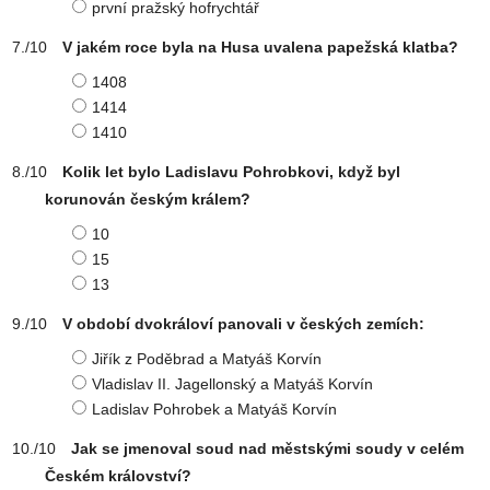
první pražský hofrychtář
V jakém roce byla na Husa uvalena papežská klatba?
1408
1414
1410
Kolik let bylo Ladislavu Pohrobkovi, když byl
korunován českým králem?
10
15
13
V období dvokráloví panovali v českých zemích:
Jiřík z Poděbrad a Matyáš Korvín
Vladislav II. Jagellonský a Matyáš Korvín
Ladislav Pohrobek a Matyáš Korvín
Jak se jmenoval soud nad městskými soudy v celém
Českém království?