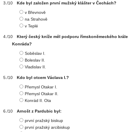
Kde byl založen první mužský klášter v Čechách?
v Břevnově
na Strahově
v Teplé
Který český kníže měl podporu římskoněmeckého krále
Konráda?
Soběslav I.
Boleslav II.
Vladislav II.
Kdo byl otcem Václava I.?
Přemysl Otakar I.
Přemysl Otakar II.
Konrád II. Ota
Arnošt z Pardubic byl:
první pražský biskup
první pražský arcibiskup