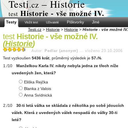
Test
i
– Historie
.cz
Historie - vše možné IV.
test
Testy
Piškvorky
Jiné
Vložit test
Uživatelé
Testi.cz
>
Historie
>
Historie
>
Historie - vše možné IV.
test
Historie - vše možné IV.
(
Historie
)
Autor:
Pedlar (
anonym
)
...
vloženo 23.10.2006
Test vyzkoušen
5436 krát
, průměrný výsledek je
57
%
.
.5
Manželkou Karla IV. nikdy nebyla jedna ze třech níže
uvedených žen, která?
Eliška Rejčka
Blanka z Valois
Anna Svídnická
30-ti letá válka se skládala z několika po sobě jdoucích
válek. Která z uvedených válek nespadá do války 30-ti
leté?