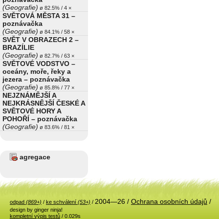
(Geografie)
ø 82.5% / 4 ×
SVĚTOVÁ MĚSTA 31 –
poznávačka
(Geografie)
ø 84.1% / 58 ×
SVĚT V OBRAZECH 2 –
BRAZÍLIE
(Geografie)
ø 82.7% / 63 ×
SVĚTOVÉ VODSTVO –
oceány, moře, řeky a
jezera – poznávačka
(Geografie)
ø 85.8% / 77 ×
NEJZNÁMĚJŠÍ A
NEJKRÁSNĚJŠÍ ČESKÉ A
SVĚTOVÉ HORY A
POHOŘÍ – poznávačka
(Geografie)
ø 83.6% / 81 ×
agregace
2004—26 /
Ochrana osobních údajů
/
odpad
(869+)
/
ke schválení
(53+)
/
design by ginger ninja!
kompletní výpis testů
/ 0.029s