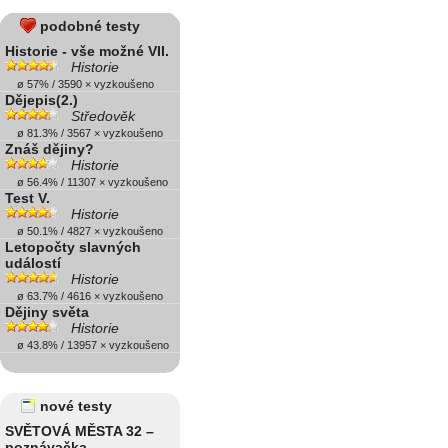
podobné testy
Historie - vše možné VII.
Historie
ø 57% / 3590 × vyzkoušeno
Dějepis(2.)
Středověk
ø 81.3% / 3567 × vyzkoušeno
Znáš dějiny?
Historie
ø 56.4% / 11307 × vyzkoušeno
Test V.
Historie
ø 50.1% / 4827 × vyzkoušeno
Letopočty slavných
událostí
Historie
ø 63.7% / 4616 × vyzkoušeno
Dějiny světa
Historie
ø 43.8% / 13957 × vyzkoušeno
nové testy
SVĚTOVÁ MĚSTA 32 –
poznávačka