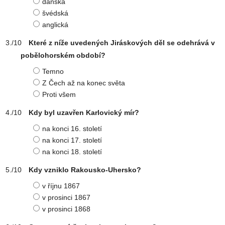
dánská
švédská
anglická
Které z níže uvedených Jiráskových děl se odehrává v
pobělohorském období?
Temno
Z Čech až na konec světa
Proti všem
Kdy byl uzavřen Karlovický mír?
na konci 16. století
na konci 17. století
na konci 18. století
Kdy vzniklo Rakousko-Uhersko?
v říjnu 1867
v prosinci 1867
v prosinci 1868