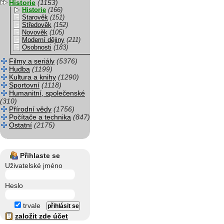
Historie
(1153)
Historie
(166)
Starověk
(151)
Středověk
(152)
Novověk
(105)
Moderní dějiny
(211)
Osobnosti
(183)
Filmy a seriály
(5376)
Hudba
(1199)
Kultura a knihy
(1290)
Sportovní
(1118)
Humanitní, společenské
(310)
Přírodní vědy
(1756)
Počítače a technika
(847)
Ostatní
(2175)
Přihlaste se
Uživatelské jméno
Heslo
trvale
založit zde účet