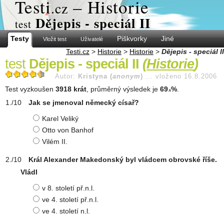
Test
i
– Historie
.cz
Dějepis - speciál II
test
Testy
Piškvorky
Jiné
Vložit test
Uživatelé
Testi.cz
>
Historie
>
Historie
>
Dějepis - speciál II
test
Dějepis - speciál II
(
Historie
)
Autor:
Kristyna (
anonym
)
...
vloženo 16.8.2006
Test vyzkoušen
3918 krát
, průměrný výsledek je
69
%
.
.6
Jak se jmenoval německý císař?
Karel Veliký
Otto von Banhof
Vilém II.
Král Alexander Makedonský byl vládcem obrovské říše.
Vládl
v 8. století př.n.l.
ve 4. století př.n.l.
ve 4. století n.l.