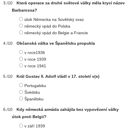
Která operace za druhé světové války měla krycí název
Barbarossa?
útok Německa na Sovětský svaz
německý vpád do Polska
německý vpád do Belgie a Francie
Občanská válka ve Španělsku propukla
v roce1936
v roce 1939
v roce 1941
Král Gustav II. Adolf vládl v 17. století v(e)
Portugalsku
Švédsku
Španělsku
Kdy německá armáda zahájila bez vypovězení války
útok proti Belgii?
v září 1939