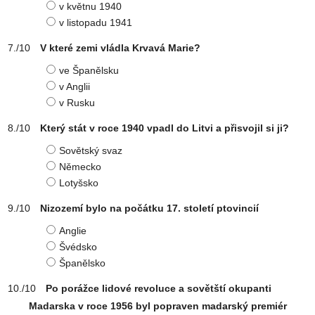
v květnu 1940
v listopadu 1941
V které zemi vládla Krvavá Marie?
ve Španělsku
v Anglii
v Rusku
Který stát v roce 1940 vpadl do Litvi a přisvojil si ji?
Sovětský svaz
Německo
Lotyšsko
Nizozemí bylo na počátku 17. století ptovincií
Anglie
Švédsko
Španělsko
Po porážce lidové revoluce a sovětští okupanti
Madarska v roce 1956 byl popraven madarský premiér