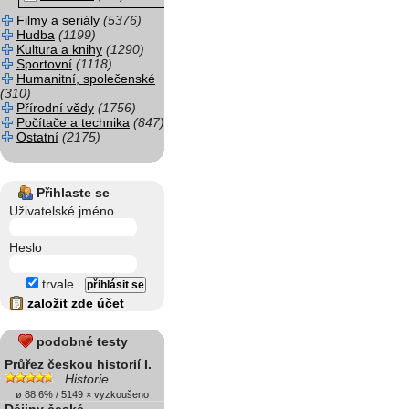
Filmy a seriály
(5376)
Hudba
(1199)
Kultura a knihy
(1290)
Sportovní
(1118)
Humanitní, společenské
(310)
Přírodní vědy
(1756)
Počítače a technika
(847)
Ostatní
(2175)
Přihlaste se
Uživatelské jméno
Heslo
trvale
založit zde účet
podobné testy
Průřez českou historií I.
Historie
ø 88.6% / 5149 × vyzkoušeno