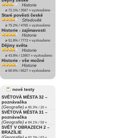
Dějiny české
Historie
ø 72.1% / 3567 × vyzkoušeno
Staré pověsti české
Středověk
ø 75.2% / 4765 × vyzkoušeno
Historie - zajímavosti
Historie
ø 51.8% / 7772 × vyzkoušeno
Dějiny světa
Historie
ø 43.8% / 13957 × vyzkoušeno
Historie - vše možné
Historie
ø 60.6% / 6527 × vyzkoušeno
nové testy
SVĚTOVÁ MĚSTA 32 –
poznávačka
(Geografie)
ø 85.3% / 20 ×
SVĚTOVÁ MĚSTA 31 –
poznávačka
(Geografie)
ø 84.1% / 59 ×
SVĚT V OBRAZECH 2 –
BRAZÍLIE
(Geografie)
ø 82.7% / 63 ×