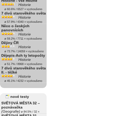
Historie - vše možné
Historie
ø 60.6% / 6527 × vyzkoušeno
7 divů starověkého světa
Historie
ø 57.9% / 4340 × vyzkoušeno
Něco o českých
panovnících
Historie
ø 59.2% / 7711 × vyzkoušeno
Dějiny ČR
Historie
ø 73.7% / 14059 × vyzkoušeno
Dějepis-Ach ty letopočty
Historie
ø 51.7% / 8968 × vyzkoušeno
7 divů starověkého světa
II. - těžké
Historie
ø 45.1% / 4232 × vyzkoušeno
nové testy
SVĚTOVÁ MĚSTA 32 –
poznávačka
(Geografie)
ø 84.5% / 32 ×
SVĚTOVÁ MĚSTA 31 –