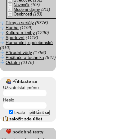
Středověk
(152)
Novověk
(105)
Moderní dějiny
(211)
Osobnosti
(183)
Filmy a seriály
(5376)
Hudba
(1199)
Kultura a knihy
(1290)
Sportovní
(1118)
Humanitní, společenské
(310)
Přírodní vědy
(1756)
Počítače a technika
(847)
Ostatní
(2175)
Přihlaste se
Uživatelské jméno
Heslo
trvale
založit zde účet
podobné testy