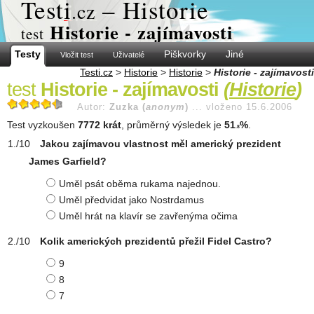
Test
i
– Historie
.cz
Historie - zajímavosti
test
Testy
Piškvorky
Jiné
Vložit test
Uživatelé
Testi.cz
>
Historie
>
Historie
>
Historie - zajímavosti
test
Historie - zajímavosti
(
Historie
)
Autor:
Zuzka (
anonym
)
...
vloženo 15.6.2006
Test vyzkoušen
7772 krát
, průměrný výsledek je
51
%
.
.8
Jakou zajímavou vlastnost měl americký prezident
James Garfield?
Uměl psát oběma rukama najednou.
Uměl předvidat jako Nostrdamus
Uměl hrát na klavír se zavřenýma očima
Kolik amerických prezidentů přežil Fidel Castro?
9
8
7