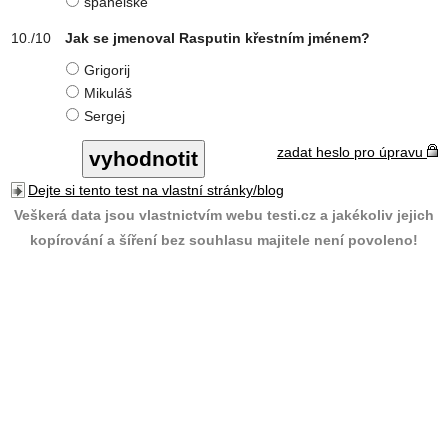
španělské
Jak se jmenoval Rasputin křestním jménem?
Grigorij
Mikuláš
Sergej
zadat heslo pro úpravu
Dejte si tento test na vlastní stránky/blog
Veškerá data jsou vlastnictvím webu testi.cz a jakékoliv jejich
kopírování a šíření bez souhlasu majitele není povoleno!