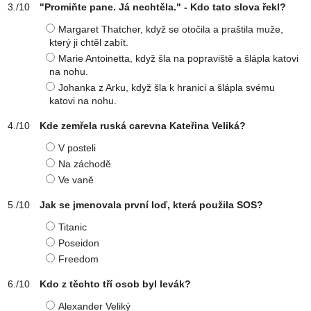
"Promiňte pane. Já nechtěla." - Kdo tato slova řekl?
Margaret Thatcher, když se otočila a praštila muže,
který ji chtěl zabít.
Marie Antoinetta, když šla na popraviště a šlápla katovi
na nohu.
Johanka z Arku, když šla k hranici a šlápla svému
katovi na nohu.
Kde zemřela ruská carevna Kateřina Veliká?
V posteli
Na záchodě
Ve vaně
Jak se jmenovala první loď, která použila SOS?
Titanic
Poseidon
Freedom
Kdo z těchto tří osob byl levák?
Alexander Veliký